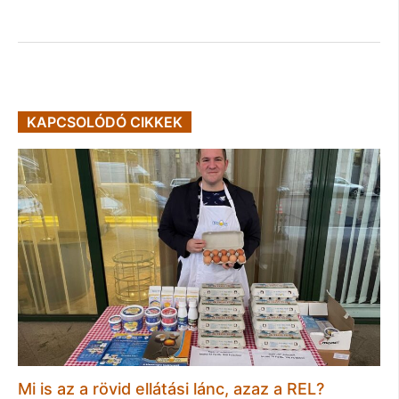
KAPCSOLÓDÓ CIKKEK
Mi is az a rövid ellátási lánc, azaz a REL?