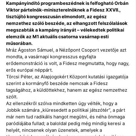
Kampányindító programbeszédnek is felfogható Orbán
Viktor pártelnök-miniszterelnöknek a Fidesz XXVII.,
tisztújító kongresszusán elmondott, az egész
nemzethez szóló beszéde, az elhangzott felszólalások
megszabták a kampány irányát – vélekedtek politikai
elemzők az M1 aktuális csatorna vasárnap esti
műsorában.
Mráz Ágoston Sámuel, a Nézőpont Csoport vezetője azt
mondta, a vasárnapi kongresszus egyfajta
erődemonstráció is volt, a Fidesz megmutatta, hogy nagy,
erős európai néppárt.
Törcsi Péter, az Alapjogokért Központ kutatási igazgatója
szerint a kormányfő beszéde nemcsak a Fidesz
tagságához, a küldöttekhez, hanem az egész nemzethez
szólt.
Az ellenzékről szólva mindketten úgy vélték, hogy a
Jobbik számára „kiüresedett a politikai játszótér”, a párt
már nem tud radikális hangot megütni, és néha önmaga
paródiájába fullad; a baloldal pedig még mindig keresi a
helyét, nincsenek olyan üzenetek, amelyek a