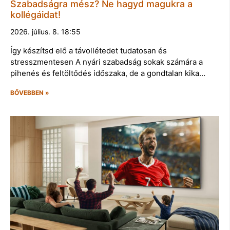
Szabadságra mész? Ne hagyd magukra a
kollégáidat!
2026. július. 8. 18:55
Így készítsd elő a távollétedet tudatosan és
stresszmentesen A nyári szabadság sokak számára a
pihenés és feltöltődés időszaka, de a gondtalan kika…
BŐVEBBEN »