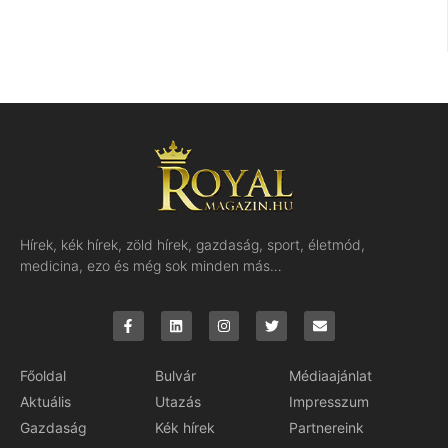
Hírek, kék hírek, zöld hírek, gazdaság, sport, életmód,
medicina, ezo és még sok minden más…
Főoldal
Bulvár
Médiaajánlat
Aktuális
Utazás
Impresszum
Gazdaság
Kék hírek
Partnereink