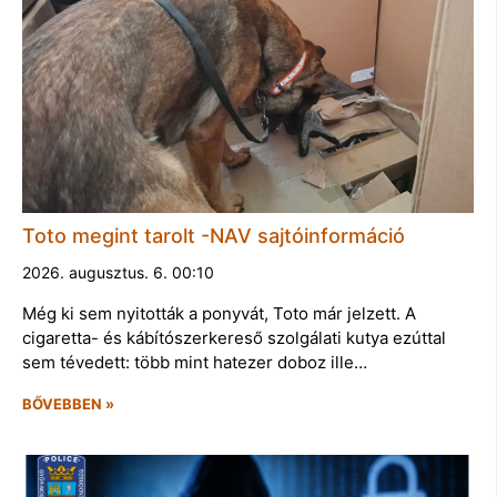
Toto megint tarolt -NAV sajtóinformáció
2026. augusztus. 6. 00:10
Még ki sem nyitották a ponyvát, Toto már jelzett. A
cigaretta- és kábítószerkereső szolgálati kutya ezúttal
sem tévedett: több mint hatezer doboz ille…
BŐVEBBEN »