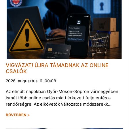
VIGYÁZAT! ÚJRA TÁMADNAK AZ ONLINE
CSALÓK
2026. augusztus. 6. 00:08
Az elmúlt napokban Győr-Moson-Sopron vármegyében
ismét több online csalás miatt érkezett feljelentés a
rendőrségre. Az elkövetők változatos módszerekk…
BŐVEBBEN »