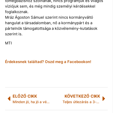
tömegbázishoz szólnának, nincs programjuk és világos
víziójuk sem, és még mindig személyi kérdésekkel
foglalkoznak.
Mráz Ágoston Sámuel szerint nincs kormányváltó
hangulat a társadalomban, nő a kormánypárt és a
pártelnök támogatottsága a közvélemény-kutatások
szerint is.
MTI
Érdekesnek találtad? Oszd meg a Facebookon!
ELŐZŐ CIKK
KÖVETKEZŐ CIKK
Minden jó, ha jó a vége
Teljes útlezárás a 3-as számú főúton