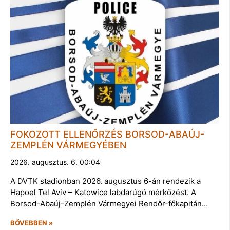
FOKOZOTT ELLENŐRZÉS BORSOD-ABAÚJ-
ZEMPLÉN VÁRMEGYÉBEN
2026. augusztus. 6. 00:04
A DVTK stadionban 2026. augusztus 6-án rendezik a
Hapoel Tel Aviv – Katowice labdarúgó mérkőzést. A
Borsod-Abaúj-Zemplén Vármegyei Rendőr-főkapitán…
BŐVEBBEN »