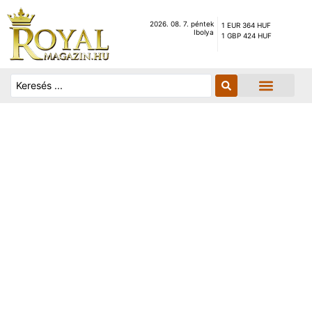
2026. 08. 7. péntek
1 EUR 364 HUF
Ibolya
1 GBP 424 HUF