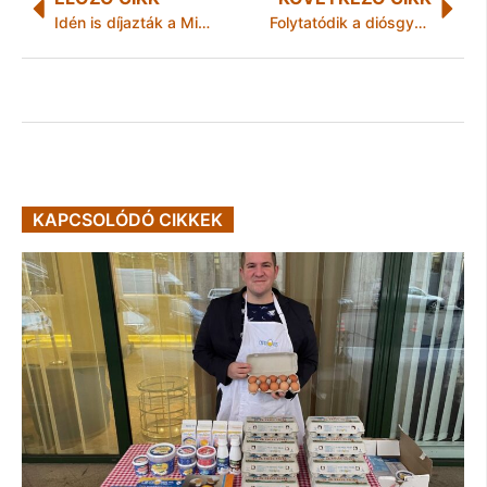
Idén is díjazták a Miskolci Nemzeti Színházat a Városmajorban!
Folytatódik a diósgyőri vár rekonstrukciója
KAPCSOLÓDÓ CIKKEK