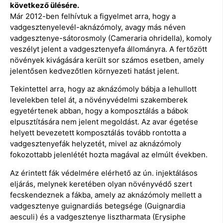
következő ülésére.
Már 2012-ben felhívtuk a figyelmet arra, hogy a
vadgesztenyelevél-aknázómoly, avagy más néven
vadgesztenye-sátorosmoly (Cameraria ohridella), komoly
veszélyt jelent a vadgesztenyefa állományra. A fertőzött
növények kivágására került sor számos esetben, amely
jelentősen kedvezőtlen környezeti hatást jelent.
Tekintettel arra, hogy az aknázómoly bábja a lehullott
levelekben telel át, a növényvédelmi szakemberek
egyetértenek abban, hogy a komposztálás a bábok
elpusztítására nem jelent megoldást. Az avar égetése
helyett bevezetett komposztálás tovább rontotta a
vadgesztenyefák helyzetét, mivel az aknázómoly
fokozottabb jelenlétét hozta magával az elmúlt években.
Az érintett fák védelmére elérhető az ún. injektálásos
eljárás, melynek keretében olyan növényvédő szert
fecskendeznek a fákba, amely az aknázómoly mellett a
vadgesztenye guignardiás betegsége (Guignardia
aesculi) és a vadgesztenye lisztharmata (Erysiphe