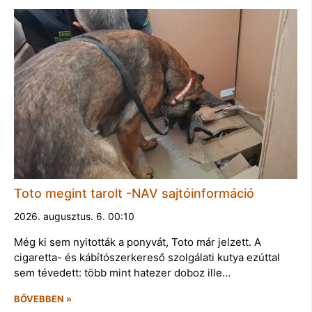
Toto megint tarolt -NAV sajtóinformáció
2026. augusztus. 6. 00:10
Még ki sem nyitották a ponyvát, Toto már jelzett. A
cigaretta- és kábítószerkereső szolgálati kutya ezúttal
sem tévedett: több mint hatezer doboz ille…
BŐVEBBEN »