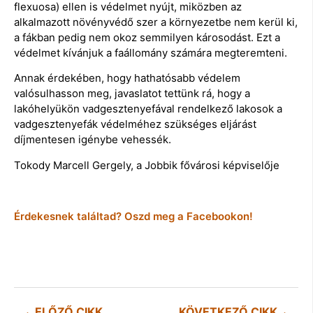
flexuosa) ellen is védelmet nyújt, miközben az
alkalmazott növényvédő szer a környezetbe nem kerül ki,
a fákban pedig nem okoz semmilyen károsodást. Ezt a
védelmet kívánjuk a faállomány számára megteremteni.
Annak érdekében, hogy hathatósabb védelem
valósulhasson meg, javaslatot tettünk rá, hogy a
lakóhelyükön vadgesztenyefával rendelkező lakosok a
vadgesztenyefák védelméhez szükséges eljárást
díjmentesen igénybe vehessék.
Tokody Marcell Gergely, a Jobbik fővárosi képviselője
Érdekesnek találtad? Oszd meg a Facebookon!
ELŐZŐ CIKK
KÖVETKEZŐ CIKK