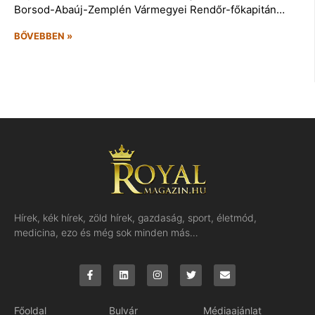
Borsod-Abaúj-Zemplén Vármegyei Rendőr-főkapitán…
BŐVEBBEN »
Hírek, kék hírek, zöld hírek, gazdaság, sport, életmód,
medicina, ezo és még sok minden más…
Főoldal
Bulvár
Médiaajánlat