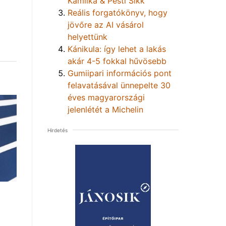
Kamilka & Pesti Sikk
Reális forgatókönyv, hogy
jövőre az AI vásárol
helyettünk
Kánikula: így lehet a lakás
akár 4-5 fokkal hűvösebb
Gumiipari információs pont
felavatásával ünnepelte 30
éves magyarországi
jelenlétét a Michelin
Hirdetés