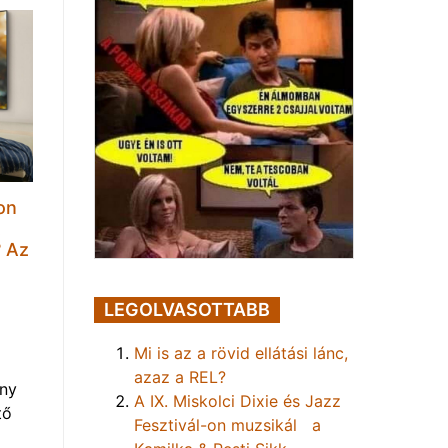
on
t
? Az
LEGOLVASOTTABB
Mi is az a rövid ellátási lánc,
azaz a REL?
eny
A IX. Miskolci Dixie és Jazz
tő
Fesztivál-on muzsikál a