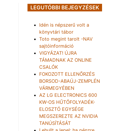
LEGUTÓBBI BEJEGYZÉSEK
Idén is népszerű volt a
könyvtári tábor
Toto megint tarolt -NAV
sajtóinformáció
VIGYÁZAT! ÚJRA
TÁMADNAK AZ ONLINE
CSALÓK
FOKOZOTT ELLENŐRZÉS
BORSOD-ABAÚJ-ZEMPLÉN
VÁRMEGYÉBEN
AZ LG ELECTRONICS 600
KW-OS HŰTŐFOLYADÉK-
ELOSZTÓ EGYSÉGE
MEGSZEREZTE AZ NVIDIA
TANÚSÍTÁSÁT
Lehullt a lepel: ha pénzre