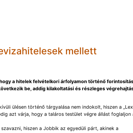
devizahitelesek mellett
 hogy a hitelek felvételkori árfolyamon történő forintosítá
övetkezik be, addig kilakoltatási és részleges végrehajtás
ívüli ülésen történő tárgyalása nem indokolt, hiszen a „Lex
g azt várja, hogy a taláros testület végre állást foglaljon 
 szavazni, hiszen a Jobbik az egyedüli párt, akinek a