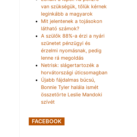
van szükségük, tőlük kérnek
leginkább a magyarok
Mit jelentenek a tojásokon
látható számok?
A szülők 88%-a érzi a nyári
szünetet pénzügyi és
érzelmi nyomásnak, pedig
lenne rá megoldás
Netrisk: slágertartozék a
horvátországi úticsomagban
Újabb fájdalmas búcsú,
Bonnie Tyler halála ismét
összetörte Leslie Mandoki
szívét
FACEBOOK