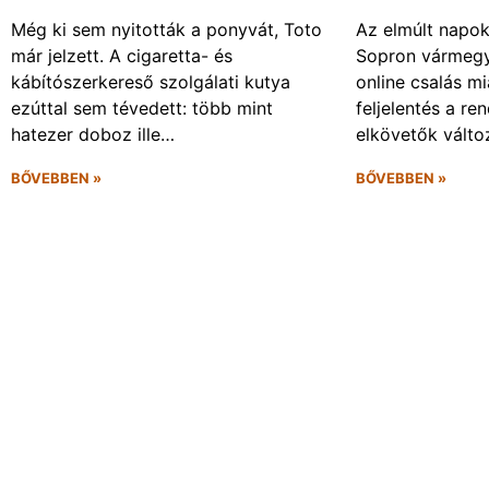
Még ki sem nyitották a ponyvát, Toto
Az elmúlt napo
már jelzett. A cigaretta- és
Sopron vármegy
kábítószerkereső szolgálati kutya
online csalás mi
ezúttal sem tévedett: több mint
feljelentés a re
hatezer doboz ille…
elkövetők vált
BŐVEBBEN »
BŐVEBBEN »