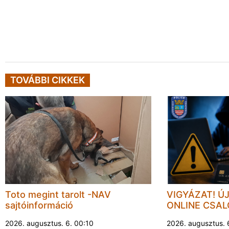
TOVÁBBI CIKKEK
Toto megint tarolt -NAV
VIGYÁZAT! Ú
sajtóinformáció
ONLINE CSA
2026. augusztus. 6. 00:10
2026. augusztus. 