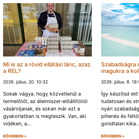
Mi is az a rövid ellátási lánc, azaz
Szabadságra 
a REL?
magukra a kol
2026. július. 20. 10:32
2026. július. 8. 18
Sokak vágya, hogy közvetlenül a
Így készítsd elő
termelőtől, az élelmiszer-előállítótól
tudatosan és s
vásároljanak, és sokan már ezt a
nyári szabadsá
gyakorlatban is megteszik. Van, aki
pihenés és felt
vidéken, a…
gondtalan kika
BŐVEBBEN »
BŐVEBBEN »