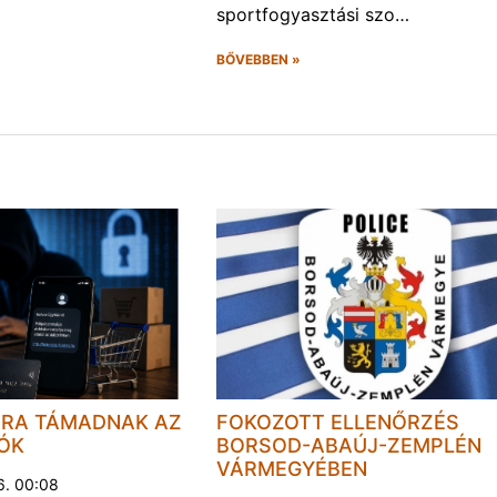
sportfogyasztási szo…
BŐVEBBEN »
JRA TÁMADNAK AZ
FOKOZOTT ELLENŐRZÉS
LÓK
BORSOD-ABAÚJ-ZEMPLÉN
VÁRMEGYÉBEN
6. 00:08