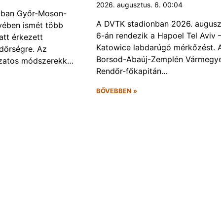
2026. augusztus. 6. 00:04
kban Győr-Moson-
A DVTK stadionban 2026. augusz
ében ismét több
6-án rendezik a Hapoel Tel Aviv 
att érkezett
Katowice labdarúgó mérkőzést. 
ndőrségre. Az
Borsod-Abaúj-Zemplén Vármegye
ozatos módszerekk…
Rendőr-főkapitán…
BŐVEBBEN »