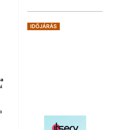
IDŐJÁRÁS
sa
i
a