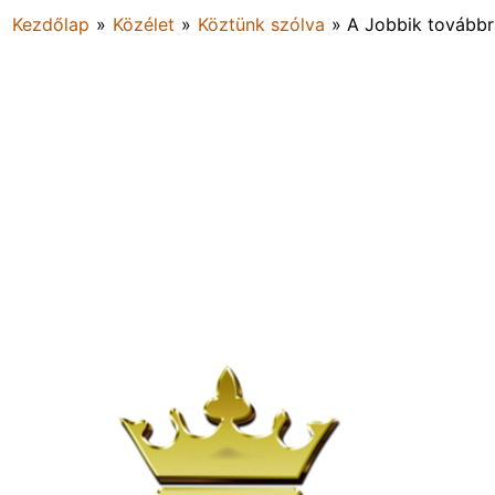
Kezdőlap
»
Közélet
»
Köztünk szólva
»
A Jobbik továbbra 