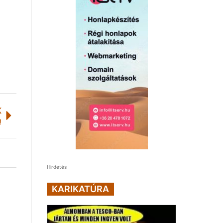
K
!
Hirdetés
KARIKATÚRA