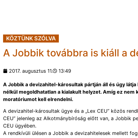
KÖZTÜNK SZÓLVA
A Jobbik továbbra is kiáll a 
2017. augusztus 11.
13:49
A Jobbik a devizahitel-károsultak pártján áll és úgy látja
nélkül megoldhatatlan a kialakult helyzet. Amíg ez nem k
moratóriumot kell elrendelni.
A devizahitel-károsultak ügye és a „Lex CEU” közös rendk
CEU” jelenleg az Alkotmánybíróság előtt van, a Jobbik pedi
CEU ügyében.
A rendkívüli ülésen a Jobbik a devizahitelesek mellett fog