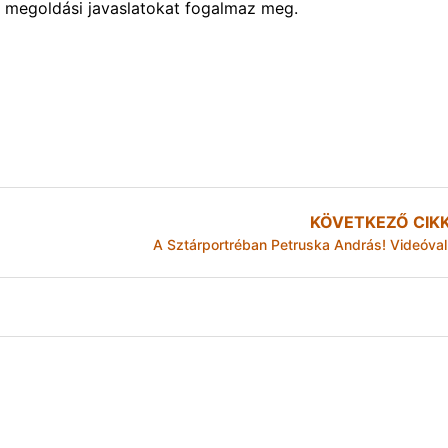
t megoldási javaslatokat fogalmaz meg.
KÖVETKEZŐ CIK
A Sztárportréban Petruska András! Videóval