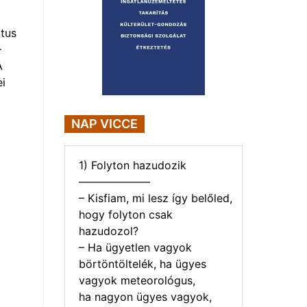
tus
–
A
i
NAP VICCE
1) Folyton hazudozik
——————–
– Kisfiam, mi lesz így belőled,
hogy folyton csak
hazudozol?
– Ha ügyetlen vagyok
börtöntöltelék, ha ügyes
vagyok meteorológus,
ha nagyon ügyes vagyok,