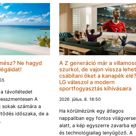
mész? Ne hagyd
A Z generáció már a villamos
légáidat!
szurkol, de vajon vissza lehe
csábítani őket a kanapék elé
:55
LG válaszol a modern
sportfogyasztás kihívásaira
 a távollétedet
tresszmentesen A
2026. július. 8. 18:50
g sokak számára a
Ha körülnézünk egy átlagos
öltődés időszaka, de a
nappaliban egy fontos világvers
…
alatt, a kép egyszerre zavarba ej
és technológiailag lenyűgöző. A