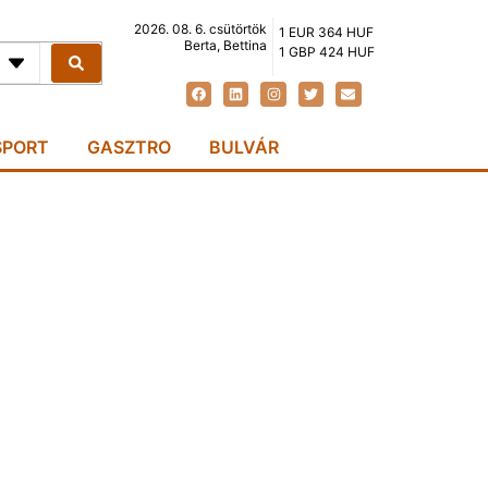
2026. 08. 6. csütörtök
1 EUR 364 HUF
Berta, Bettina
1 GBP 424 HUF
SPORT
GASZTRO
BULVÁR