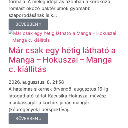
formája. A meleg időjárás azonban a kórokozó,
romlást okozó baktériumok gyorsabb
szaporodásának is k…
BŐVEBBEN »
Már csak egy hétig látható a
Manga – Hokuszai – Manga
c. kiállítás
2026. augusztus. 8. 21:58
A hatalmas sikernek örvendő, augusztus 16-ig
látogatható tárlat Kacusika Hokuszai művész
munkásságát a kortárs japán mangák
(képregények) perspektíváj…
BŐVEBBEN »