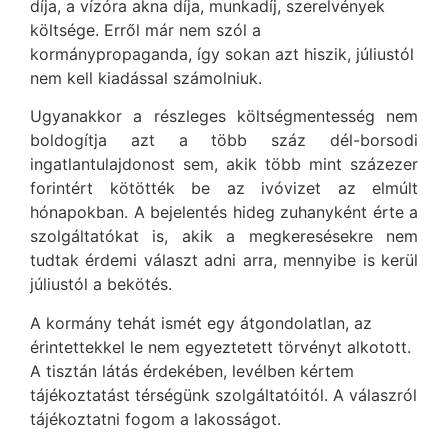
díja, a vízóra akna díja, munkadíj, szerelvények
költsége. Erről már nem szól a
kormánypropaganda, így sokan azt hiszik, júliustól
nem kell kiadással számolniuk.
Ugyanakkor a részleges költségmentesség nem
boldogítja azt a több száz dél-borsodi
ingatlantulajdonost sem, akik több mint százezer
forintért kötötték be az ivóvizet az elmúlt
hónapokban. A bejelentés hideg zuhanyként érte a
szolgáltatókat is, akik a megkeresésekre nem
tudtak érdemi választ adni arra, mennyibe is kerül
júliustól a bekötés.
A kormány tehát ismét egy átgondolatlan, az
érintettekkel le nem egyeztetett törvényt alkotott.
A tisztán látás érdekében, levélben kértem
tájékoztatást térségünk szolgáltatóitól. A válaszról
tájékoztatni fogom a lakosságot.