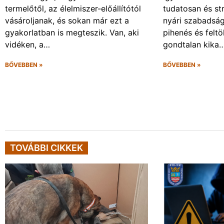
termelőtől, az élelmiszer-előállítótól
tudatosan és s
vásároljanak, és sokan már ezt a
nyári szabadsá
gyakorlatban is megteszik. Van, aki
pihenés és felt
vidéken, a…
gondtalan kika
BŐVEBBEN »
BŐVEBBEN »
TOVÁBBI CIKKEK