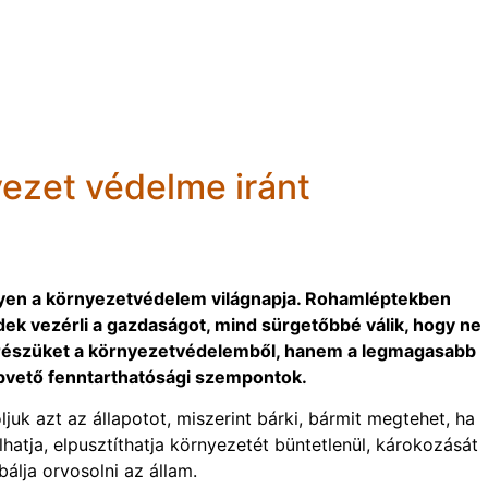
yezet védelme iránt
egyen a környezetvédelem világnapja. Rohamléptekben
dek vezérli a gazdaságot, mind sürgetőbbé válik, hogy ne
 részüket a környezetvédelemből, hanem a legmagasabb
apvető fenntarthatósági szempontok.
uk azt az állapotot, miszerint bárki, bármit megtehet, ha
atja, elpusztíthatja környezetét büntetlenül, károkozását
álja orvosolni az állam.