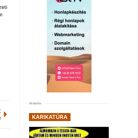
zeti
em
Hirdetés
K
KARIKATÚRA
!