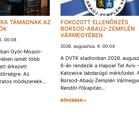
JRA TÁMADNAK AZ
FOKOZOTT ELLENŐRZÉS
LÓK
BORSOD-ABAÚJ-ZEMPLÉN
VÁRMEGYÉBEN
6. 00:08
2026. augusztus. 6. 00:04
kban Győr-Moson-
A DVTK stadionban 2026. augusz
ében ismét több
6-án rendezik a Hapoel Tel Aviv 
att érkezett
Katowice labdarúgó mérkőzést. 
ndőrségre. Az
Borsod-Abaúj-Zemplén Vármegye
ozatos módszerekk…
Rendőr-főkapitán…
BŐVEBBEN »