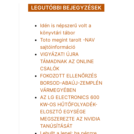
LEGUTÓBBI BEJEGYZÉSEK
Idén is népszerű volt a
könyvtári tábor
Toto megint tarolt -NAV
sajtóinformáció
VIGYÁZAT! ÚJRA
TÁMADNAK AZ ONLINE
CSALÓK
FOKOZOTT ELLENŐRZÉS
BORSOD-ABAÚJ-ZEMPLÉN
VÁRMEGYÉBEN
AZ LG ELECTRONICS 600
KW-OS HŰTŐFOLYADÉK-
ELOSZTÓ EGYSÉGE
MEGSZEREZTE AZ NVIDIA
TANÚSÍTÁSÁT
Lehullt a lepel: ha pénzre