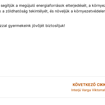
segítjük a megújuló energiaforrások elterjedését, a környe
uk a zöldhatóság tekintélyét, és növeljük a környezetvédel
zzal gyermekeink jövőjét biztosítjuk!
KÖVETKEZŐ CIK
Interjú Varga Viktorral