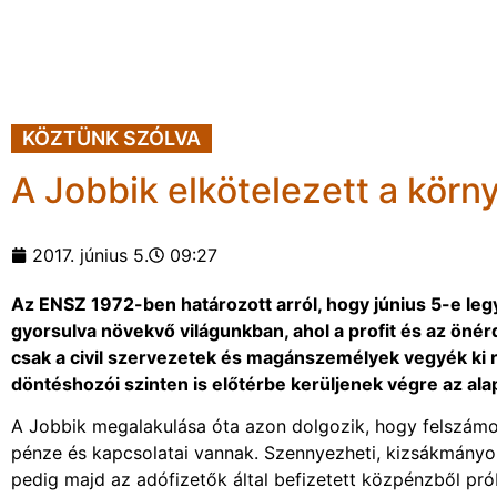
KÖZTÜNK SZÓLVA
A Jobbik elkötelezett a körn
2017. június 5.
09:27
Az ENSZ 1972-ben határozott arról, hogy június 5-e l
gyorsulva növekvő világunkban, ahol a profit és az önér
csak a civil szervezetek és magánszemélyek vegyék ki
döntéshozói szinten is előtérbe kerüljenek végre az al
A Jobbik megalakulása óta azon dolgozik, hogy felszámolj
pénze és kapcsolatai vannak. Szennyezheti, kizsákmányolh
pedig majd az adófizetők által befizetett közpénzből prób