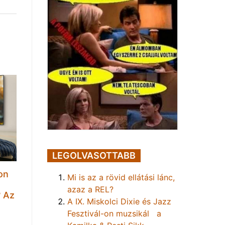
LEGOLVASOTTABB
on
Mi is az a rövid ellátási lánc,
t
azaz a REL?
? Az
A IX. Miskolci Dixie és Jazz
Fesztivál-on muzsikál a