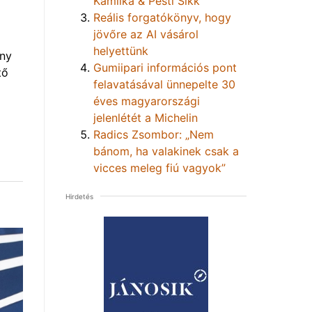
Kamilka & Pesti Sikk
Reális forgatókönyv, hogy
jövőre az AI vásárol
helyettünk
eny
Gumiipari információs pont
tő
felavatásával ünnepelte 30
éves magyarországi
jelenlétét a Michelin
Radics Zsombor: „Nem
bánom, ha valakinek csak a
vicces meleg fiú vagyok”
Hirdetés