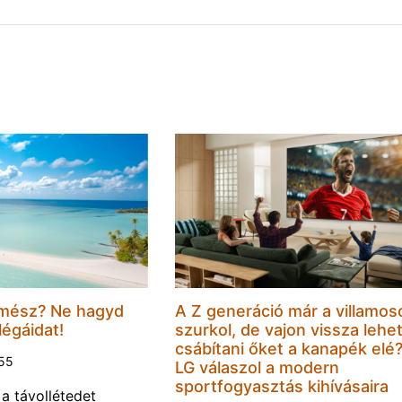
mész? Ne hagyd
A Z generáció már a villamos
légáidat!
szurkol, de vajon vissza lehe
csábítani őket a kanapék elé
:55
LG válaszol a modern
sportfogyasztás kihívásaira
 a távollétedet