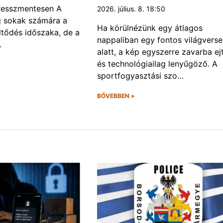
tresszmentesen A
2026. július. 8. 18:50
g sokak számára a
Ha körülnézünk egy átlagos
öltődés időszaka, de a
nappaliban egy fontos világvers
…
alatt, a kép egyszerre zavarba ej
és technológiailag lenyűgöző. A
sportfogyasztási szo…
BŐVEBBEN »