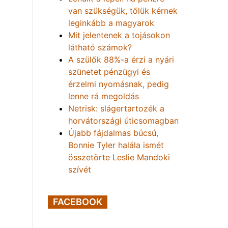
van szükségük, tőlük kérnek
leginkább a magyarok
Mit jelentenek a tojásokon
látható számok?
A szülők 88%-a érzi a nyári
szünetet pénzügyi és
érzelmi nyomásnak, pedig
lenne rá megoldás
Netrisk: slágertartozék a
horvátországi úticsomagban
Újabb fájdalmas búcsú,
Bonnie Tyler halála ismét
összetörte Leslie Mandoki
szívét
FACEBOOK