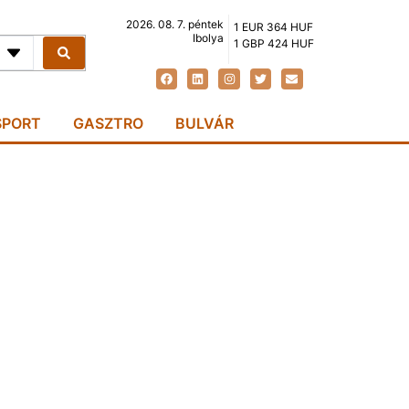
2026. 08. 7. péntek
1 EUR 364 HUF
Ibolya
1 GBP 424 HUF
SPORT
GASZTRO
BULVÁR