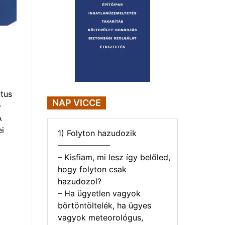
tus
NAP VICCE
–
A
i
1) Folyton hazudozik
——————–
– Kisfiam, mi lesz így belőled,
hogy folyton csak
hazudozol?
– Ha ügyetlen vagyok
börtöntöltelék, ha ügyes
vagyok meteorológus,