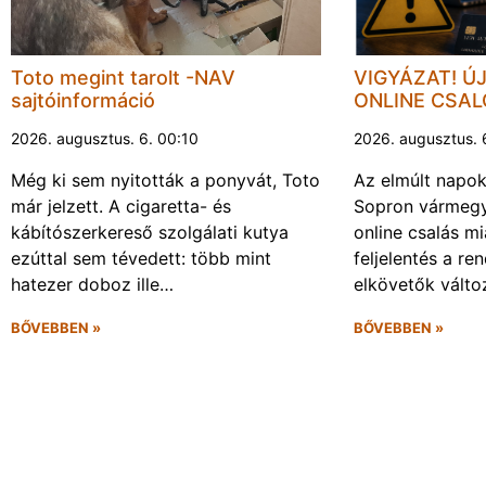
Toto megint tarolt -NAV
VIGYÁZAT! Ú
sajtóinformáció
ONLINE CSA
2026. augusztus. 6. 00:10
2026. augusztus. 
Még ki sem nyitották a ponyvát, Toto
Az elmúlt napo
már jelzett. A cigaretta- és
Sopron vármegy
kábítószerkereső szolgálati kutya
online csalás mi
ezúttal sem tévedett: több mint
feljelentés a re
hatezer doboz ille…
elkövetők vált
BŐVEBBEN »
BŐVEBBEN »