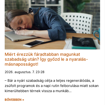
Miért érezzük fáradtabban magunkat
szabadság után? Így győzd le a nyaralás-
másnaposságot!
2026. augusztus. 7. 23:28
– Bár a nyári szabadság célja a teljes regenerálódás, a
zsúfolt programok és a napi rutin felborulása miatt sokan
kimerültebben térnek vissza a munkáb…
BŐVEBBEN »