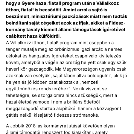
hogy a Gyere haza, fiatal! program után a Vállalkozz
itthon, fiatal! is becsődölt. Amint arról a sajtó is
beszámolt, minisztériumi packázások miatt nem tudták
beindítani saját cégeiket azok az ifjak, akiket a Fidesz-
kormány tavaly kiemelt állami támogatások ígéretével
csábított haza külföldről.
A Vállalkozz itthon, fiatal! program mint cseppben a
tenger mutatja meg az orbánizmus igazi arcát: a nemes
célokat és hangzatos ígéreteket csapnivaló kivitelezés
követi, amelyből a végén az ország helyett csak egy szűk
haveri kör gazdagodik. Ma Magyarországon ugyanis csak
azoknak van esélyük „saját lábon állva boldogulni”, akik jó
helyen és jó időben csatlakoztak a „nemzeti
együttbűnözés rendszeréhez”. Nekik viszont se
tehetségre, se szorgalomra nincs szükségük, mert a
hazai életpályamodell nem a briliáns ötletből
meggazdagodó startup alapítóké, hanem a közvagyont
gátlás nélkül kisajátító fideszes strómanoké.
A Jobbik 2018-as kormányra jutását követően olyan
állami támogatói rendszert fog kialakítani, amely