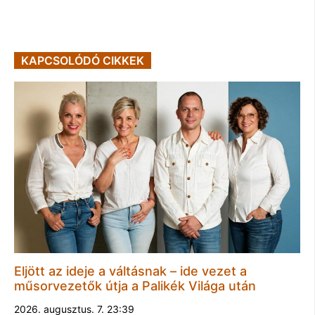
KAPCSOLÓDÓ CIKKEK
Eljött az ideje a váltásnak – ide vezet a
műsorvezetők útja a Palikék Világa után
2026. augusztus. 7. 23:39