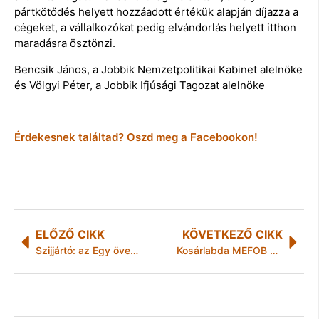
pártkötődés helyett hozzáadott értékük alapján díjazza a
cégeket, a vállalkozókat pedig elvándorlás helyett itthon
maradásra ösztönzi.
Bencsik János, a Jobbik Nemzetpolitikai Kabinet alelnöke
és Völgyi Péter, a Jobbik Ifjúsági Tagozat alelnöke
Érdekesnek találtad? Oszd meg a Facebookon!
ELŐZŐ CIKK
KÖVETKEZŐ CIKK
Szijjártó: az Egy övezet, egy út stratégia komoly lehetőségeket jelent Európának
Kosárlabda MEFOB döntő Miskolcon