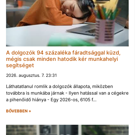
A dolgozók 94 százaléka fáradtsággal küzd,
mégis csak minden hatodik kér munkahelyi
segítséget
2026. augusztus. 7. 23:31
Láthatatlanul romlik a dolgozók állapota, miközben
továbbra is munkába járnak - Ilyen hatással van a cégekre
a pihenőidő hiánya - Egy 2026-os, 6105 f…
BŐVEBBEN »