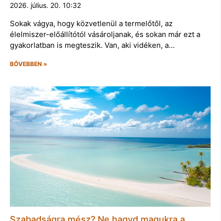
2026. július. 20. 10:32
Sokak vágya, hogy közvetlenül a termelőtől, az
élelmiszer-előállítótól vásároljanak, és sokan már ezt a
gyakorlatban is megteszik. Van, aki vidéken, a…
BŐVEBBEN »
Szabadságra mész? Ne hagyd magukra a