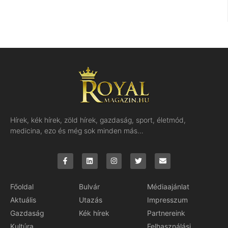
Hírek, kék hírek, zöld hírek, gazdaság, sport, életmód,
medicina, ezo és még sok minden más…
Főoldal
Bulvár
Médiaajánlat
Aktuális
Utazás
Impresszum
Gazdaság
Kék hírek
Partnereink
Kultúra
Felhasználási