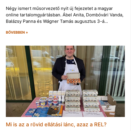
Négy ismert műsorvezető nyit új fejezetet a magyar
online tartalomgyártásban. Ábel Anita, Dombóvári Vanda,
Balázsy Panna és Wágner Tamás augusztus 3-á…
BŐVEBBEN »
Mi is az a rövid ellátási lánc, azaz a REL?