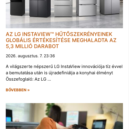
AZ LG INSTAVIEW™ HŰTŐSZEKRÉNYEINEK
GLOBÁLIS ÉRTÉKESÍTÉSE MEGHALADTA AZ
5,3 MILLIÓ DARABOT
2026. augusztus. 7. 23:36
A világszerte népszerű LG InstaView innovációja tíz évvel
a bemutatása után is újradefiniálja a konyhai élményt
Összefoglaló: Az LG …
BŐVEBBEN »