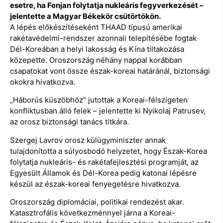
esetre, ha Fenjan folytatja nukleáris fegyverkezését –
jelentette a Magyar Békekör csütörtökön.
A lépés előkészítéseként THAAD típusú amerikai
rakétavédelmi-rendszer azonnali telepítésébe fogtak
Dél-Koreában a helyi lakosság és Kína tiltakozása
közepette. Oroszország néhány nappal korábban
csapatokat vont össze észak-koreai határánál, biztonsági
okokra hivatkozva.
„Háborús küszöbhöz” jutottak a Koreai-félszigeten
konfliktusban álló felek – jelentette ki Nyikolaj Patrusev,
az orosz biztonsági tanács titkára.
Szergej Lavrov orosz külügyminiszter annak
tulajdonította a súlyosbodó helyzetet, hogy Észak-Korea
folytatja nukleáris- és rakétafejlesztési programját, az
Egyesült Államok és Dél-Korea pedig katonai lépésre
készül az észak-koreai fenyegetésre hivatkozva.
Oroszország diplomáciai, politikai rendezést akar.
Katasztrofális következménnyel járna a Koreai-