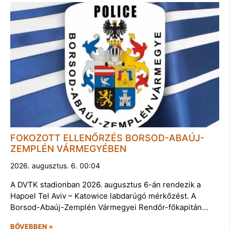
FOKOZOTT ELLENŐRZÉS BORSOD-ABAÚJ-
ZEMPLÉN VÁRMEGYÉBEN
2026. augusztus. 6. 00:04
A DVTK stadionban 2026. augusztus 6-án rendezik a
Hapoel Tel Aviv – Katowice labdarúgó mérkőzést. A
Borsod-Abaúj-Zemplén Vármegyei Rendőr-főkapitán…
BŐVEBBEN »