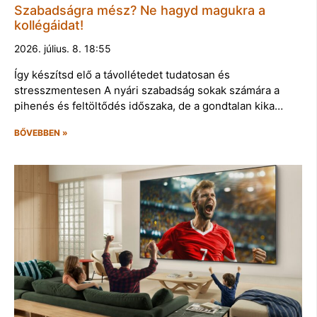
Szabadságra mész? Ne hagyd magukra a
kollégáidat!
2026. július. 8. 18:55
Így készítsd elő a távollétedet tudatosan és
stresszmentesen A nyári szabadság sokak számára a
pihenés és feltöltődés időszaka, de a gondtalan kika…
BŐVEBBEN »