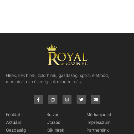
Hírek, kék hírek, zöld hírek, gazdaság, sport, életmód,
medicina, ezo és még sok minden más…
Főoldal
Bulvár
Médiaajánlat
Aktuális
Utazás
Impresszum
Gazdaság
Kék hírek
Partnereink