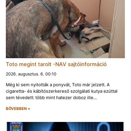
Toto megint tarolt -NAV sajtóinformáció
2026. augusztus. 6. 00:10
Még ki sem nyitották a ponyvát, Toto már jelzett. A
cigaretta- és kábítószerkereső szolgálati kutya ezúttal
sem tévedett: több mint hatezer doboz ille…
BŐVEBBEN »