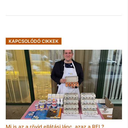
KAPCSOLÓDÓ CIKKEK
Mi is az a rövid ellátási lánc, azaz a REL?