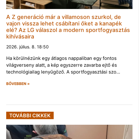
A Z generáció már a villamoson szurkol, de
vajon vissza lehet csábítani őket a kanapék
elé? Az LG válaszol a modern sportfogyasztás
kihívásaira
2026. július. 8. 18:50
Ha körülnézünk egy átlagos nappaliban egy fontos
világverseny alatt, a kép egyszerre zavarba ejtő és
technológiailag lenyűgöző. A sportfogyasztási szo…
BŐVEBBEN »
TOVÁBBI CIKKEK