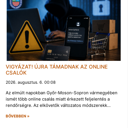
VIGYÁZAT! ÚJRA TÁMADNAK AZ ONLINE
CSALÓK
2026. augusztus. 6. 00:08
Az elmúlt napokban Győr-Moson-Sopron vármegyében
ismét több online csalás miatt érkezett feljelentés a
rendőrségre. Az elkövetők változatos módszerekk…
BŐVEBBEN »