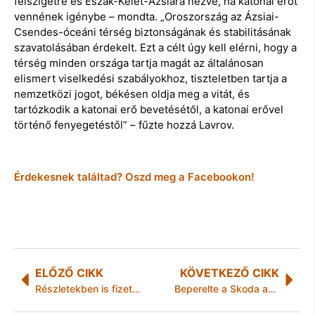
félszigetre és Észak-Kelet-Ázsiára nézve, ha katonai erőt
vennének igénybe – mondta. „Oroszország az Ázsiai-
Csendes-óceáni térség biztonságának és stabilitásának
szavatolásában érdekelt. Ezt a célt úgy kell elérni, hogy a
térség minden országa tartja magát az általánosan
elismert viselkedési szabályokhoz, tiszteletben tartja a
nemzetközi jogot, békésen oldja meg a vitát, és
tartózkodik a katonai erő bevetésétől, a katonai erővel
történő fenyegetéstől” – fűzte hozzá Lavrov.
Érdekesnek találtad? Oszd meg a Facebookon!
ELŐZŐ CIKK
KÖVETKEZŐ CIKK
Részletekben is fizethető a személyi jövedelemadó
Beperelte a Skoda az MVK-t