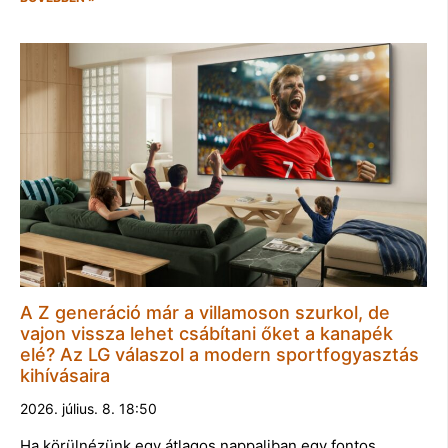
A Z generáció már a villamoson szurkol, de
vajon vissza lehet csábítani őket a kanapék
elé? Az LG válaszol a modern sportfogyasztás
kihívásaira
2026. július. 8. 18:50
Ha körülnézünk egy átlagos nappaliban egy fontos