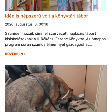
Idén is népszerű volt a könyvtári tábor
2026. augusztus. 6. 00:16
Szünidei mozaik címmel szervezett napközis tábort
kisiskolásoknak a II. Rákóczi Ferenc Könyvtár. Az ötnapos
program során számos élménnyel gazdagodhat…
BŐVEBBEN »