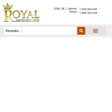
2026. 08. 7. péntek
1 EUR 364 HUF
Ibolya
1 GBP 424 HUF