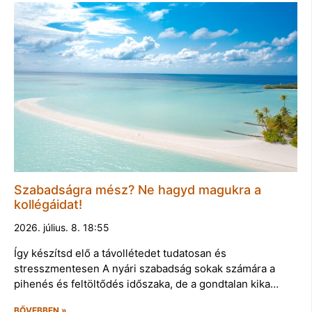
Szabadságra mész? Ne hagyd magukra a
kollégáidat!
2026. július. 8. 18:55
Így készítsd elő a távollétedet tudatosan és
stresszmentesen A nyári szabadság sokak számára a
pihenés és feltöltődés időszaka, de a gondtalan kika…
BŐVEBBEN »