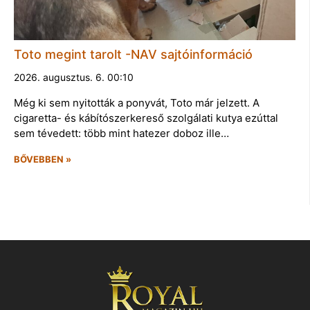
Toto megint tarolt -NAV sajtóinformáció
2026. augusztus. 6. 00:10
Még ki sem nyitották a ponyvát, Toto már jelzett. A
cigaretta- és kábítószerkereső szolgálati kutya ezúttal
sem tévedett: több mint hatezer doboz ille…
BŐVEBBEN »