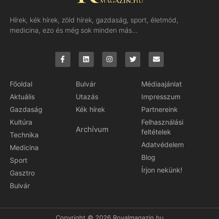
Hírek, kék hírek, zöld hírek, gazdaság, sport, életmód,
medicina, ezo és még sok minden más…
Főoldal
Bulvár
Médiaajánlat
Aktuális
Utazás
Impresszum
Gazdaság
Kék hírek
Partnereink
Kultúra
Felhasználási
Archívum
feltételek
Technika
Adatvédelem
Medicina
Blog
Sport
Írjon nekünk!
Gasztro
Bulvár
Copyright © 2026 Royalmagazin.hu