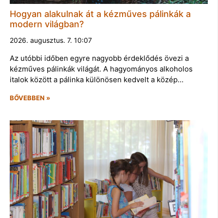
Hogyan alakulnak át a kézműves pálinkák a
modern világban?
2026. augusztus. 7. 10:07
Az utóbbi időben egyre nagyobb érdeklődés övezi a
kézműves pálinkák világát. A hagyományos alkoholos
italok között a pálinka különösen kedvelt a közép…
BŐVEBBEN »