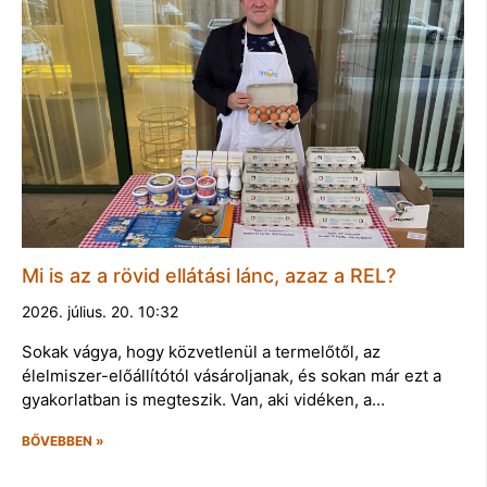
Mi is az a rövid ellátási lánc, azaz a REL?
2026. július. 20. 10:32
Sokak vágya, hogy közvetlenül a termelőtől, az
élelmiszer-előállítótól vásároljanak, és sokan már ezt a
gyakorlatban is megteszik. Van, aki vidéken, a…
BŐVEBBEN »