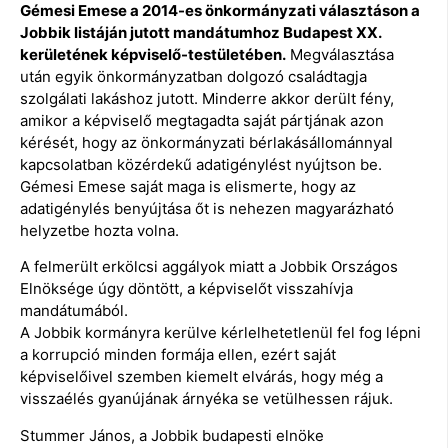
Gémesi Emese a 2014-es önkormányzati választáson a
Jobbik listáján jutott mandátumhoz Budapest XX.
kerületének képviselő-testületében.
Megválasztása
után egyik önkormányzatban dolgozó családtagja
szolgálati lakáshoz jutott. Minderre akkor derült fény,
amikor a képviselő megtagadta saját pártjának azon
kérését, hogy az önkormányzati bérlakásállománnyal
kapcsolatban közérdekű adatigénylést nyújtson be.
Gémesi Emese saját maga is elismerte, hogy az
adatigénylés benyújtása őt is nehezen magyarázható
helyzetbe hozta volna.
A felmerült erkölcsi aggályok miatt a Jobbik Országos
Elnöksége úgy döntött, a képviselőt visszahívja
mandátumából.
A Jobbik kormányra kerülve kérlelhetetlenül fel fog lépni
a korrupció minden formája ellen, ezért saját
képviselőivel szemben kiemelt elvárás, hogy még a
visszaélés gyanújának árnyéka se vetülhessen rájuk.
Stummer János, a Jobbik budapesti elnöke