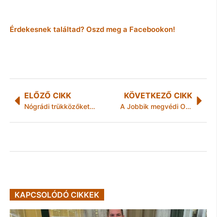
Érdekesnek találtad? Oszd meg a Facebookon!
ELŐZŐ CIKK
KÖVETKEZŐ CIKK
Nógrádi trükközőket lepleztek le a pénzügyi nyomozók
A Jobbik megvédi Orbán korruptságát bemutató óriásplakátjait
KAPCSOLÓDÓ CIKKEK