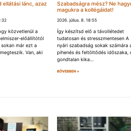
d ellátási lánc, azaz
Szabadságra mész? Ne hagy
magukra a kollégáidat!
0:32
2026. július. 8. 18:55
gy közvetlenül a
Így készítsd elő a távollétedet
lelmiszer-előállítótól
tudatosan és stresszmentesen A
s sokan már ezt a
nyári szabadság sokak számára 
 megteszik. Van, aki
pihenés és feltöltődés időszaka, 
gondtalan kika…
BŐVEBBEN »