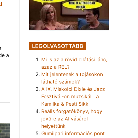
d
LEGOLVASOTTABB
a
de a
Mi is az a rövid ellátási lánc,
azaz a REL?
Mit jelentenek a tojásokon
látható számok?
A IX. Miskolci Dixie és Jazz
Fesztivál-on muzsikál a
Kamilka & Pesti Sikk
Reális forgatókönyv, hogy
jövőre az AI vásárol
helyettünk
Gumiipari információs pont