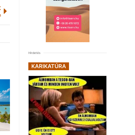
K
n
Hirdetés
KARIKATÚRA