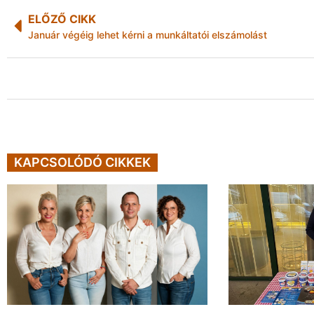
ELŐZŐ CIKK
Január végéig lehet kérni a munkáltatói elszámolást
KAPCSOLÓDÓ CIKKEK