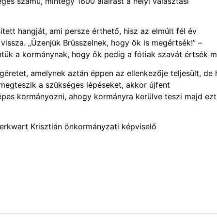
es számú, mintegy 1600 aláírást a helyi választási
tett hangját, ami persze érthető, hisz az elmúlt fél év
vissza. „Üzenjük Brüsszelnek, hogy ők is megértsék!” –
ntük a kormánynak, hogy ők pedig a fótiak szavát értsék m
géretet, amelynek aztán éppen az ellenkezője teljesült, de 
egteszik a szükséges lépéseket, akkor újfent
épes kormányozni, ahogy kormányra kerülve teszi majd ezt
Merkwart Krisztián önkormányzati képviselő