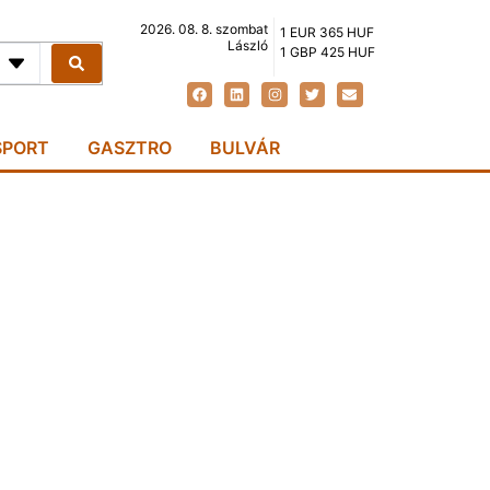
2026. 08. 8. szombat
1 EUR 365 HUF
László
1 GBP 425 HUF
SPORT
GASZTRO
BULVÁR