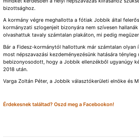
mindkét kérdésben a helyi népszavazás kiírásához szükség
bizottsághoz.
A kormány végre meghallotta a fótiak Jobbik által felerősí
kormányzati szlogenjeit bizonyára nem szívesen hallanák 
olvashattuk tavaly számtalan plakáton, mi pedig megüze
Bár a Fidesz-kormánytól hallottunk már számtalan olyan í
most népszavazási kezdeményezésünk hatására tényleg m
bebizonyosodott, hogy a Jobbik ellenzékből ugyanúgy k
2018 után.
Varga Zoltán Péter, a Jobbik választókerületi elnöke és 
Érdekesnek találtad? Oszd meg a Facebookon!