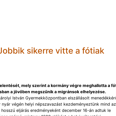
bbik sikerre vitte a fótiak
elentését, mely szerint a kormány végre meghallotta a fó
rosban a jövőben megszűnik a migránsok elhelyezése.
Károlyi István Gyermekközpontban elszállásolt menedékkér
aly nyár végén helyi népszavazást kezdeményeztünk mind az
. A hosszú eljárás eredményeként december 16-án adtuk le