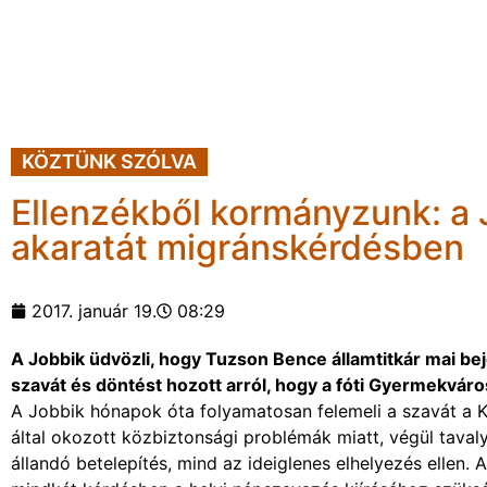
KÖZTÜNK SZÓLVA
Ellenzékből kormányzunk: a Jo
akaratát migránskérdésben
2017. január 19.
08:29
A Jobbik üdvözli, hogy Tuzson Bence államtitkár mai bej
szavát és döntést hozott arról, hogy a fóti Gyermekvá
A Jobbik hónapok óta folyamatosan felemeli a szavát a 
által okozott közbiztonsági problémák miatt, végül tav
állandó betelepítés, mind az ideiglenes elhelyezés ellen