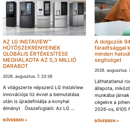
AZ LG INSTAVIEW™
A dolgozók 94
HŰTŐSZEKRÉNYEINEK
fáradtsággal 
GLOBÁLIS ÉRTÉKESÍTÉSE
minden hatodi
MEGHALADTA AZ 5,3 MILLIÓ
segítséget
DARABOT
2026. augusztus. 
2026. augusztus. 7. 23:36
Láthatatlanul r
A világszerte népszerű LG InstaView
állapota, miköz
innovációja tíz évvel a bemutatása
munkába járnak 
után is újradefiniálja a konyhai
cégekre a pihen
élményt Összefoglaló: Az LG …
2026-os, 6105 
BŐVEBBEN »
BŐVEBBEN »