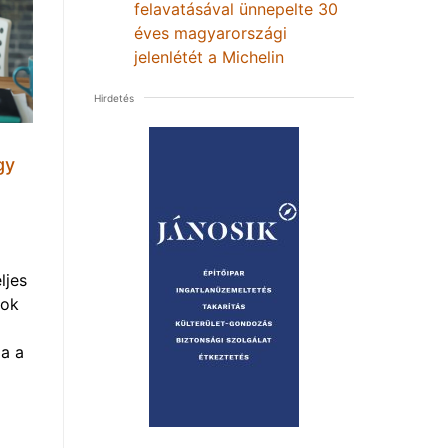
felavatásával ünnepelte 30
éves magyarországi
jelenlétét a Michelin
Hirdetés
gy
ljes
mok
a a