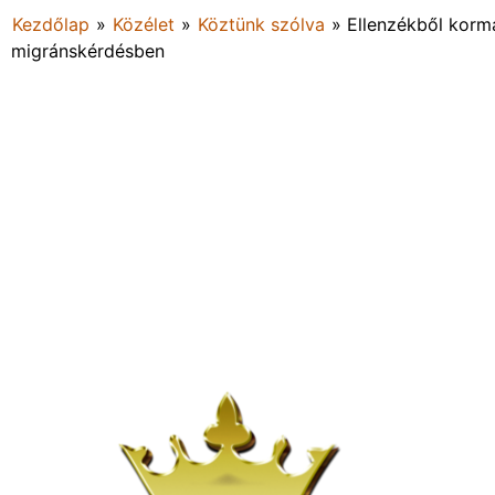
Kezdőlap
»
Közélet
»
Köztünk szólva
»
Ellenzékből kormá
migránskérdésben