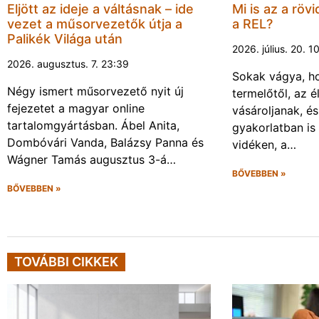
Eljött az ideje a váltásnak – ide
Mi is az a rövi
vezet a műsorvezetők útja a
a REL?
Palikék Világa után
2026. július. 20. 1
2026. augusztus. 7. 23:39
Sokak vágya, ho
Négy ismert műsorvezető nyit új
termelőtől, az é
fejezetet a magyar online
vásároljanak, é
tartalomgyártásban. Ábel Anita,
gyakorlatban is
Dombóvári Vanda, Balázsy Panna és
vidéken, a…
Wágner Tamás augusztus 3-á…
BŐVEBBEN »
BŐVEBBEN »
TOVÁBBI CIKKEK