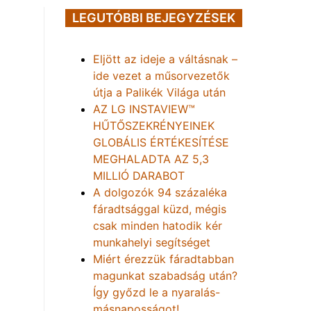
LEGUTÓBBI BEJEGYZÉSEK
Eljött az ideje a váltásnak –
ide vezet a műsorvezetők
útja a Palikék Világa után
AZ LG INSTAVIEW™
HŰTŐSZEKRÉNYEINEK
GLOBÁLIS ÉRTÉKESÍTÉSE
MEGHALADTA AZ 5,3
MILLIÓ DARABOT
A dolgozók 94 százaléka
fáradtsággal küzd, mégis
csak minden hatodik kér
munkahelyi segítséget
Miért érezzük fáradtabban
magunkat szabadság után?
Így győzd le a nyaralás-
másnaposságot!