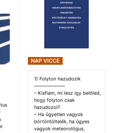
NAP VICCE
1) Folyton hazudozik
——————–
– Kisfiam, mi lesz így belőled,
hogy folyton csak
tus
hazudozol?
–
– Ha ügyetlen vagyok
A
börtöntöltelék, ha ügyes
i
vagyok meteorológus,