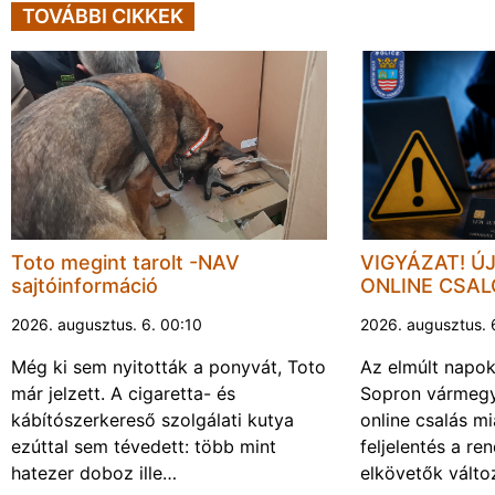
TOVÁBBI CIKKEK
Toto megint tarolt -NAV
VIGYÁZAT! Ú
sajtóinformáció
ONLINE CSA
2026. augusztus. 6. 00:10
2026. augusztus. 
Még ki sem nyitották a ponyvát, Toto
Az elmúlt napo
már jelzett. A cigaretta- és
Sopron vármegy
kábítószerkereső szolgálati kutya
online csalás mi
ezúttal sem tévedett: több mint
feljelentés a re
hatezer doboz ille…
elkövetők vált