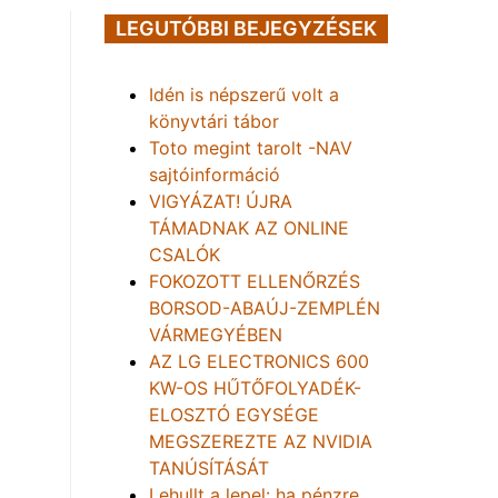
LEGUTÓBBI BEJEGYZÉSEK
Idén is népszerű volt a
könyvtári tábor
Toto megint tarolt -NAV
sajtóinformáció
VIGYÁZAT! ÚJRA
TÁMADNAK AZ ONLINE
CSALÓK
FOKOZOTT ELLENŐRZÉS
BORSOD-ABAÚJ-ZEMPLÉN
VÁRMEGYÉBEN
AZ LG ELECTRONICS 600
KW-OS HŰTŐFOLYADÉK-
ELOSZTÓ EGYSÉGE
MEGSZEREZTE AZ NVIDIA
TANÚSÍTÁSÁT
Lehullt a lepel: ha pénzre