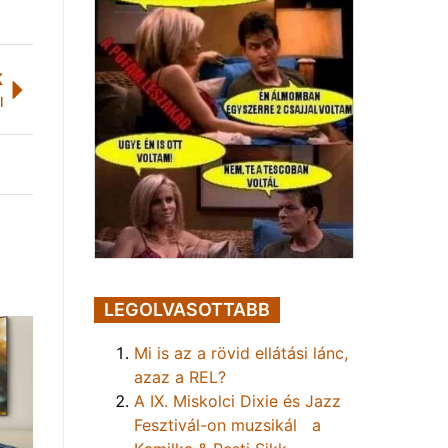
K
l
LEGOLVASOTTABB
Mi is az a rövid ellátási lánc,
azaz a REL?
A IX. Miskolci Dixie és Jazz
Fesztivál-on muzsikál a