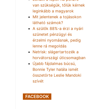
van szükségük, tőlük kérnek
leginkább a magyarok
Mit jelentenek a tojásokon
látható számok?
A szülők 88%-a érzi a nyári
szünetet pénzügyi és
érzelmi nyomásnak, pedig
lenne rá megoldás
Netrisk: slágertartozék a
horvátországi úticsomagban
Újabb fájdalmas búcsú,
Bonnie Tyler halála ismét
összetörte Leslie Mandoki
szívét
FACEBOOK