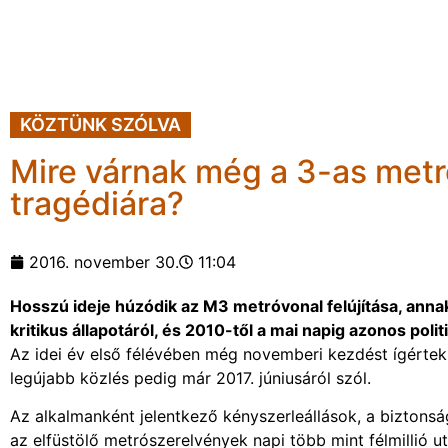
KÖZTÜNK SZÓLVA
Mire várnak még a 3-as metró
tragédiára?
2016. november 30.
11:04
Hosszú ideje húzódik az M3 metróvonal felújítása, annak
kritikus állapotáról, és 2010-től a mai napig azonos poli
Az idei év első félévében még novemberi kezdést ígértek
legújabb közlés pedig már 2017. júniusáról szól.
Az alkalmanként jelentkező kényszerleállások, a biztons
az elfüstölő metrószerelvények napi több mint félmillió u