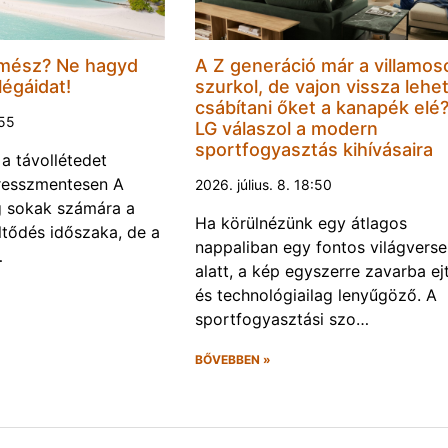
mész? Ne hagyd
A Z generáció már a villamos
légáidat!
szurkol, de vajon vissza lehe
csábítani őket a kanapék elé
:55
LG válaszol a modern
sportfogyasztás kihívásaira
 a távollétedet
tresszmentesen A
2026. július. 8. 18:50
g sokak számára a
Ha körülnézünk egy átlagos
öltődés időszaka, de a
nappaliban egy fontos világvers
…
alatt, a kép egyszerre zavarba ej
és technológiailag lenyűgöző. A
sportfogyasztási szo…
BŐVEBBEN »