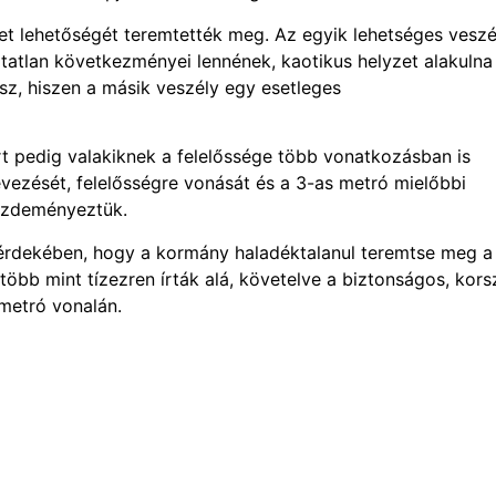
yzet lehetőségét teremtették meg. Az egyik lehetséges veszé
hatatlan következményei lennének, kaotikus helyzet alakulna 
z, hiszen a másik veszély egy esetleges
kért pedig valakiknek a felelőssége több vonatkozásban is
evezését, felelősségre vonását és a 3-as metró mielőbbi
 kezdeményeztük.
érdekében, hogy a kormány haladéktalanul teremtse meg a
 több mint tízezren írták alá, követelve a biztonságos, kors
 metró vonalán.