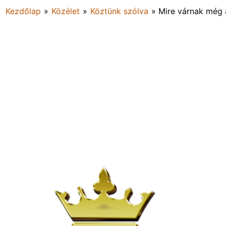
Kezdőlap
»
Közélet
»
Köztünk szólva
»
Mire várnak még a