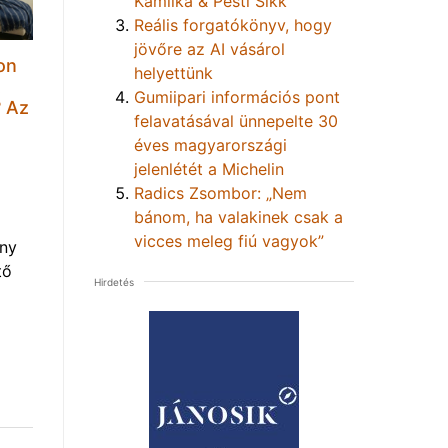
Kamilka & Pesti Sikk
Reális forgatókönyv, hogy
jövőre az AI vásárol
on
helyettünk
t
Gumiipari információs pont
? Az
felavatásával ünnepelte 30
éves magyarországi
jelenlétét a Michelin
Radics Zsombor: „Nem
bánom, ha valakinek csak a
vicces meleg fiú vagyok”
eny
tő
Hirdetés