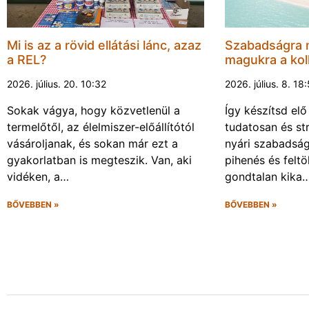
Mi is az a rövid ellátási lánc, azaz
Szabadságra 
a REL?
magukra a kol
2026. július. 20. 10:32
2026. július. 8. 18
Sokak vágya, hogy közvetlenül a
Így készítsd elő
termelőtől, az élelmiszer-előállítótól
tudatosan és s
vásároljanak, és sokan már ezt a
nyári szabadsá
gyakorlatban is megteszik. Van, aki
pihenés és felt
vidéken, a…
gondtalan kika
BŐVEBBEN »
BŐVEBBEN »