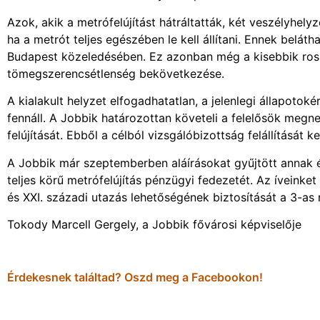
Azok, akik a metrófelújítást hátráltatták, két veszélyhel
ha a metrót teljes egészében le kell állítani. Ennek belát
Budapest közeledésében. Ez azonban még a kisebbik ross
tömegszerencsétlenség bekövetkezése.
A kialakult helyzet elfogadhatatlan, a jelenlegi állapoto
fennáll. A Jobbik határozottan követeli a felelősök megn
felújítását. Ebből a célból vizsgálóbizottság felállítását
A Jobbik már szeptemberben aláírásokat gyűjtött annak 
teljes körű metrófelújítás pénzügyi fedezetét. Az íveinket
és XXI. századi utazás lehetőségének biztosítását a 3-as
Tokody Marcell Gergely, a Jobbik fővárosi képviselője
Érdekesnek találtad? Oszd meg a Facebookon!