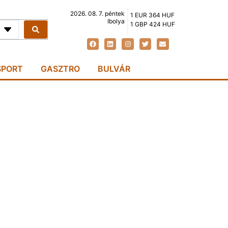
2026. 08. 7. péntek
1 EUR 364 HUF
Ibolya
1 GBP 424 HUF
SPORT
GASZTRO
BULVÁR