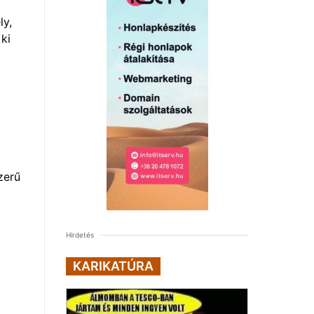
ly,
ki
zerű
Hirdetés
KARIKATÚRA