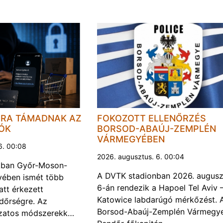
JRA TÁMADNAK AZ
FOKOZOTT ELLENŐRZÉS
LÓK
BORSOD-ABAÚJ-ZEMPLÉN
VÁRMEGYÉBEN
6. 00:08
2026. augusztus. 6. 00:04
kban Győr-Moson-
A DVTK stadionban 2026. augusz
ében ismét több
6-án rendezik a Hapoel Tel Aviv 
att érkezett
Katowice labdarúgó mérkőzést. 
ndőrségre. Az
Borsod-Abaúj-Zemplén Vármegye
ozatos módszerekk…