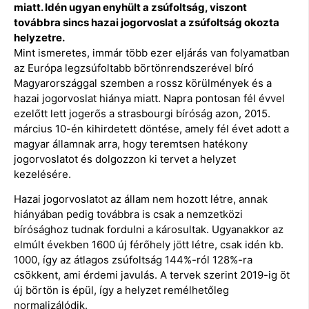
miatt. Idén ugyan enyhült a zsúfoltság, viszont
továbbra sincs hazai jogorvoslat a zsúfoltság okozta
helyzetre.
Mint ismeretes, immár több ezer eljárás van folyamatban
az Európa legzsúfoltabb börtönrendszerével bíró
Magyarországgal szemben a rossz körülmények és a
hazai jogorvoslat hiánya miatt. Napra pontosan fél évvel
ezelőtt lett jogerős a strasbourgi bíróság azon, 2015.
március 10-én kihirdetett döntése, amely fél évet adott a
magyar államnak arra, hogy teremtsen hatékony
jogorvoslatot és dolgozzon ki tervet a helyzet
kezelésére.
Hazai jogorvoslatot az állam nem hozott létre, annak
hiányában pedig továbbra is csak a nemzetközi
bírósághoz tudnak fordulni a károsultak. Ugyanakkor az
elmúlt években 1600 új férőhely jött létre, csak idén kb.
1000, így az átlagos zsúfoltság 144%-ról 128%-ra
csökkent, ami érdemi javulás. A tervek szerint 2019-ig öt
új börtön is épül, így a helyzet remélhetőleg
normalizálódik.