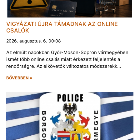
VIGYÁZAT! ÚJRA TÁMADNAK AZ ONLINE
CSALÓK
2026. augusztus. 6. 00:08
Az elmúlt napokban Győr-Moson-Sopron vármegyében
ismét több online csalás miatt érkezett feljelentés a
rendőrségre. Az elkövetők változatos módszerekk…
BŐVEBBEN »