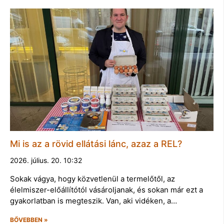
Mi is az a rövid ellátási lánc, azaz a REL?
2026. július. 20. 10:32
Sokak vágya, hogy közvetlenül a termelőtől, az
élelmiszer-előállítótól vásároljanak, és sokan már ezt a
gyakorlatban is megteszik. Van, aki vidéken, a…
BŐVEBBEN »