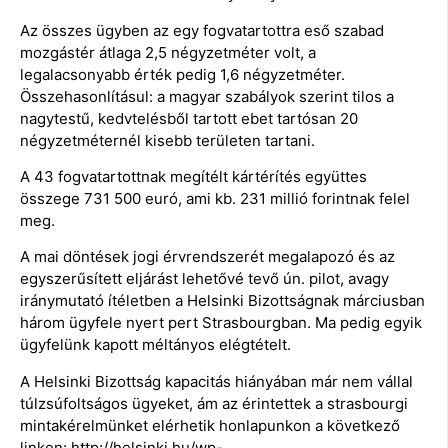
Az összes ügyben az egy fogvatartottra eső szabad
mozgástér átlaga 2,5 négyzetméter volt, a
legalacsonyabb érték pedig 1,6 négyzetméter.
Összehasonlításul: a magyar szabályok szerint tilos a
nagytestű, kedvtelésből tartott ebet tartósan 20
négyzetméternél kisebb területen tartani.
A 43 fogvatartottnak megítélt kártérítés együttes
összege 731 500 euró, ami kb. 231 millió forintnak felel
meg.
A mai döntések jogi érvrendszerét megalapozó és az
egyszerűsített eljárást lehetővé tevő ún. pilot, avagy
iránymutató ítéletben a Helsinki Bizottságnak márciusban
három ügyfele nyert pert Strasbourgban. Ma pedig egyik
ügyfelünk kapott méltányos elégtételt.
A Helsinki Bizottság kapacitás hiányában már nem vállal
túlzsúfoltságos ügyeket, ám az érintettek a strasbourgi
mintakérelmünket elérhetik honlapunkon a következő
linken: http://helsinki.hu/wp-