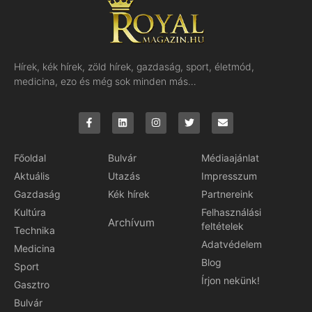
Hírek, kék hírek, zöld hírek, gazdaság, sport, életmód,
medicina, ezo és még sok minden más…
Főoldal
Bulvár
Médiaajánlat
Aktuális
Utazás
Impresszum
Gazdaság
Kék hírek
Partnereink
Kultúra
Felhasználási
Archívum
feltételek
Technika
Adatvédelem
Medicina
Blog
Sport
Írjon nekünk!
Gasztro
Bulvár