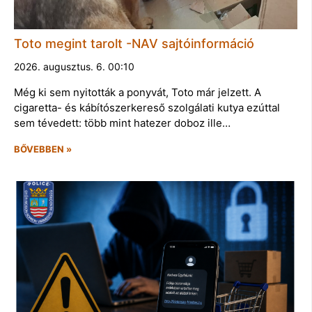
Toto megint tarolt -NAV sajtóinformáció
2026. augusztus. 6. 00:10
Még ki sem nyitották a ponyvát, Toto már jelzett. A
cigaretta- és kábítószerkereső szolgálati kutya ezúttal
sem tévedett: több mint hatezer doboz ille…
BŐVEBBEN »