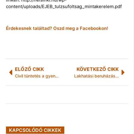
content/uploads/EJEB_tulzsufoltsag_mintakerelem.pdf
Érdekesnek találtad? Oszd meg a Facebookon!
ELŐZŐ CIKK
KÖVETKEZŐ CIKK
Civil tüntetés a gyenge párizsi klímamegállapodás-tervezet miatt
Lakhatási beruházás Hernárdkércsen
KAPCSOLÓDÓ CIKKEK