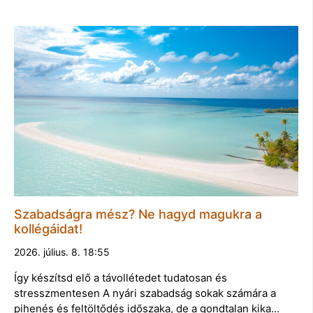
Szabadságra mész? Ne hagyd magukra a
kollégáidat!
2026. július. 8. 18:55
Így készítsd elő a távollétedet tudatosan és
stresszmentesen A nyári szabadság sokak számára a
pihenés és feltöltődés időszaka, de a gondtalan kika…