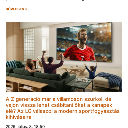
BŐVEBBEN »
A Z generáció már a villamoson szurkol, de
vajon vissza lehet csábítani őket a kanapék
elé? Az LG válaszol a modern sportfogyasztás
kihívásaira
2026. július. 8. 18:50