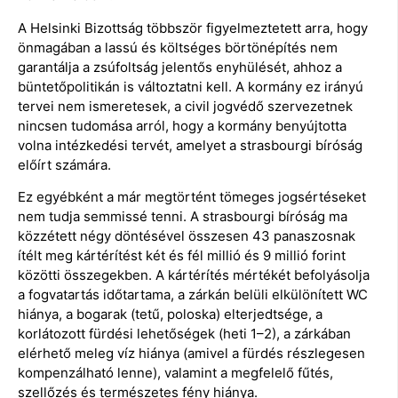
A Helsinki Bizottság többször figyelmeztetett arra, hogy
önmagában a lassú és költséges börtönépítés nem
garantálja a zsúfoltság jelentős enyhülését, ahhoz a
büntetőpolitikán is változtatni kell. A kormány ez irányú
tervei nem ismeretesek, a civil jogvédő szervezetnek
nincsen tudomása arról, hogy a kormány benyújtotta
volna intézkedési tervét, amelyet a strasbourgi bíróság
előírt számára.
Ez egyébként a már megtörtént tömeges jogsértéseket
nem tudja semmissé tenni. A strasbourgi bíróság ma
közzétett négy döntésével összesen 43 panaszosnak
ítélt meg kártérítést két és fél millió és 9 millió forint
közötti összegekben. A kártérítés mértékét befolyásolja
a fogvatartás időtartama, a zárkán belüli elkülönített WC
hiánya, a bogarak (tetű, poloska) elterjedtsége, a
korlátozott fürdési lehetőségek (heti 1–2), a zárkában
elérhető meleg víz hiánya (amivel a fürdés részlegesen
kompenzálható lenne), valamint a megfelelő fűtés,
szellőzés és természetes fény hiánya.