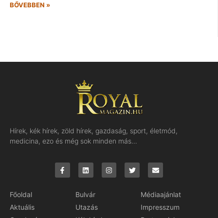
BŐVEBBEN »
Hírek, kék hírek, zöld hírek, gazdaság, sport, életmód,
medicina, ezo és még sok minden más…
Főoldal
Bulvár
Médiaajánlat
Aktuális
Utazás
Impresszum