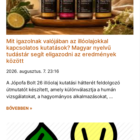
Mit igazolnak valójában az illóolajokkal
kapcsolatos kutatások? Magyar nyelvű
tudástár segít eligazodni az eredmények
között
2026. augusztus. 7. 23:16
A Jópofa Bolt 26 illóolaj kutatási hátterét feldolgozó
útmutatót készített, amely különválasztja a humán
vizsgálatokat, a hagyományos alkalmazásokat, …
BŐVEBBEN »