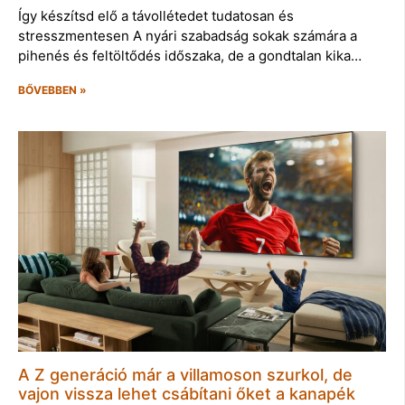
Így készítsd elő a távollétedet tudatosan és
stresszmentesen A nyári szabadság sokak számára a
pihenés és feltöltődés időszaka, de a gondtalan kika…
BŐVEBBEN »
A Z generáció már a villamoson szurkol, de
vajon vissza lehet csábítani őket a kanapék