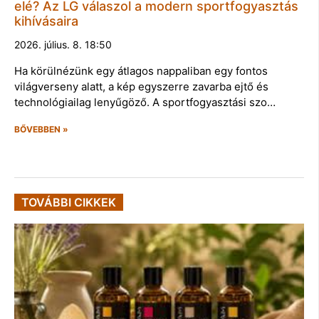
elé? Az LG válaszol a modern sportfogyasztás
kihívásaira
2026. július. 8. 18:50
Ha körülnézünk egy átlagos nappaliban egy fontos
világverseny alatt, a kép egyszerre zavarba ejtő és
technológiailag lenyűgöző. A sportfogyasztási szo…
BŐVEBBEN »
TOVÁBBI CIKKEK