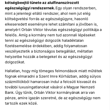
kétségbeejtő tünete az alulfinanszírozott
egészségügyi rendszernek.
Egy olyan rendszerben,
mint a jelenlegi ellátó rendszer, ahol nem jut elég
költségvetési forrás az egészségügyre, hasonló
elkeseredett eseményre lehet számítani a jövőben is,
amelyért Orbán Viktor tévutas egészségügyi politikája a
felelős. Amíg a kormány nem tud azonnali lépéseket
tenni az egészségügyi dolgozók haladéktalan
fizetésemelése érdekében, addig folyamatosan
veszélyeztetik a biztonságos betegállást, méltatlan
helyzetbe hozzák a betegeket és az egészségügyi
dolgozókat.
Hallatlan, hogy míg tömeges felmondások miatt műtétek
fognak elmaradni a Szent Imre Kórházban, addig súlyos
százmilliókból hamarosan indul a felcsúti kisvasút és
további luxusingatlanokat vásárol a Magyar Nemzeti
Bank. Úgy tűnik, Orbán Viktor kormányának arra van
pénze, amire igazán szeretné, de az egészségügy nem
tartozik ezek közé.