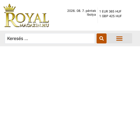
2026. 08. 7. péntek
1 EUR 365 HUF
Ibolya
1 GBP 425 HUF