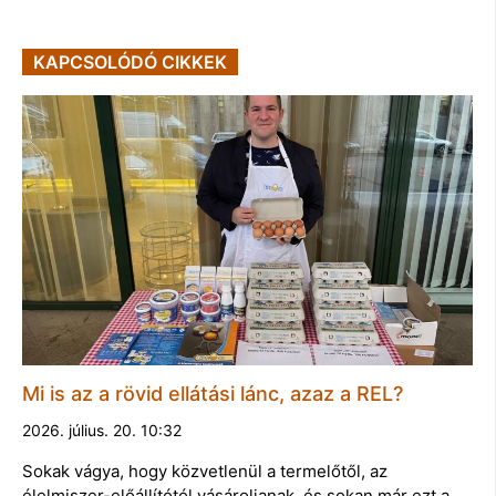
KAPCSOLÓDÓ CIKKEK
Mi is az a rövid ellátási lánc, azaz a REL?
2026. július. 20. 10:32
Sokak vágya, hogy közvetlenül a termelőtől, az
élelmiszer-előállítótól vásároljanak, és sokan már ezt a