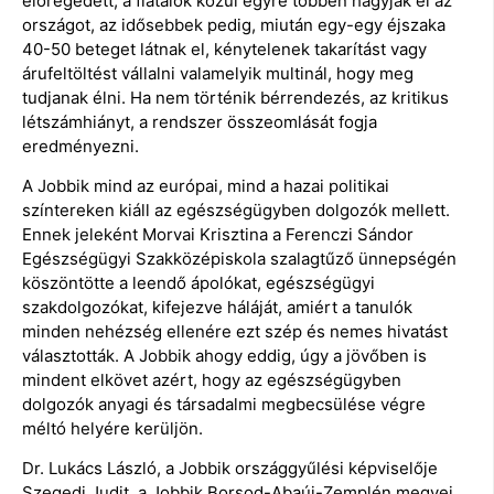
elöregedett, a fiatalok közül egyre többen hagyják el az
országot, az idősebbek pedig, miután egy-egy éjszaka
40-50 beteget látnak el, kénytelenek takarítást vagy
árufeltöltést vállalni valamelyik multinál, hogy meg
tudjanak élni. Ha nem történik bérrendezés, az kritikus
létszámhiányt, a rendszer összeomlását fogja
eredményezni.
A Jobbik mind az európai, mind a hazai politikai
színtereken kiáll az egészségügyben dolgozók mellett.
Ennek jeleként Morvai Krisztina a Ferenczi Sándor
Egészségügyi Szakközépiskola szalagtűző ünnepségén
köszöntötte a leendő ápolókat, egészségügyi
szakdolgozókat, kifejezve háláját, amiért a tanulók
minden nehézség ellenére ezt szép és nemes hivatást
választották. A Jobbik ahogy eddig, úgy a jövőben is
mindent elkövet azért, hogy az egészségügyben
dolgozók anyagi és társadalmi megbecsülése végre
méltó helyére kerüljön.
Dr. Lukács László, a Jobbik országgyűlési képviselője
Szegedi Judit, a Jobbik Borsod-Abaúj-Zemplén megyei