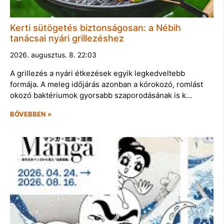
Kerti sütögetés biztonságosan: a Nébih
tanácsai nyári grillezéshez
2026. augusztus. 8. 22:03
A grillezés a nyári étkezések egyik legkedveltebb
formája. A meleg időjárás azonban a kórokozó, romlást
okozó baktériumok gyorsabb szaporodásának is k…
BŐVEBBEN »