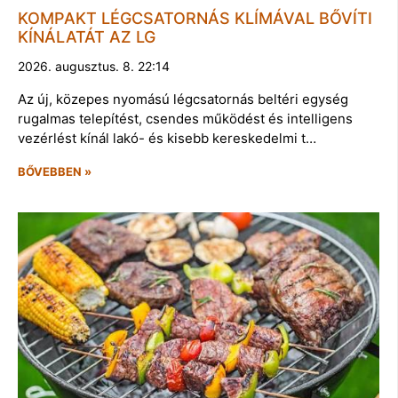
KOMPAKT LÉGCSATORNÁS KLÍMÁVAL BŐVÍTI
KÍNÁLATÁT AZ LG
2026. augusztus. 8. 22:14
Az új, közepes nyomású légcsatornás beltéri egység
rugalmas telepítést, csendes működést és intelligens
vezérlést kínál lakó- és kisebb kereskedelmi t…
BŐVEBBEN »