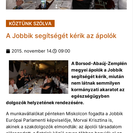
KÖZTÜNK SZÓLVA
A Jobbik segítségét kérik az ápolók
2015. november 14.
09:00
A Borsod-Abaúj-Zemplén
megyei ápolók a Jobbik
segítségét kérik, miután
nem látnak semmilyen
kormányzati akaratot az
egészségügyben
dolgozók helyzetének rendezésére.
A munkavállalókat pénteken Miskolcon fogadta a Jobbik
Európai Parlamenti képviselője, Morvai Krisztina is,
akinek a szakdolgozók elmondták: az ápolói társadalom