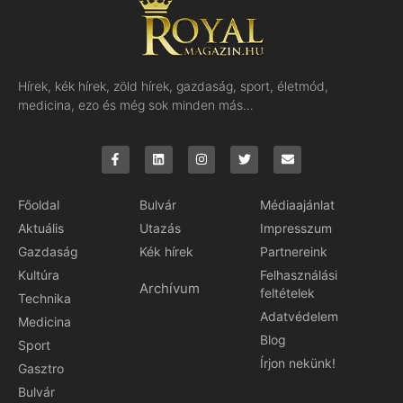
Hírek, kék hírek, zöld hírek, gazdaság, sport, életmód,
medicina, ezo és még sok minden más…
Főoldal
Bulvár
Médiaajánlat
Aktuális
Utazás
Impresszum
Gazdaság
Kék hírek
Partnereink
Kultúra
Felhasználási
Archívum
feltételek
Technika
Adatvédelem
Medicina
Blog
Sport
Írjon nekünk!
Gasztro
Bulvár