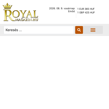
2026. 08. 9. vasárnap
1 EUR 365 HUF
Emőd
1 GBP 425 HUF