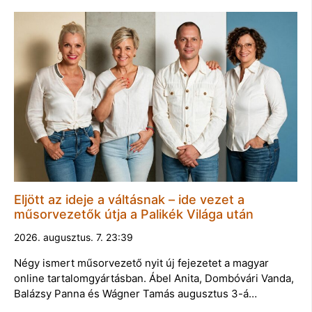
Eljött az ideje a váltásnak – ide vezet a
műsorvezetők útja a Palikék Világa után
2026. augusztus. 7. 23:39
Négy ismert műsorvezető nyit új fejezetet a magyar
online tartalomgyártásban. Ábel Anita, Dombóvári Vanda,
Balázsy Panna és Wágner Tamás augusztus 3-á…