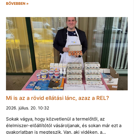
BŐVEBBEN »
Mi is az a rövid ellátási lánc, azaz a REL?
2026. július. 20. 10:32
Sokak vágya, hogy közvetlenül a termelőtől, az
élelmiszer-előállítótól vásároljanak, és sokan már ezt a
gyakorlatban is megteszik. Van, aki vidéken, a…