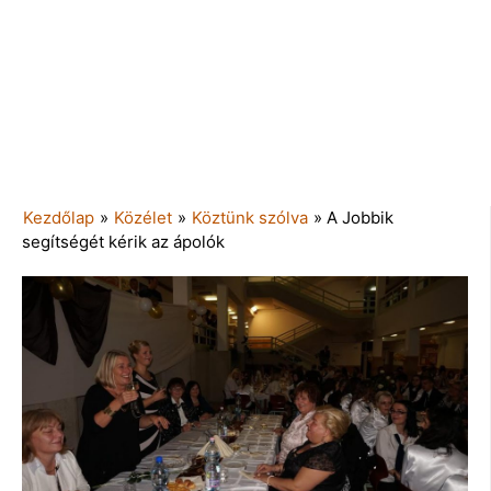
Kezdőlap
»
Közélet
»
Köztünk szólva
»
A Jobbik
segítségét kérik az ápolók