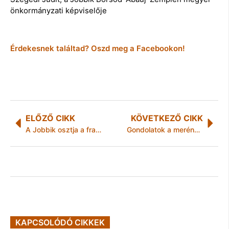
önkormányzati képviselője
Érdekesnek találtad? Oszd meg a Facebookon!
ELŐZŐ CIKK
KÖVETKEZŐ CIKK
A Jobbik osztja a francia nemzet gyászát
Gondolatok a merénylet másnapján: Vigyázó szemetek Párizsra vessétek!
KAPCSOLÓDÓ CIKKEK