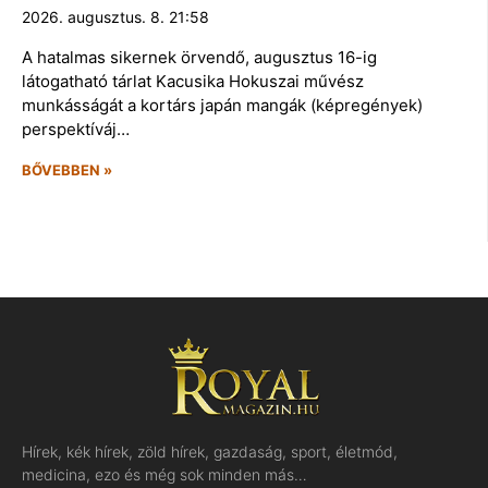
2026. augusztus. 8. 21:58
A hatalmas sikernek örvendő, augusztus 16-ig
látogatható tárlat Kacusika Hokuszai művész
munkásságát a kortárs japán mangák (képregények)
perspektíváj…
BŐVEBBEN »
Hírek, kék hírek, zöld hírek, gazdaság, sport, életmód,
medicina, ezo és még sok minden más…