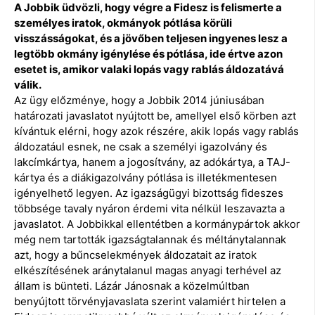
A Jobbik üdvözli, hogy végre a Fidesz is felismerte a
személyes iratok, okmányok pótlása körüli
visszásságokat, és a jövőben teljesen ingyenes lesz a
legtöbb okmány igénylése és pótlása, ide értve azon
esetet is, amikor valaki lopás vagy rablás áldozatává
válik.
Az ügy előzménye, hogy a Jobbik 2014 júniusában
határozati javaslatot nyújtott be, amellyel első körben azt
kívántuk elérni, hogy azok részére, akik lopás vagy rablás
áldozatául esnek, ne csak a személyi igazolvány és
lakcímkártya, hanem a jogosítvány, az adókártya, a TAJ-
kártya és a diákigazolvány pótlása is illetékmentesen
igényelhető legyen. Az igazságügyi bizottság fideszes
többsége tavaly nyáron érdemi vita nélkül leszavazta a
javaslatot. A Jobbikkal ellentétben a kormánypártok akkor
még nem tartották igazságtalannak és méltánytalannak
azt, hogy a bűncselekmények áldozatait az iratok
elkészítésének aránytalanul magas anyagi terhével az
állam is bünteti. Lázár Jánosnak a közelmúltban
benyújtott törvényjavaslata szerint valamiért hirtelen a