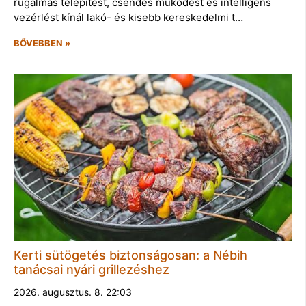
rugalmas telepítést, csendes működést és intelligens
vezérlést kínál lakó- és kisebb kereskedelmi t…
BŐVEBBEN »
Kerti sütögetés biztonságosan: a Nébih
tanácsai nyári grillezéshez
2026. augusztus. 8. 22:03