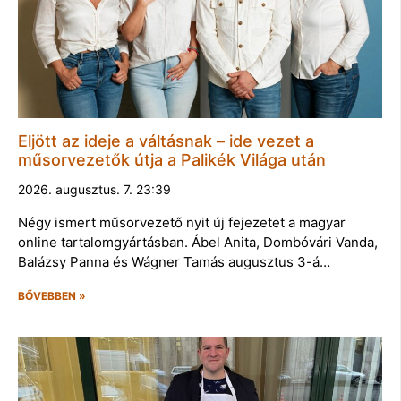
Eljött az ideje a váltásnak – ide vezet a
műsorvezetők útja a Palikék Világa után
2026. augusztus. 7. 23:39
Négy ismert műsorvezető nyit új fejezetet a magyar
online tartalomgyártásban. Ábel Anita, Dombóvári Vanda,
Balázsy Panna és Wágner Tamás augusztus 3-á…
BŐVEBBEN »