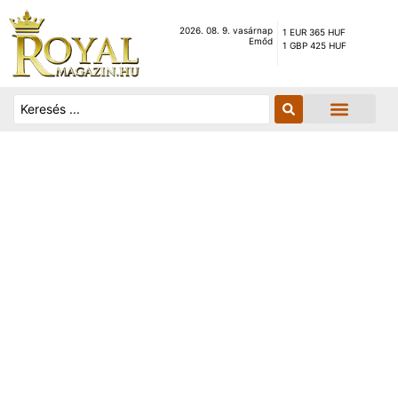
2026. 08. 9. vasárnap
1 EUR 365 HUF
Emőd
1 GBP 425 HUF