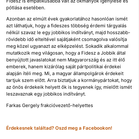
Fidesz is empatikusabbá vált az okmányok igénylése és
pótlása esetében.
Azonban az elmúlt évek gyakorlatához hasonlóan ismét
azt láthatjuk, hogy a fideszes többség érdemi tárgyalás
nélkül szavaz le egy jobbikos indítványt, majd hosszabb-
rövidebb idő elteltével sajátjaként csomagolva valósítja
meg közel ugyanazt az elképzelést. Sokadik alkalommal
mutatkozik meg világosan, hogy a Fidesz a Jobbik által
benyújtott javaslatokat nem Magyarország és az itt élő
emberek, hanem kizárólag saját pártpolitikai érdekei
alapján ítéli meg. Mi, a magyar állampolgárok érdekeit
tartjuk szem előtt. Arra biztatjuk a kormánypártokat, hogy
az önös érdekeik helyett ők is tegyenek így, mielőtt ismét
leszavaznak egy jobbikos indítványt.
Farkas Gergely frakcióvezető-helyettes
Érdekesnek találtad? Oszd meg a Facebookon!