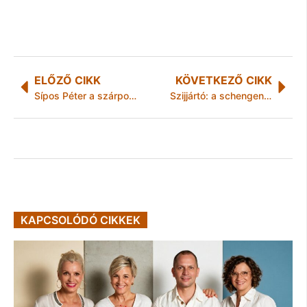
ELŐZŐ CIKK
KÖVETKEZŐ CIKK
Sípos Péter a szárportréban
Szijjártó: a schengeni rendszer megdőlésének kiszámíthatatlan gazdasági hatásai lennének
KAPCSOLÓDÓ CIKKEK