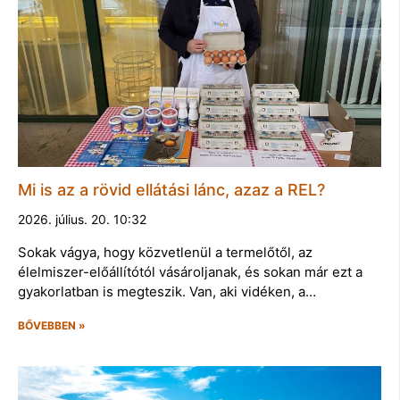
Mi is az a rövid ellátási lánc, azaz a REL?
2026. július. 20. 10:32
Sokak vágya, hogy közvetlenül a termelőtől, az
élelmiszer-előállítótól vásároljanak, és sokan már ezt a
gyakorlatban is megteszik. Van, aki vidéken, a…
BŐVEBBEN »