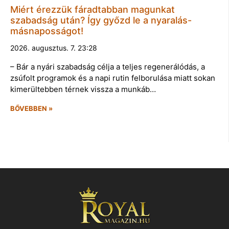
Miért érezzük fáradtabban magunkat
szabadság után? Így győzd le a nyaralás-
másnaposságot!
2026. augusztus. 7. 23:28
– Bár a nyári szabadság célja a teljes regenerálódás, a
zsúfolt programok és a napi rutin felborulása miatt sokan
kimerültebben térnek vissza a munkáb…
BŐVEBBEN »