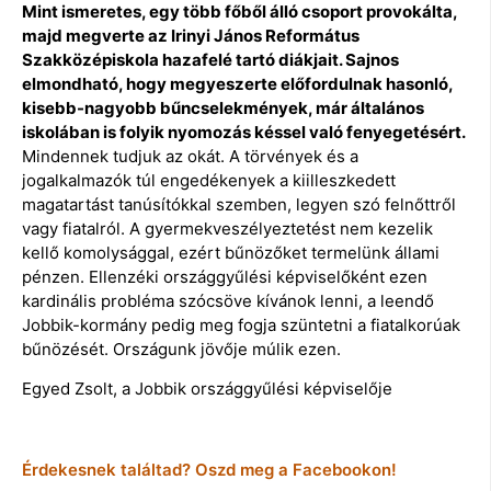
Mint ismeretes, egy több főből álló csoport provokálta,
majd megverte az Irinyi János Református
Szakközépiskola hazafelé tartó diákjait. Sajnos
elmondható, hogy megyeszerte előfordulnak hasonló,
kisebb-nagyobb bűncselekmények, már általános
iskolában is folyik nyomozás késsel való fenyegetésért.
Mindennek tudjuk az okát. A törvények és a
jogalkalmazók túl engedékenyek a kiilleszkedett
magatartást tanúsítókkal szemben, legyen szó felnőttről
vagy fiatalról. A gyermekveszélyeztetést nem kezelik
kellő komolysággal, ezért bűnözőket termelünk állami
pénzen. Ellenzéki országgyűlési képviselőként ezen
kardinális probléma szócsöve kívánok lenni, a leendő
Jobbik-kormány pedig meg fogja szüntetni a fiatalkorúak
bűnözését. Országunk jövője múlik ezen.
Egyed Zsolt, a Jobbik országgyűlési képviselője
Érdekesnek találtad? Oszd meg a Facebookon!