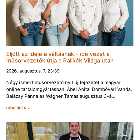
Eljött az ideje a váltásnak – ide vezet a
műsorvezetők útja a Palikék Világa után
2026. augusztus. 7. 23:39
Négy ismert műsorvezető nyit új fejezetet a magyar
online tartalomgyártásban. Ábel Anita, Dombóvári Vanda,
Balázsy Panna és Wágner Tamás augusztus 3-á…
BŐVEBBEN »