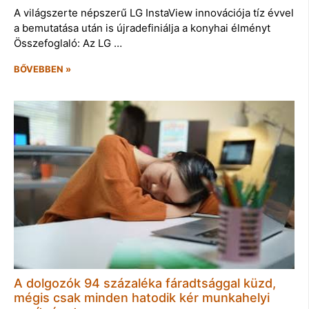
A világszerte népszerű LG InstaView innovációja tíz évvel
a bemutatása után is újradefiniálja a konyhai élményt
Összefoglaló: Az LG …
BŐVEBBEN »
A dolgozók 94 százaléka fáradtsággal küzd,
mégis csak minden hatodik kér munkahelyi