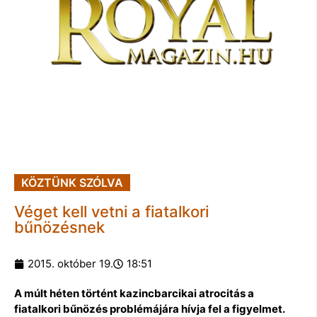
KÖZTÜNK SZÓLVA
Véget kell vetni a fiatalkori
bűnözésnek
2015. október 19.
18:51
A múlt héten történt kazincbarcikai atrocitás a
fiatalkori bűnözés problémájára hívja fel a figyelmet.