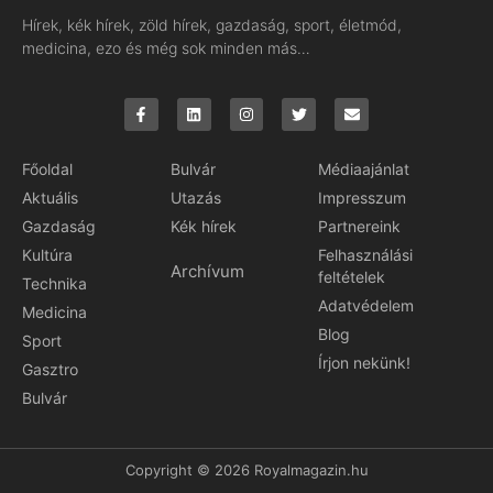
Hírek, kék hírek, zöld hírek, gazdaság, sport, életmód,
medicina, ezo és még sok minden más…
Főoldal
Bulvár
Médiaajánlat
Aktuális
Utazás
Impresszum
Gazdaság
Kék hírek
Partnereink
Kultúra
Felhasználási
Archívum
feltételek
Technika
Adatvédelem
Medicina
Blog
Sport
Írjon nekünk!
Gasztro
Bulvár
Copyright © 2026 Royalmagazin.hu