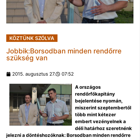
KÖZTÜNK SZÓLVA
Jobbik:Borsodban minden rendőrre
szükség van
2015. augusztus 27.
07:52
A országos
rendőrfőkapitány
bejelentése nyomán,
miszerint szeptembertől
több mint kétezer
embert vezényelnek a
déli határhoz szeretnénk
jelezni a döntéshozóknak: Borsodban minden rendőrre