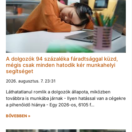
A dolgozók 94 százaléka fáradtsággal küzd,
mégis csak minden hatodik kér munkahelyi
segítséget
2026. augusztus. 7. 23:31
Láthatatlanul romlik a dolgozók állapota, miközben
továbbra is munkába járnak - Ilyen hatással van a cégekre
a pihenőidő hiánya - Egy 2026-os, 6105 f…
BŐVEBBEN »