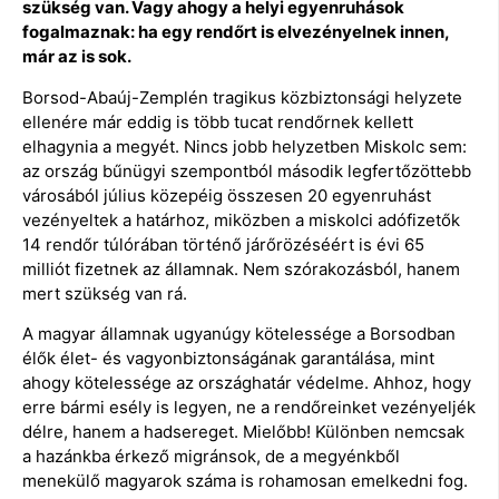
szükség van. Vagy ahogy a helyi egyenruhások
fogalmaznak: ha egy rendőrt is elvezényelnek innen,
már az is sok.
Borsod-Abaúj-Zemplén tragikus közbiztonsági helyzete
ellenére már eddig is több tucat rendőrnek kellett
elhagynia a megyét. Nincs jobb helyzetben Miskolc sem:
az ország bűnügyi szempontból második legfertőzöttebb
városából július közepéig összesen 20 egyenruhást
vezényeltek a határhoz, miközben a miskolci adófizetők
14 rendőr túlórában történő járőrözéséért is évi 65
milliót fizetnek az államnak. Nem szórakozásból, hanem
mert szükség van rá.
A magyar államnak ugyanúgy kötelessége a Borsodban
élők élet- és vagyonbiztonságának garantálása, mint
ahogy kötelessége az országhatár védelme. Ahhoz, hogy
erre bármi esély is legyen, ne a rendőreinket vezényeljék
délre, hanem a hadsereget. Mielőbb! Különben nemcsak
a hazánkba érkező migránsok, de a megyénkből
menekülő magyarok száma is rohamosan emelkedni fog.