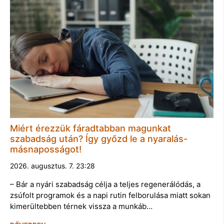
Miért érezzük fáradtabban magunkat
szabadság után? Így győzd le a nyaralás-
másnaposságot!
2026. augusztus. 7. 23:28
– Bár a nyári szabadság célja a teljes regenerálódás, a
zsúfolt programok és a napi rutin felborulása miatt sokan
kimerültebben térnek vissza a munkáb…