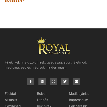
BŐVEBBEN »
Hírek, kék hírek, zöld hírek, gazdaság, sport, életmód,
medicina, ezo és még sok minden más…
Főoldal
Bulvár
Médiaajánlat
Aktuális
Utazás
Impresszum
Gazdaság
Kék hírek
Partnereink