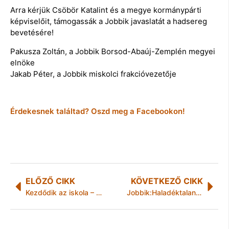
Arra kérjük Csöbör Katalint és a megye kormánypárti
képviselőit, támogassák a Jobbik javaslatát a hadsereg
bevetésére!
Pakusza Zoltán, a Jobbik Borsod-Abaúj-Zemplén megyei
elnöke
Jakab Péter, a Jobbik miskolci frakcióvezetője
Érdekesnek találtad? Oszd meg a Facebookon!
ELŐZŐ CIKK
KÖVETKEZŐ CIKK
Kezdődik az iskola – Ki védi meg a gyermekeinket, fiataljainkat a migránsoktól?
Jobbik:Haladéktalanul álljon fel a Budapesti Bevándorlásügyi Válságstáb!