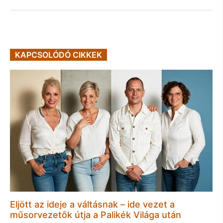
KAPCSOLÓDÓ CIKKEK
Eljött az ideje a váltásnak – ide vezet a
műsorvezetők útja a Palikék Világa után