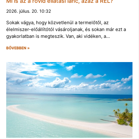
Mi is az a rövid ellátási lánc, azaz a REL?
2026. július. 20. 10:32
Sokak vágya, hogy közvetlenül a termelőtől, az
élelmiszer-előállítótól vásároljanak, és sokan már ezt a
gyakorlatban is megteszik. Van, aki vidéken, a…
BŐVEBBEN »