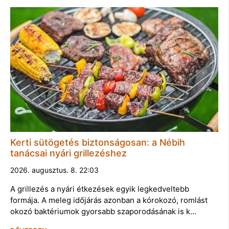
Kerti sütögetés biztonságosan: a Nébih
tanácsai nyári grillezéshez
2026. augusztus. 8. 22:03
A grillezés a nyári étkezések egyik legkedveltebb
formája. A meleg időjárás azonban a kórokozó, romlást
okozó baktériumok gyorsabb szaporodásának is k…