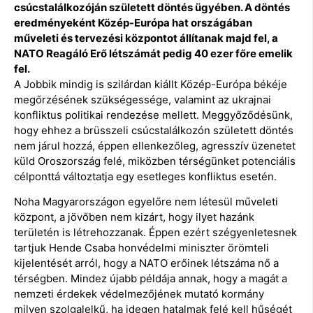
csúcstalálkozóján született döntés ügyében. A döntés
eredményeként Közép-Európa hat országában
műveleti és tervezési központot állítanak majd fel, a
NATO Reagáló Erő létszámát pedig 40 ezer főre emelik
fel.
A Jobbik mindig is szilárdan kiállt Közép-Európa békéje
megőrzésének szükségessége, valamint az ukrajnai
konfliktus politikai rendezése mellett. Meggyőződésünk,
hogy ehhez a brüsszeli csúcstalálkozón született döntés
nem járul hozzá, éppen ellenkezőleg, agresszív üzenetet
küld Oroszország felé, miközben térségünket potenciális
célponttá változtatja egy esetleges konfliktus esetén.
Noha Magyarországon egyelőre nem létesül műveleti
központ, a jövőben nem kizárt, hogy ilyet hazánk
területén is létrehozzanak. Éppen ezért szégyenletesnek
tartjuk Hende Csaba honvédelmi miniszter örömteli
kijelentését arról, hogy a NATO erőinek létszáma nő a
térségben. Mindez újabb példája annak, hogy a magát a
nemzeti érdekek védelmezőjének mutató kormány
milyen szolgalelkű, ha idegen hatalmak felé kell hűségét