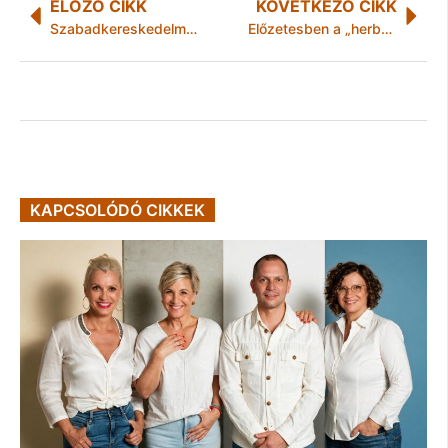
ELŐZŐ CIKK
KÖVETKEZŐ CIKK
Szabadkereskedelmi tárgyalások – A Professzorok Batthyány Körével egyeztetett a KKM
Előzetesben a „herbállal” kereskedő díler
KAPCSOLÓDÓ CIKKEK