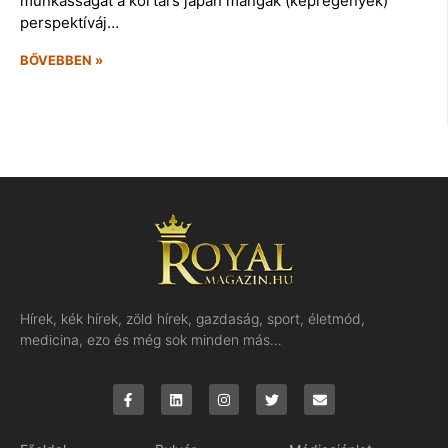
munkásságát a kortárs japán mangák (képregények)
perspektíváj…
BŐVEBBEN »
Hírek, kék hírek, zöld hírek, gazdaság, sport, életmód,
medicina, ezo és még sok minden más…