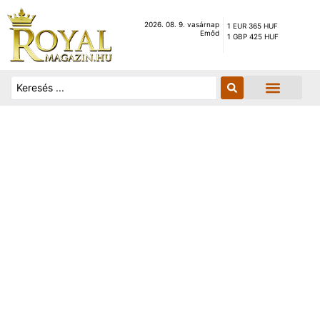
2026. 08. 9. vasárnap
1 EUR 365 HUF
Emőd
1 GBP 425 HUF