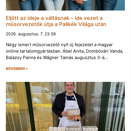
Eljött az ideje a váltásnak – ide vezet a
műsorvezetők útja a Palikék Világa után
2026. augusztus. 7. 23:39
Négy ismert műsorvezető nyit új fejezetet a magyar
online tartalomgyártásban. Ábel Anita, Dombóvári Vanda,
Balázsy Panna és Wágner Tamás augusztus 3-á…
BŐVEBBEN »