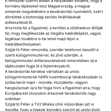
A miniszter szerint ebben a helyzetben evidens, hogy a
kormány lépéseket tesz Magyarország, a magyar
emberek megvédésére a bevándorlási nyomástól, ezért
döntöttek a biztonsági kerítés felállításának
előkészítéséről.
Arra hívta fel a figyelmet, a kerítést a zöldhatáron állítják
fel, hogy megfékezzék az illegális határátlépést, vagyis
legálisan továbbra is be lehet majd lépni a
határátkelőhelyeken.
Szijjártó Péter elmondta, szerdán telefonon beszélt a
szerb külügyminiszterrel, és jövő szerdán, a
belügyminiszter előterjesztésének ismeretében újra
tájékoztatni fogja őt a fejleményekről.
A bevándorlás kérdése várhatóan az uniós
külügyminiszterek hétfői luxembourgi tanácskozásán is
szóba kerül majd – mondta. Hozzátette: nagyon
hangsúlyosan újra fel fogja hívni a figyelmet arra, hogy
Európába két útvonalon érkeznek bevándorlók nagy
számban.
Szijjártó Péter a TV2 Mokka című műsorában azt is
mondta, hogy a magyar kormány szerint az unión kívül