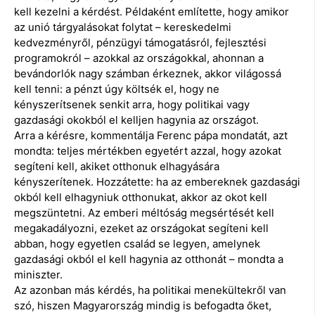
kell kezelni a kérdést. Példaként említette, hogy amikor
az unió tárgyalásokat folytat – kereskedelmi
kedvezményről, pénzügyi támogatásról, fejlesztési
programokról – azokkal az országokkal, ahonnan a
bevándorlók nagy számban érkeznek, akkor világossá
kell tenni: a pénzt úgy költsék el, hogy ne
kényszerítsenek senkit arra, hogy politikai vagy
gazdasági okokból el kelljen hagynia az országot.
Arra a kérésre, kommentálja Ferenc pápa mondatát, azt
mondta: teljes mértékben egyetért azzal, hogy azokat
segíteni kell, akiket otthonuk elhagyására
kényszerítenek. Hozzátette: ha az embereknek gazdasági
okból kell elhagyniuk otthonukat, akkor az okot kell
megszüntetni. Az emberi méltóság megsértését kell
megakadályozni, ezeket az országokat segíteni kell
abban, hogy egyetlen család se legyen, amelynek
gazdasági okból el kell hagynia az otthonát – mondta a
miniszter.
Az azonban más kérdés, ha politikai menekültekről van
szó, hiszen Magyarország mindig is befogadta őket,