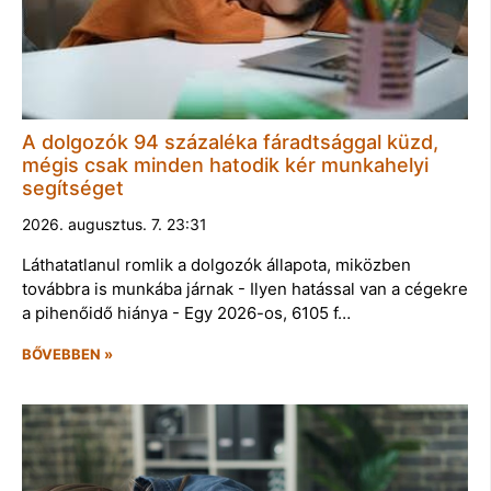
A dolgozók 94 százaléka fáradtsággal küzd,
mégis csak minden hatodik kér munkahelyi
segítséget
2026. augusztus. 7. 23:31
Láthatatlanul romlik a dolgozók állapota, miközben
továbbra is munkába járnak - Ilyen hatással van a cégekre
a pihenőidő hiánya - Egy 2026-os, 6105 f…
BŐVEBBEN »