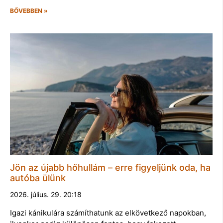
BŐVEBBEN »
Jön az újabb hőhullám – erre figyeljünk oda, ha
autóba ülünk
2026. július. 29. 20:18
Igazi kánikulára számíthatunk az elkövetkező napokban,