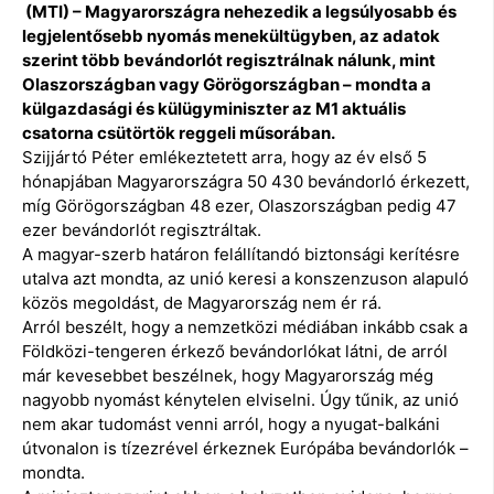
(MTI) – Magyarországra nehezedik a legsúlyosabb és
legjelentősebb nyomás menekültügyben, az adatok
szerint több bevándorlót regisztrálnak nálunk, mint
Olaszországban vagy Görögországban – mondta a
külgazdasági és külügyminiszter az M1 aktuális
csatorna csütörtök reggeli műsorában.
Szijjártó Péter emlékeztetett arra, hogy az év első 5
hónapjában Magyarországra 50 430 bevándorló érkezett,
míg Görögországban 48 ezer, Olaszországban pedig 47
ezer bevándorlót regisztráltak.
A magyar-szerb határon felállítandó biztonsági kerítésre
utalva azt mondta, az unió keresi a konszenzuson alapuló
közös megoldást, de Magyarország nem ér rá.
Arról beszélt, hogy a nemzetközi médiában inkább csak a
Földközi-tengeren érkező bevándorlókat látni, de arról
már kevesebbet beszélnek, hogy Magyarország még
nagyobb nyomást kénytelen elviselni. Úgy tűnik, az unió
nem akar tudomást venni arról, hogy a nyugat-balkáni
útvonalon is tízezrével érkeznek Európába bevándorlók –
mondta.