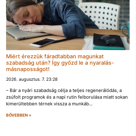
Miért érezzük fáradtabban magunkat
szabadság után? Így győzd le a nyaralás-
másnaposságot!
2026. augusztus. 7. 23:28
– Bár a nyári szabadság célja a teljes regenerálódás, a
zsúfolt programok és a napi rutin felborulása miatt sokan
kimerültebben térnek vissza a munkáb…
BŐVEBBEN »