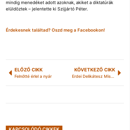
mindig menedéket adott azoknak, akiket a diktatúrák
elüldöztek – jelentette ki Szijjártó Péter.
Érdekesnek találtad? Oszd meg a Facebookon!
ELŐZŐ CIKK
KÖVETKEZŐ CIKK
Felnőtté érlel a nyár
Erdei Delikátesz Miskolcon
KAPCSOLÓDÓ CIKKEK