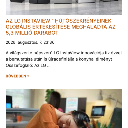
AZ LG INSTAVIEW™ HŰTŐSZEKRÉNYEINEK
GLOBÁLIS ÉRTÉKESÍTÉSE MEGHALADTA AZ
5,3 MILLIÓ DARABOT
2026. augusztus. 7. 23:36
A világszerte népszerű LG InstaView innovációja tíz évvel
a bemutatása után is újradefiniálja a konyhai élményt
Összefoglaló: Az LG …
BŐVEBBEN »