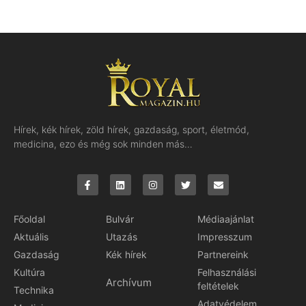
Hírek, kék hírek, zöld hírek, gazdaság, sport, életmód,
medicina, ezo és még sok minden más…
Főoldal
Bulvár
Médiaajánlat
Aktuális
Utazás
Impresszum
Gazdaság
Kék hírek
Partnereink
Kultúra
Felhasználási
Archívum
feltételek
Technika
Adatvédelem