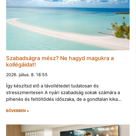
Szabadságra mész? Ne hagyd magukra a
kollégáidat!
2026. július. 8. 18:55
Így készítsd elő a távollétedet tudatosan és
stresszmentesen A nyári szabadság sokak számára a
pihenés és feltöltődés időszaka, de a gondtalan kika…
BŐVEBBEN »