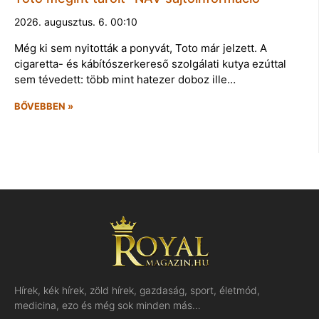
2026. augusztus. 6. 00:10
Még ki sem nyitották a ponyvát, Toto már jelzett. A
cigaretta- és kábítószerkereső szolgálati kutya ezúttal
sem tévedett: több mint hatezer doboz ille…
BŐVEBBEN »
Hírek, kék hírek, zöld hírek, gazdaság, sport, életmód,
medicina, ezo és még sok minden más…