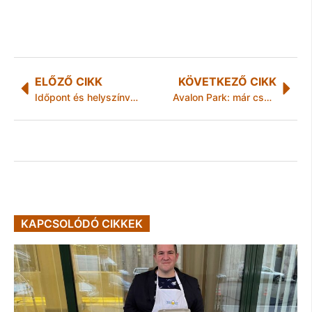
ELŐZŐ CIKK
KÖVETKEZŐ CIKK
Időpont és helyszínváltozás!
Avalon Park: már csak egy hét a hivatalos megnyitóig!
KAPCSOLÓDÓ CIKKEK