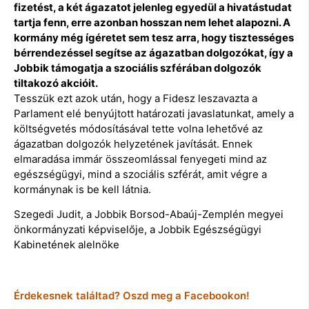
fizetést, a két ágazatot jelenleg egyedül a hivatástudat
tartja fenn, erre azonban hosszan nem lehet alapozni. A
kormány még ígéretet sem tesz arra, hogy tisztességes
bérrendezéssel segítse az ágazatban dolgozókat, így a
Jobbik támogatja a szociális szférában dolgozók
tiltakozó akcióit.
Tesszük ezt azok után, hogy a Fidesz leszavazta a
Parlament elé benyújtott határozati javaslatunkat, amely a
költségvetés módosításával tette volna lehetővé az
ágazatban dolgozók helyzetének javítását. Ennek
elmaradása immár összeomlással fenyegeti mind az
egészségügyi, mind a szociális szférát, amit végre a
kormánynak is be kell látnia.
Szegedi Judit, a Jobbik Borsod-Abaúj-Zemplén megyei
önkormányzati képviselője, a Jobbik Egészségügyi
Kabinetének alelnöke
Érdekesnek találtad? Oszd meg a Facebookon!