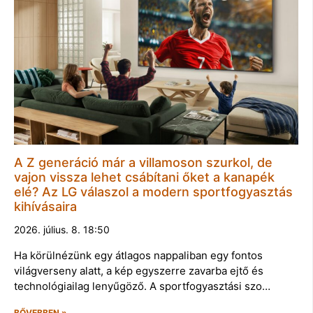
A Z generáció már a villamoson szurkol, de
vajon vissza lehet csábítani őket a kanapék
elé? Az LG válaszol a modern sportfogyasztás
kihívásaira
2026. július. 8. 18:50
Ha körülnézünk egy átlagos nappaliban egy fontos
világverseny alatt, a kép egyszerre zavarba ejtő és
technológiailag lenyűgöző. A sportfogyasztási szo…
BŐVEBBEN »