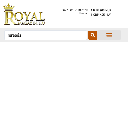
2026. 08. 7. péntek
1 EUR 365 HUF
Ibolya
1 GBP 425 HUF