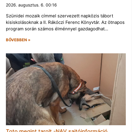
2026. augusztus. 6. 00:16
Szünidei mozaik címmel szervezett napközis tábort
kisiskolásoknak a II. Rákóczi Ferenc Könyvtár. Az ötnapos
program során számos élménnyel gazdagodhat…
BŐVEBBEN »
Toto megint tarolt -NAV sajtóinformáció