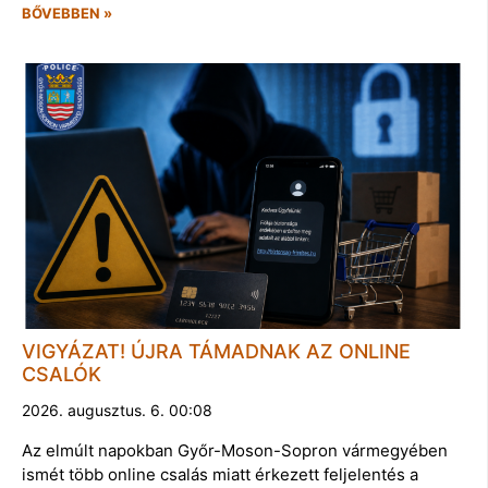
BŐVEBBEN »
VIGYÁZAT! ÚJRA TÁMADNAK AZ ONLINE
CSALÓK
2026. augusztus. 6. 00:08
Az elmúlt napokban Győr-Moson-Sopron vármegyében
ismét több online csalás miatt érkezett feljelentés a