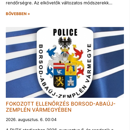
rendőrségre. Az elkövetők változatos módszerekk…
BŐVEBBEN »
FOKOZOTT ELLENŐRZÉS BORSOD-ABAÚJ-
ZEMPLÉN VÁRMEGYÉBEN
2026. augusztus. 6. 00:04