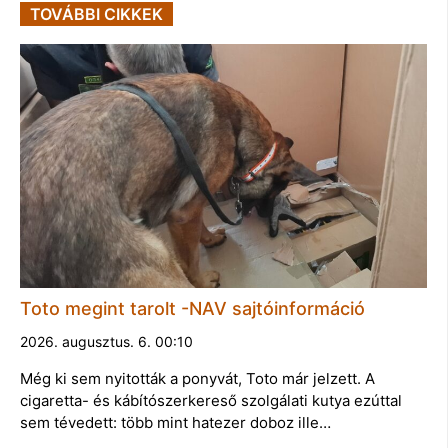
TOVÁBBI CIKKEK
Toto megint tarolt -NAV sajtóinformáció
2026. augusztus. 6. 00:10
Még ki sem nyitották a ponyvát, Toto már jelzett. A
cigaretta- és kábítószerkereső szolgálati kutya ezúttal
sem tévedett: több mint hatezer doboz ille…