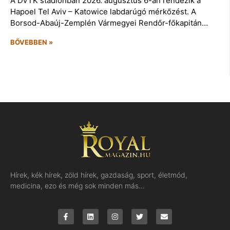
A DVTK stadionban 2026. augusztus 6-án rendezik a
Hapoel Tel Aviv – Katowice labdarúgó mérkőzést. A
Borsod-Abaúj-Zemplén Vármegyei Rendőr-főkapitán…
BŐVEBBEN »
Hírek, kék hírek, zöld hírek, gazdaság, sport, életmód,
medicina, ezo és még sok minden más…