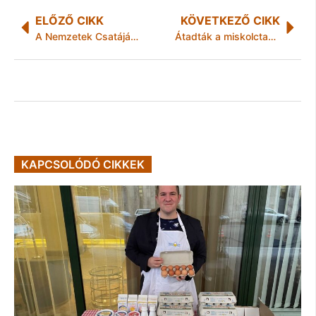
ELŐZŐ CIKK
KÖVETKEZŐ CIKK
A Nemzetek Csatáján lép újra a ringbe Peru!
Átadták a miskolctapolcai strandot
KAPCSOLÓDÓ CIKKEK