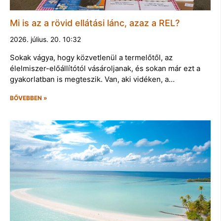
Mi is az a rövid ellátási lánc, azaz a REL?
2026. július. 20. 10:32
Sokak vágya, hogy közvetlenül a termelőtől, az
élelmiszer-előállítótól vásároljanak, és sokan már ezt a
gyakorlatban is megteszik. Van, aki vidéken, a…
BŐVEBBEN »