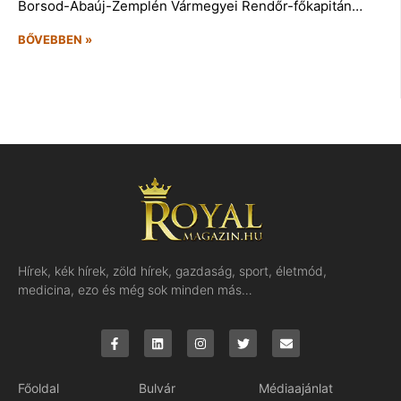
Borsod-Abaúj-Zemplén Vármegyei Rendőr-főkapitán…
BŐVEBBEN »
Hírek, kék hírek, zöld hírek, gazdaság, sport, életmód,
medicina, ezo és még sok minden más…
Főoldal
Bulvár
Médiaajánlat