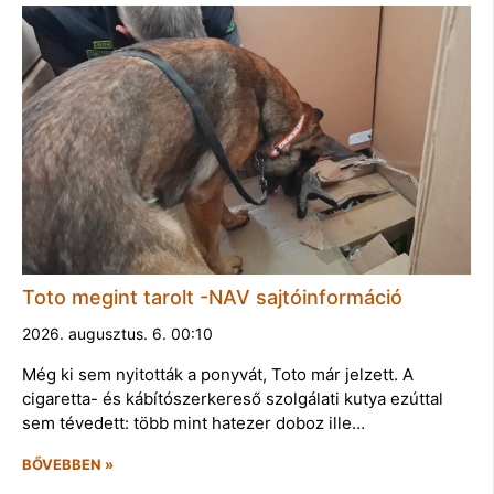
Toto megint tarolt -NAV sajtóinformáció
2026. augusztus. 6. 00:10
Még ki sem nyitották a ponyvát, Toto már jelzett. A
cigaretta- és kábítószerkereső szolgálati kutya ezúttal
sem tévedett: több mint hatezer doboz ille…
BŐVEBBEN »