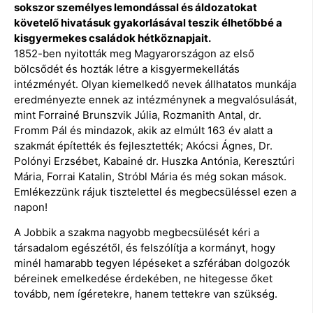
sokszor személyes lemondással és áldozatokat
követelő hivatásuk gyakorlásával teszik élhetőbbé a
kisgyermekes családok hétköznapjait.
1852-ben nyitották meg Magyarországon az első
bölcsődét és hozták létre a kisgyermekellátás
intézményét. Olyan kiemelkedő nevek állhatatos munkája
eredményezte ennek az intézménynek a megvalósulását,
mint Forrainé Brunszvik Júlia, Rozmanith Antal, dr.
Fromm Pál és mindazok, akik az elmúlt 163 év alatt a
szakmát építették és fejlesztették; Akócsi Ágnes, Dr.
Polónyi Erzsébet, Kabainé dr. Huszka Antónia, Keresztúri
Mária, Forrai Katalin, Stróbl Mária és még sokan mások.
Emlékezzünk rájuk tisztelettel és megbecsüléssel ezen a
napon!
A Jobbik a szakma nagyobb megbecsülését kéri a
társadalom egészétől, és felszólítja a kormányt, hogy
minél hamarabb tegyen lépéseket a szférában dolgozók
béreinek emelkedése érdekében, ne hitegesse őket
tovább, nem ígéretekre, hanem tettekre van szükség.