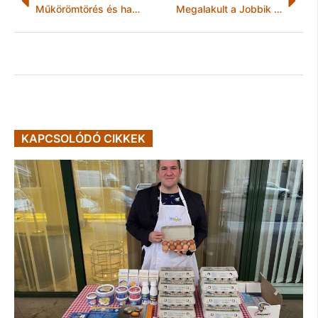
Műkörömtörés és harisnyaszaggatás a Miskolci Egyetemen!
Megalakult a Jobbik Ongai Szervezete
KAPCSOLÓDÓ CIKKEK