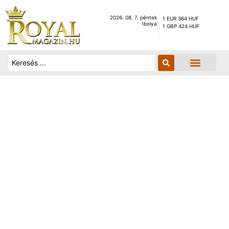
2026. 08. 7. péntek
1 EUR 364 HUF
Ibolya
1 GBP 424 HUF