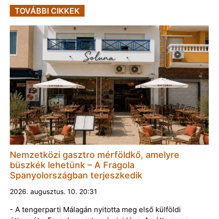
TOVÁBBI CIKKEK
Nemzetközi gasztro mérföldkő, amelyre
büszkék lehetünk – A Fragola
Spanyolországban terjeszkedik
2026. augusztus. 10. 20:31
- A tengerparti Málagán nyitotta meg első külföldi