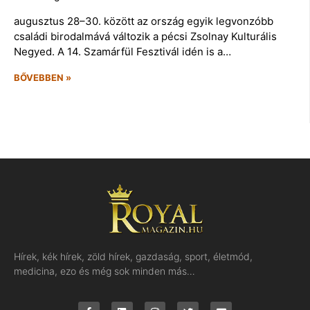
augusztus 28–30. között az ország egyik legvonzóbb
családi birodalmává változik a pécsi Zsolnay Kulturális
Negyed. A 14. Szamárfül Fesztivál idén is a…
BŐVEBBEN »
Hírek, kék hírek, zöld hírek, gazdaság, sport, életmód,
medicina, ezo és még sok minden más…