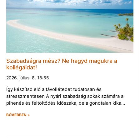
Szabadságra mész? Ne hagyd magukra a
kollégáidat!
2026. július. 8. 18:55
Így készítsd elő a távollétedet tudatosan és
stresszmentesen A nyári szabadság sokak számára a
pihenés és feltöltődés időszaka, de a gondtalan kika…
BŐVEBBEN »