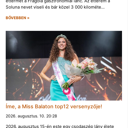
éttermét a Fragola gasztronómiai lánc. Az étterem a
Soluna nevet viseli és bár közel 3 000 kilométe…
BŐVEBBEN »
Íme, a Miss Balaton top12 versenyzője!
2026. augusztus. 10. 20:28
2026. augusztus 15-én este egy csodaszép lány élete