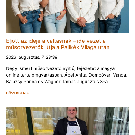
Eljött az ideje a váltásnak – ide vezet a
műsorvezetők útja a Palikék Világa után
2026. augusztus. 7. 23:39
Négy ismert műsorvezető nyit új fejezetet a magyar
online tartalomgyártásban. Ábel Anita, Dombóvári Vanda,
Balázsy Panna és Wágner Tamás augusztus 3-á…
BŐVEBBEN »