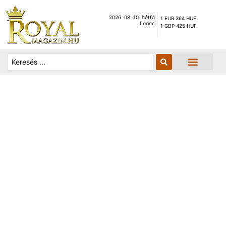
2026. 08. 10. hétfő
1 EUR 364 HUF
Lőrinc
1 GBP 425 HUF