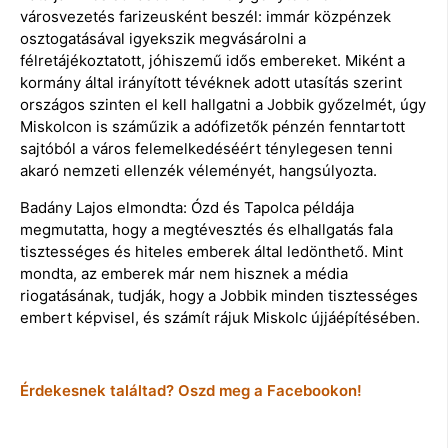
városvezetés farizeusként beszél: immár közpénzek
osztogatásával igyekszik megvásárolni a
félretájékoztatott, jóhiszemű idős embereket. Miként a
kormány által irányított tévéknek adott utasítás szerint
országos szinten el kell hallgatni a Jobbik győzelmét, úgy
Miskolcon is száműzik a adófizetők pénzén fenntartott
sajtóból a város felemelkedéséért ténylegesen tenni
akaró nemzeti ellenzék véleményét, hangsúlyozta.
Badány Lajos elmondta: Ózd és Tapolca példája
megmutatta, hogy a megtévesztés és elhallgatás fala
tisztességes és hiteles emberek által ledönthető. Mint
mondta, az emberek már nem hisznek a média
riogatásának, tudják, hogy a Jobbik minden tisztességes
embert képvisel, és számít rájuk Miskolc újjáépítésében.
Érdekesnek találtad? Oszd meg a Facebookon!