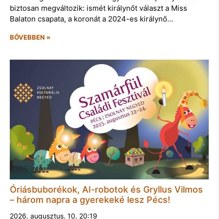
biztosan megváltozik: ismét királynőt választ a Miss
Balaton csapata, a koronát a 2024-es királynő…
BŐVEBBEN »
Óriásbuborékok, AI-robotok és Gryllus Vilmos
– három napra a gyerekeké lesz Pécs!
2026. augusztus. 10. 20:19