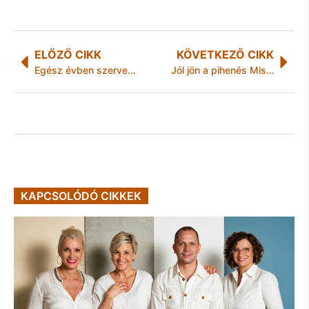
ELŐZŐ CIKK
KÖVETKEZŐ CIKK
Egész évben szervezett utak Csíksomlyóra
Jól jön a pihenés Miskolc előtt
KAPCSOLÓDÓ CIKKEK