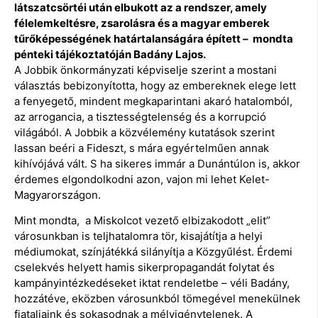
látszatcsörtéi után elbukott az a rendszer, amely
félelemkeltésre, zsarolásra és a magyar emberek
tűrőképességének határtalanságára épített – mondta
pénteki tájékoztatóján Badány Lajos.
A Jobbik önkormányzati képviselje szerint a mostani
választás bebizonyította, hogy az embereknek elege lett
a fenyegető, mindent megkaparintani akaró hatalomból,
az arrogancia, a tisztességtelenség és a korrupció
világából. A Jobbik a közvélemény kutatások szerint
lassan beéri a Fideszt, s mára egyértelműen annak
kihívójává vált. S ha sikeres immár a Dunántúlon is, akkor
érdemes elgondolkodni azon, vajon mi lehet Kelet-
Magyarországon.
Mint mondta, a Miskolcot vezető elbizakodott „elit”
városunkban is teljhatalomra tör, kisajátítja a helyi
médiumokat, színjátékká silányítja a Közgyűlést. Érdemi
cselekvés helyett hamis sikerpropagandát folytat és
kampányintézkedéseket iktat rendeletbe – véli Badány,
hozzátéve, eközben városunkból tömegével menekülnek
fiataljaink és sokasodnak a mélyigénytelenek. A