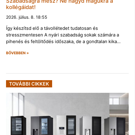
Szabadságra mész? Ne hagyd magukra a
kollégáidat!
2026. július. 8. 18:55
Így készítsd elő a távollétedet tudatosan és
stresszmentesen A nyári szabadság sokak számára a
pihenés és feltöltődés időszaka, de a gondtalan kika…
BŐVEBBEN »
TOVÁBBI CIKKEK