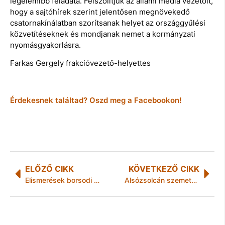
legelemibb feladata. Felszólítjuk az állami média vezetőit,
hogy a sajtóhírek szerint jelentősen megnövekedő
csatornakínálatban szorítsanak helyet az országgyűlési
közvetítéseknek és mondjanak nemet a kormányzati
nyomásgyakorlásra.
Farkas Gergely frakcióvezető-helyettes
Érdekesnek találtad? Oszd meg a Facebookon!
ELŐZŐ CIKK
KÖVETKEZŐ CIKK
Elismerések borsodi rendőröknek
Alsózsolcán szemetelni tilos! Kivéve a gyevi bírót!