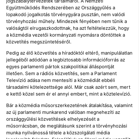
jogszabálytervezetek tartalmáról. A Nemzeti
Együttműködés Rendszerében az Országgyűlés a
lopakodó jogalkotás törvénygyára pusztán, nem valódi
törvényhozási műhely. Mindezek fényében nem tűnik a
valóságtól elrugaszkodottnak, ha azt feltételezzük, hogy
a közmédia vezetői kormányzati nyomásra döntöttek a
közvetítés megszüntetéséről.
Pedig az élő közvetítés a híradóktól eltérő, manipulálatlan
jellegéből adódóan a legbiztosabb információforrás az
egyes parlamenti pártok szakpolitikai álláspontját
illetően. Sem a rádiós közvetítés, sem a Parlament
Televízió adása nem mentesíti a közmédiát ebbéli
társadalmi kötelezettsége alól. Már csak azért sem, mert
e kettő közel sem ér el annyi embert, mint a köztelevízió.
Bár a közmédia műsorszerkezetének átalakítása, valamint
az új parlamenti munkarend valóban megnehezíti az
országgyűlési közvetítések elhelyezését a
műsorrácsban, de meglátásunk szerint a törvényhozási
munka nyilvánossá tétele a közszolgálati média