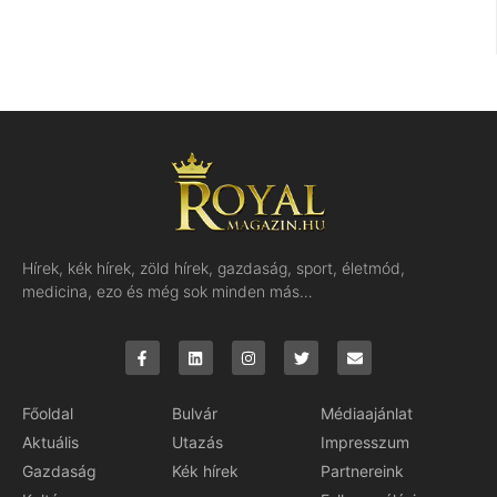
Hírek, kék hírek, zöld hírek, gazdaság, sport, életmód,
medicina, ezo és még sok minden más…
Főoldal
Bulvár
Médiaajánlat
Aktuális
Utazás
Impresszum
Gazdaság
Kék hírek
Partnereink