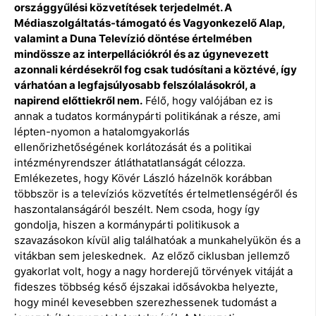
országgyűlési közvetítések terjedelmét. A
Médiaszolgáltatás-támogató és Vagyonkezelő Alap,
valamint a Duna Televízió döntése értelmében
mindössze az interpellációkról és az úgynevezett
azonnali kérdésekről fog csak tudósítani a köztévé, így
várhatóan a legfajsúlyosabb felszólalásokról, a
napirend előttiekről nem.
Félő, hogy valójában ez is
annak a tudatos kormánypárti politikának a része, ami
lépten-nyomon a hatalomgyakorlás
ellenőrizhetőségének korlátozását és a politikai
intézményrendszer átláthatatlanságát célozza.
Emlékezetes, hogy Kövér László házelnök korábban
többször is a televíziós közvetítés értelmetlenségéről és
haszontalanságáról beszélt. Nem csoda, hogy így
gondolja, hiszen a kormánypárti politikusok a
szavazásokon kívül alig találhatóak a munkahelyükön és a
vitákban sem jeleskednek. Az előző ciklusban jellemző
gyakorlat volt, hogy a nagy horderejű törvények vitáját a
fideszes többség késő éjszakai idősávokba helyezte,
hogy minél kevesebben szerezhessenek tudomást a