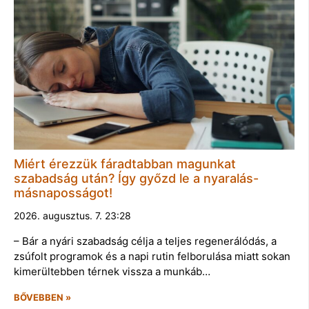
Miért érezzük fáradtabban magunkat
szabadság után? Így győzd le a nyaralás-
másnaposságot!
2026. augusztus. 7. 23:28
– Bár a nyári szabadság célja a teljes regenerálódás, a
zsúfolt programok és a napi rutin felborulása miatt sokan
kimerültebben térnek vissza a munkáb…
BŐVEBBEN »