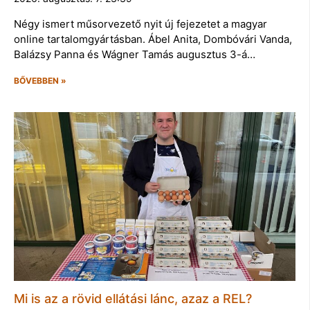
Négy ismert műsorvezető nyit új fejezetet a magyar
online tartalomgyártásban. Ábel Anita, Dombóvári Vanda,
Balázsy Panna és Wágner Tamás augusztus 3-á…
BŐVEBBEN »
Mi is az a rövid ellátási lánc, azaz a REL?