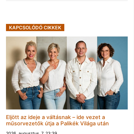
KAPCSOLÓDÓ CIKKEK
Eljött az ideje a váltásnak – ide vezet a
műsorvezetők útja a Palikék Világa után
2026. augusztus. 7. 23:39