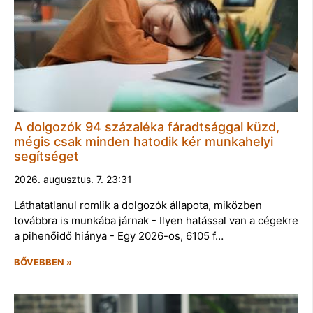
A dolgozók 94 százaléka fáradtsággal küzd,
mégis csak minden hatodik kér munkahelyi
segítséget
2026. augusztus. 7. 23:31
Láthatatlanul romlik a dolgozók állapota, miközben
továbbra is munkába járnak - Ilyen hatással van a cégekre
a pihenőidő hiánya - Egy 2026-os, 6105 f…
BŐVEBBEN »