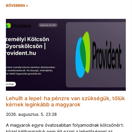
BŐVEBBEN »
Lehullt a lepel: ha pénzre van szükségük, tőlük
kérnek leginkább a magyarok
2026. augusztus. 5. 23:28
A magyarok egyre óvatosabban folyamodnak kölcsönért:
közel kétharmaduk nem élt ezzel a lehetőséggel az