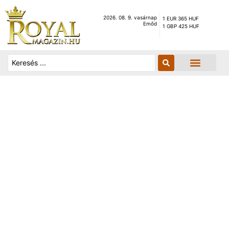
2026. 08. 9. vasárnap
1 EUR 365 HUF
Emőd
1 GBP 425 HUF