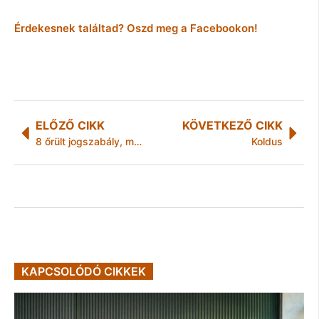
Érdekesnek találtad? Oszd meg a Facebookon!
ELŐZŐ CIKK
KÖVETKEZŐ CIKK
8 őrült jogszabály, melyek miatt bajba kerülhetsz külföldön
Koldus
KAPCSOLÓDÓ CIKKEK