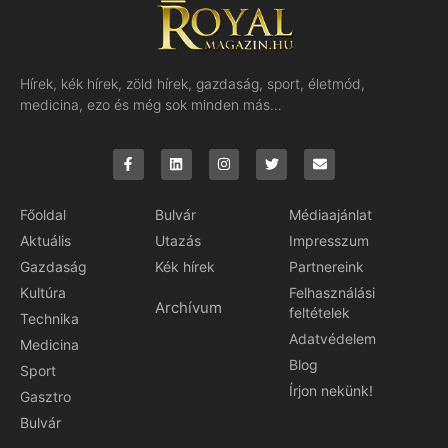
Hírek, kék hírek, zöld hírek, gazdaság, sport, életmód,
medicina, ezo és még sok minden más…
Főoldal
Bulvár
Médiaajánlat
Aktuális
Utazás
Impresszum
Gazdaság
Kék hírek
Partnereink
Kultúra
Felhasználási
Archívum
feltételek
Technika
Adatvédelem
Medicina
Blog
Sport
Írjon nekünk!
Gasztro
Bulvár