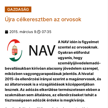
GAZDASÁG
Újra célkeresztben az orvosok
2015. március 9.
07:35
A NAV idén is figyelmet
szentel az orvosoknak.
Gyakran előfordul
ugyanis, hogy
személyijövedelemadó-
bevallásukban kirívóan alacsony jövedelem szerepel,
miközben vagyongyarapodásuk jelentős. A hivatal
2015-ös ellenőrzési irányai szerint a magánorvosok, és
az állatorvosok is a vizsgálódások középpontjában
lesznek. Az adózás elkerülése természetesen ebben a
szakmában sem általános, az ellenőrzéseket tehát a
tisztességesen adózók érdeke is megkívánja.