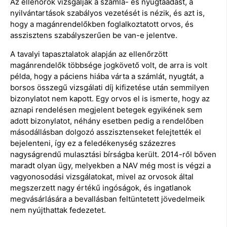
Az ellenőrök vizsgálják a számla- és nyugtaadást, a
nyilvántartások szabályos vezetését is nézik, és azt is,
hogy a magánrendelőkben foglalkoztatott orvos, és
asszisztens szabályszerűen be van-e jelentve.
A tavalyi tapasztalatok alapján az ellenőrzött
magánrendelők többsége jogkövető volt, de arra is volt
példa, hogy a páciens hiába várta a számlát, nyugtát, a
borsos összegű vizsgálati díj kifizetése után semmilyen
bizonylatot nem kapott. Egy orvos el is ismerte, hogy az
aznapi rendelésen megjelent betegek egyikének sem
adott bizonylatot, néhány esetben pedig a rendelőben
másodállásban dolgozó asszisztenseket felejtették el
bejelenteni, így ez a feledékenység százezres
nagyságrendű mulasztási bírságba került. 2014-ről bőven
maradt olyan ügy, melyekben a NAV még most is végzi a
vagyonosodási vizsgálatokat, mivel az orvosok által
megszerzett nagy értékű ingóságok, és ingatlanok
megvásárlására a bevallásban feltüntetett jövedelmeik
nem nyújthattak fedezetet.