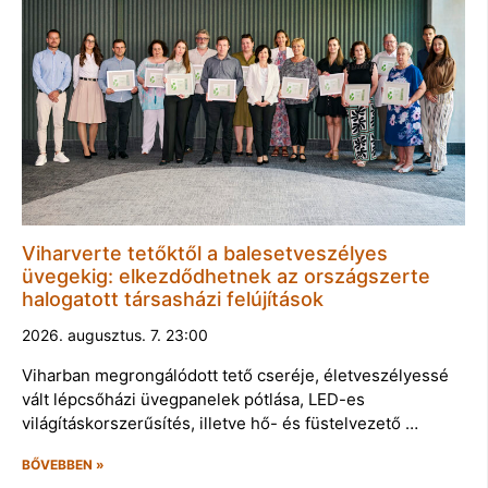
Viharverte tetőktől a balesetveszélyes
üvegekig: elkezdődhetnek az országszerte
halogatott társasházi felújítások
2026. augusztus. 7. 23:00
Viharban megrongálódott tető cseréje, életveszélyessé
vált lépcsőházi üvegpanelek pótlása, LED-es
világításkorszerűsítés, illetve hő- és füstelvezető …
BŐVEBBEN »