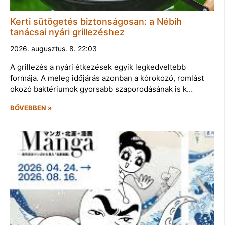
Kerti sütögetés biztonságosan: a Nébih
tanácsai nyári grillezéshez
2026. augusztus. 8. 22:03
A grillezés a nyári étkezések egyik legkedveltebb
formája. A meleg időjárás azonban a kórokozó, romlást
okozó baktériumok gyorsabb szaporodásának is k…
BŐVEBBEN »