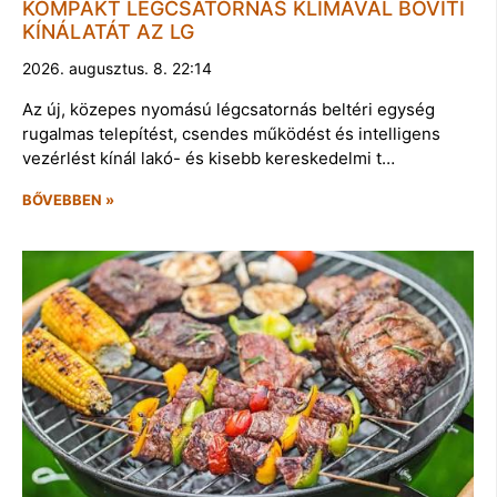
KOMPAKT LÉGCSATORNÁS KLÍMÁVAL BŐVÍTI
KÍNÁLATÁT AZ LG
2026. augusztus. 8. 22:14
Az új, közepes nyomású légcsatornás beltéri egység
rugalmas telepítést, csendes működést és intelligens
vezérlést kínál lakó- és kisebb kereskedelmi t…
BŐVEBBEN »