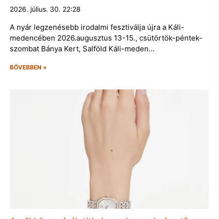
2026. július. 30. 22:28
A nyár legzenésebb irodalmi fesztiválja újra a Káli-
medencében 2026.augusztus 13-15., csütörtök-péntek-
szombat Bánya Kert, Salföld Káli-meden…
BŐVEBBEN »