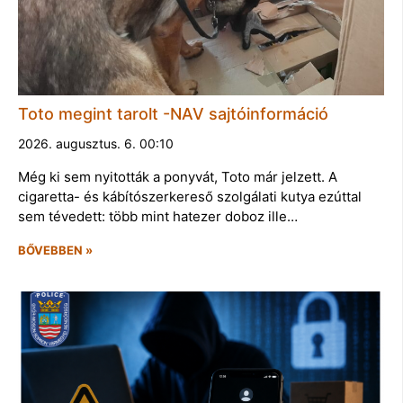
Toto megint tarolt -NAV sajtóinformáció
2026. augusztus. 6. 00:10
Még ki sem nyitották a ponyvát, Toto már jelzett. A
cigaretta- és kábítószerkereső szolgálati kutya ezúttal
sem tévedett: több mint hatezer doboz ille…
BŐVEBBEN »