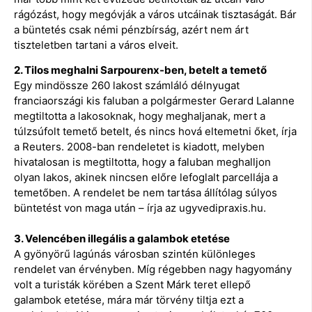
rágózást, hogy megóvják a város utcáinak tisztaságát. Bár
a büntetés csak némi pénzbírság, azért nem árt
tiszteletben tartani a város elveit.
2. Tilos meghalni Sarpourenx-ben, betelt a temető
Egy mindössze 260 lakost számláló délnyugat
franciaországi kis faluban a polgármester Gerard Lalanne
megtiltotta a lakosoknak, hogy meghaljanak, mert a
túlzsúfolt temető betelt, és nincs hová eltemetni őket, írja
a Reuters. 2008-ban rendeletet is kiadott, melyben
hivatalosan is megtiltotta, hogy a faluban meghalljon
olyan lakos, akinek nincsen előre lefoglalt parcellája a
temetőben. A rendelet be nem tartása állítólag súlyos
büntetést von maga után – írja az ugyvedipraxis.hu.
3. Velencében illegális a galambok etetése
A gyönyörű lagúnás városban szintén különleges
rendelet van érvényben. Míg régebben nagy hagyomány
volt a turisták körében a Szent Márk teret ellepő
galambok etetése, mára már törvény tiltja ezt a