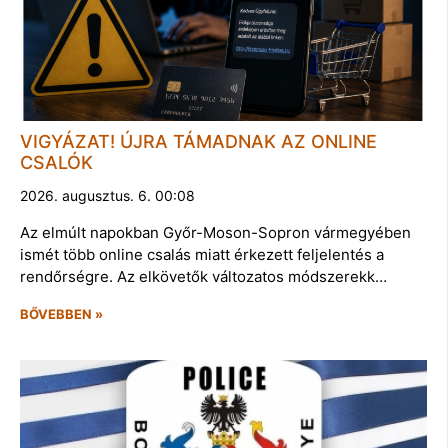
VIGYÁZAT! ÚJRA TÁMADNAK AZ ONLINE
CSALÓK
2026. augusztus. 6. 00:08
Az elmúlt napokban Győr-Moson-Sopron vármegyében
ismét több online csalás miatt érkezett feljelentés a
rendőrségre. Az elkövetők változatos módszerekk…
BŐVEBBEN »