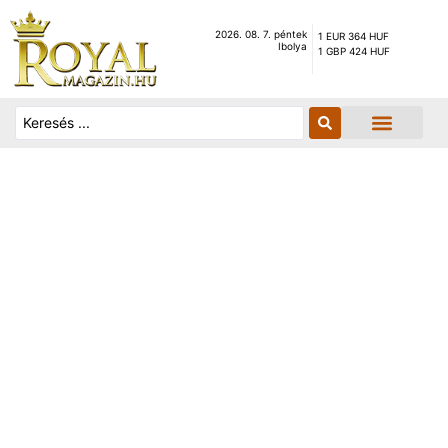
2026. 08. 7. péntek
1 EUR 364 HUF
Ibolya
1 GBP 424 HUF