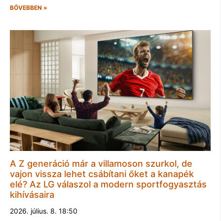
BŐVEBBEN »
A Z generáció már a villamoson szurkol, de
vajon vissza lehet csábítani őket a kanapék
elé? Az LG válaszol a modern sportfogyasztás
kihívásaira
2026. július. 8. 18:50