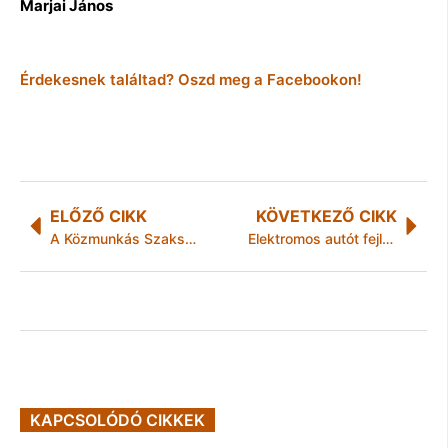
Marjai János
Érdekesnek találtad? Oszd meg a Facebookon!
ELŐZŐ CIKK
KÖVETKEZŐ CIKK
A Közmunkás Szakszervezet tüntetése Miskolcon
Elektromos autót fejleszt az Apple
KAPCSOLÓDÓ CIKKEK