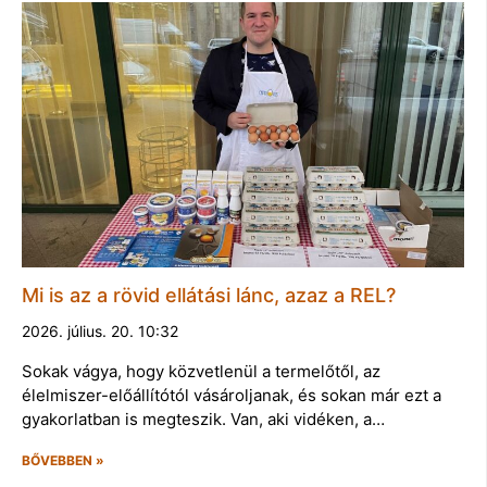
Mi is az a rövid ellátási lánc, azaz a REL?
2026. július. 20. 10:32
Sokak vágya, hogy közvetlenül a termelőtől, az
élelmiszer-előállítótól vásároljanak, és sokan már ezt a
gyakorlatban is megteszik. Van, aki vidéken, a…
BŐVEBBEN »