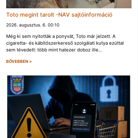
Toto megint tarolt -NAV sajtóinformáció
2026. augusztus. 6. 00:10
Még ki sem nyitották a ponyvát, Toto már jelzett. A
cigaretta- és kábítószerkereső szolgálati kutya ezúttal
sem tévedett: több mint hatezer doboz ille…
BŐVEBBEN »