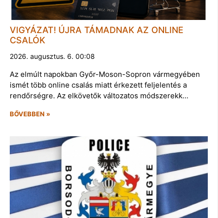
VIGYÁZAT! ÚJRA TÁMADNAK AZ ONLINE
CSALÓK
2026. augusztus. 6. 00:08
Az elmúlt napokban Győr-Moson-Sopron vármegyében
ismét több online csalás miatt érkezett feljelentés a
rendőrségre. Az elkövetők változatos módszerekk…
BŐVEBBEN »