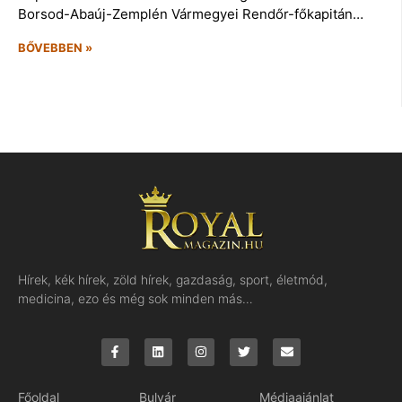
Borsod-Abaúj-Zemplén Vármegyei Rendőr-főkapitán…
BŐVEBBEN »
Hírek, kék hírek, zöld hírek, gazdaság, sport, életmód,
medicina, ezo és még sok minden más…
Főoldal
Bulvár
Médiaajánlat