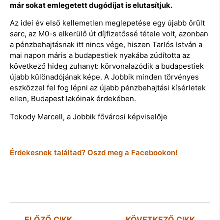
már sokat emlegetett dugódíjat is elutasítjuk.
Az idei év első kellemetlen meglepetése egy újabb őrült
sarc, az M0-s elkerülő út díjfizetőssé tétele volt, azonban
a pénzbehajtásnak itt nincs vége, hiszen Tarlós István a
mai napon máris a budapestiek nyakába zúdította az
következő hideg zuhanyt: körvonalazódik a budapestiek
újabb különadójának képe. A Jobbik minden törvényes
eszközzel fel fog lépni az újabb pénzbehajtási kísérletek
ellen, Budapest lakóinak érdekében.
Tokody Marcell, a Jobbik fővárosi képviselője
Érdekesnek találtad? Oszd meg a Facebookon!
ELŐZŐ CIKK
KÖVETKEZŐ CIKK