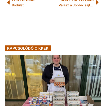
Bódulat
Válasz a Jobbik sajtótájékoztatójára
KAPCSOLÓDÓ CIKKEK