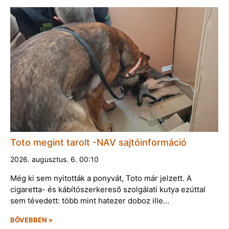
Toto megint tarolt -NAV sajtóinformáció
2026. augusztus. 6. 00:10
Még ki sem nyitották a ponyvát, Toto már jelzett. A
cigaretta- és kábítószerkereső szolgálati kutya ezúttal
sem tévedett: több mint hatezer doboz ille…
BŐVEBBEN »