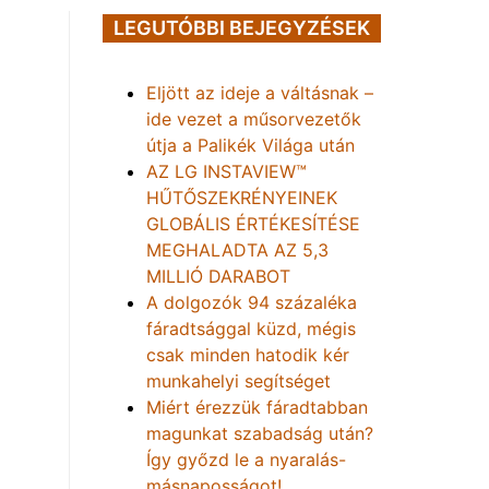
LEGUTÓBBI BEJEGYZÉSEK
Eljött az ideje a váltásnak –
ide vezet a műsorvezetők
útja a Palikék Világa után
AZ LG INSTAVIEW™
HŰTŐSZEKRÉNYEINEK
GLOBÁLIS ÉRTÉKESÍTÉSE
MEGHALADTA AZ 5,3
MILLIÓ DARABOT
A dolgozók 94 százaléka
fáradtsággal küzd, mégis
csak minden hatodik kér
munkahelyi segítséget
Miért érezzük fáradtabban
magunkat szabadság után?
Így győzd le a nyaralás-
másnaposságot!