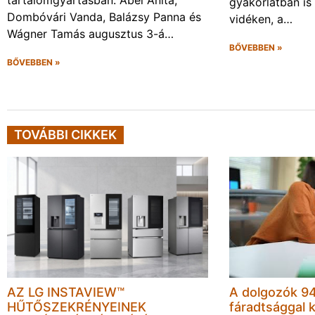
gyakorlatban is
Dombóvári Vanda, Balázsy Panna és
vidéken, a…
Wágner Tamás augusztus 3-á…
BŐVEBBEN »
BŐVEBBEN »
TOVÁBBI CIKKEK
AZ LG INSTAVIEW™
A dolgozók 94
HŰTŐSZEKRÉNYEINEK
fáradtsággal 