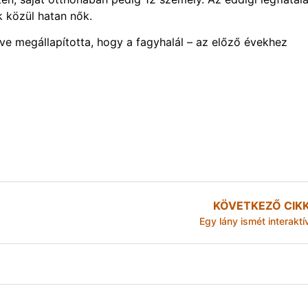
k közül hatan nők.
ve megállapította, hogy a fagyhalál – az előző évekhez
KÖVETKEZŐ CIK
Egy lány ismét interaktí