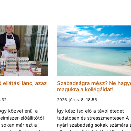
d ellátási lánc, azaz
Szabadságra mész? Ne hagy
magukra a kollégáidat!
0:32
2026. július. 8. 18:55
gy közvetlenül a
Így készítsd elő a távollétedet
lelmiszer-előállítótól
tudatosan és stresszmentesen A
s sokan már ezt a
nyári szabadság sokak számára 