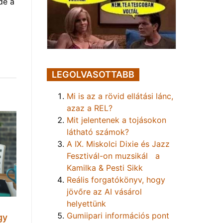
de a
LEGOLVASOTTABB
Mi is az a rövid ellátási lánc,
azaz a REL?
Mit jelentenek a tojásokon
látható számok?
A IX. Miskolci Dixie és Jazz
Fesztivál-on muzsikál a
Kamilka & Pesti Sikk
Reális forgatókönyv, hogy
jövőre az AI vásárol
helyettünk
Gumiipari információs pont
gy