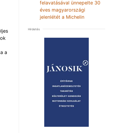
felavatásával ünnepelte 30
éves magyarországi
jelenlétét a Michelin
Hirdetés
ljes
mok
a a