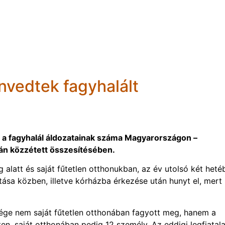
vedtek fagyhalált
a fagyhalál áldozatainak száma Magyarországon –
ján közzétett összesítésében.
latt és saját fűtetlen otthonukban, az év utolsó két heté
tása közben, illetve kórházba érkezése után hunyt el, mert
ége nem saját fűtetlen otthonában fagyott meg, hanem a
ten, saját otthonában pedig 12 személy. Az eddigi legfiatal