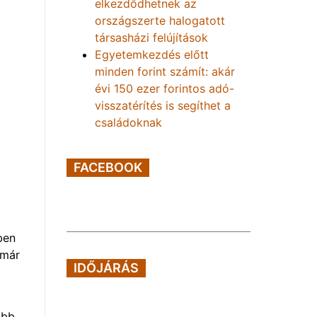
elkezdődhetnek az
országszerte halogatott
társasházi felújítások
Egyetemkezdés előtt
minden forint számít: akár
évi 150 ezer forintos adó-
visszatérítés is segíthet a
családoknak
FACEBOOK
ben
 már
IDŐJÁRÁS
abb