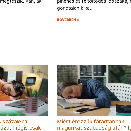
 megteszik. Van, aki
pihenés és feltöltődés időszaka, 
gondtalan kika…
BŐVEBBEN »
 százaléka
Miért érezzük fáradtabban
küzd, mégis csak
magunkat szabadság után? Í