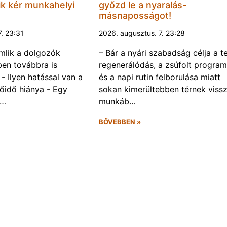
k kér munkahelyi
győzd le a nyaralás-
másnaposságot!
7. 23:31
2026. augusztus. 7. 23:28
omlik a dolgozók
– Bár a nyári szabadság célja a te
ben továbbra is
regenerálódás, a zsúfolt progra
- Ilyen hatással van a
és a napi rutin felborulása miatt
őidő hiánya - Egy
sokan kimerültebben térnek vissz
f…
munkáb…
BŐVEBBEN »