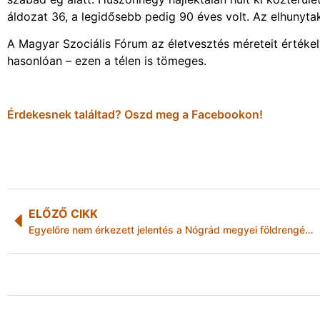
áldozat 36, a legidősebb pedig 90 éves volt. Az elhunyta
A Magyar Szociális Fórum az életvesztés méreteit értékel
hasonlóan – ezen a télen is tömeges.
Érdekesnek találtad? Oszd meg a Facebookon!
ELŐZŐ CIKK
Egyelőre nem érkezett jelentés a Nógrád megyei földrengés miatti károkról