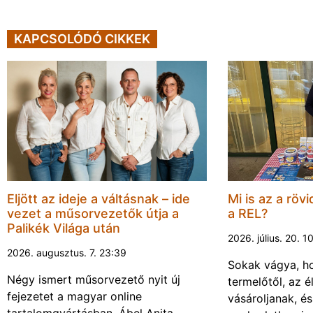
KAPCSOLÓDÓ CIKKEK
Eljött az ideje a váltásnak – ide
Mi is az a rövi
vezet a műsorvezetők útja a
a REL?
Palikék Világa után
2026. július. 20. 1
2026. augusztus. 7. 23:39
Sokak vágya, ho
Négy ismert műsorvezető nyit új
termelőtől, az é
fejezetet a magyar online
vásároljanak, é
tartalomgyártásban. Ábel Anita,