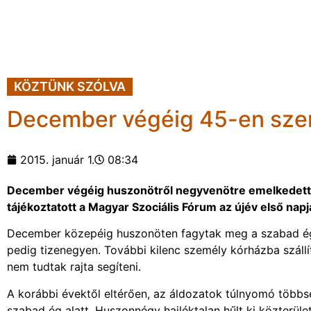
KÖZTÜNK SZÓLVA
December végéig 45-en szen
2015. január 1.
08:34
December végéig huszonötről negyvenötre emelkedett 
tájékoztatott a Magyar Szociális Fórum az újév első nap
December közepéig huszonöten fagytak meg a szabad ég a
pedig tizenegyen. További kilenc személy kórházba szállí
nem tudtak rajta segíteni.
A korábbi évektől eltérően, az áldozatok túlnyomó többs
szabad ég alatt. Huszonnégy hajléktalan hűlt ki közterüle