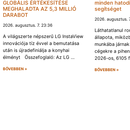
GLOBÁLIS ÉRTÉKESÍTÉSE
minden hatodi
MEGHALADTA AZ 5,3 MILLIÓ
segítséget
DARABOT
2026. augusztus. 
2026. augusztus. 7. 23:36
Láthatatlanul r
A világszerte népszerű LG InstaView
állapota, miköz
innovációja tíz évvel a bemutatása
munkába járnak 
után is újradefiniálja a konyhai
cégekre a pihen
élményt Összefoglaló: Az LG …
2026-os, 6105 
BŐVEBBEN »
BŐVEBBEN »