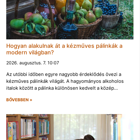
Hogyan alakulnak át a kézműves pálinkák a
modern világban?
2026. augusztus. 7. 10:07
Az utóbbi időben egyre nagyobb érdeklődés övezi a
kézműves pálinkák világát. A hagyományos alkoholos
italok között a pálinka különösen kedvelt a közép…
BŐVEBBEN »