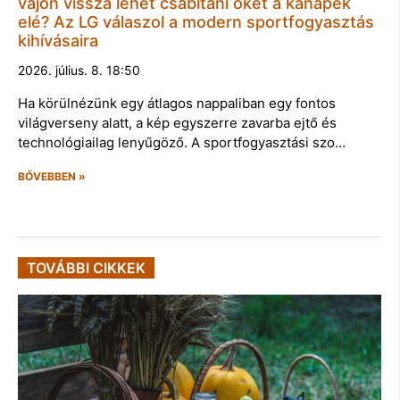
vajon vissza lehet csábítani őket a kanapék
elé? Az LG válaszol a modern sportfogyasztás
kihívásaira
2026. július. 8. 18:50
Ha körülnézünk egy átlagos nappaliban egy fontos
világverseny alatt, a kép egyszerre zavarba ejtő és
technológiailag lenyűgöző. A sportfogyasztási szo…
BŐVEBBEN »
TOVÁBBI CIKKEK