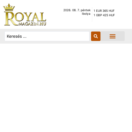
2026. 08. 7. péntek
1 EUR 365 HUF
Ibolya
1 GBP 425 HUF