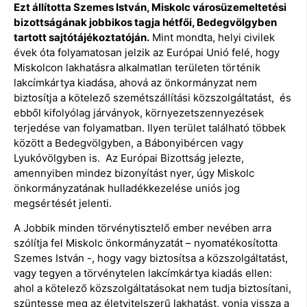
Ezt állította Szemes István, Miskolc városüzemeltetési
bizottságának jobbikos tagja hétfői, Bedegvölgyben
tartott sajtótájékoztatóján.
Mint mondta, helyi civilek
évek óta folyamatosan jelzik az Európai Unió felé, hogy
Miskolcon lakhatásra alkalmatlan területen történik
lakcímkártya kiadása, ahová az önkormányzat nem
biztosítja a kötelező szemétszállítási közszolgáltatást, és
ebből kifolyólag járványok, környezetszennyezések
terjedése van folyamatban. Ilyen terület található többek
között a Bedegvölgyben, a Bábonyibércen vagy
Lyukóvölgyben is. Az Európai Bizottság jelezte,
amennyiben mindez bizonyítást nyer, úgy Miskolc
önkormányzatának hulladékkezelése uniós jog
megsértését jelenti.
A Jobbik minden törvénytisztelő ember nevében arra
szólítja fel Miskolc önkormányzatát – nyomatékosította
Szemes István -, hogy vagy biztosítsa a közszolgáltatást,
vagy tegyen a törvénytelen lakcímkártya kiadás ellen:
ahol a kötelező közszolgáltatásokat nem tudja biztosítani,
szüntesse meg az életvitelszerű lakhatást, vonja vissza a