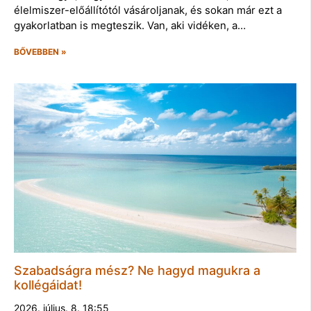
élelmiszer-előállítótól vásároljanak, és sokan már ezt a
gyakorlatban is megteszik. Van, aki vidéken, a…
BŐVEBBEN »
Szabadságra mész? Ne hagyd magukra a
kollégáidat!
2026. július. 8. 18:55