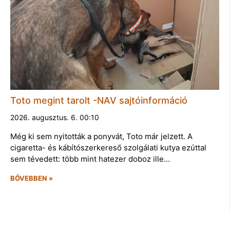
Toto megint tarolt -NAV sajtóinformáció
2026. augusztus. 6. 00:10
Még ki sem nyitották a ponyvát, Toto már jelzett. A
cigaretta- és kábítószerkereső szolgálati kutya ezúttal
sem tévedett: több mint hatezer doboz ille…
BŐVEBBEN »