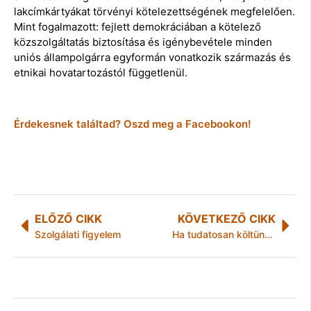
lakcímkártyákat törvényi kötelezettségének megfelelően.
Mint fogalmazott: fejlett demokráciában a kötelező
közszolgáltatás biztosítása és igénybevétele minden
uniós állampolgárra egyformán vonatkozik származás és
etnikai hovatartozástól függetlenül.
Érdekesnek találtad? Oszd meg a Facebookon!
ELŐZŐ CIKK
KÖVETKEZŐ CIKK
Szolgálati figyelem
Ha tudatosan költünk, több marad a pénztárcánkban