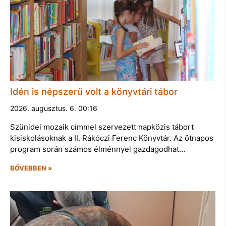
Idén is népszerű volt a könyvtári tábor
2026. augusztus. 6. 00:16
Szünidei mozaik címmel szervezett napközis tábort
kisiskolásoknak a II. Rákóczi Ferenc Könyvtár. Az ötnapos
program során számos élménnyel gazdagodhat…
BŐVEBBEN »