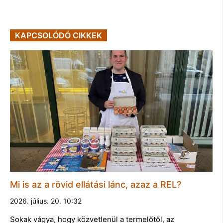
KAPCSOLÓDÓ CIKKEK
Mi is az a rövid ellátási lánc, azaz a REL?
2026. július. 20. 10:32
Sokak vágya, hogy közvetlenül a termelőtől, az