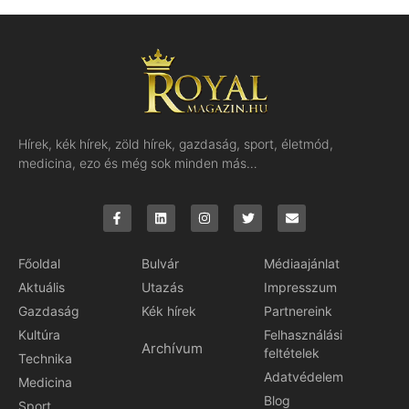
Hírek, kék hírek, zöld hírek, gazdaság, sport, életmód,
medicina, ezo és még sok minden más…
Főoldal
Bulvár
Médiaajánlat
Aktuális
Utazás
Impresszum
Gazdaság
Kék hírek
Partnereink
Kultúra
Felhasználási
Archívum
feltételek
Technika
Adatvédelem
Medicina
Blog
Sport