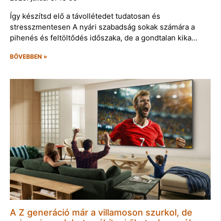
Így készítsd elő a távollétedet tudatosan és
stresszmentesen A nyári szabadság sokak számára a
pihenés és feltöltődés időszaka, de a gondtalan kika…
BŐVEBBEN »
A Z generáció már a villamoson szurkol, de