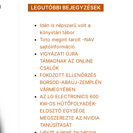
t
LEGUTÓBBI BEJEGYZÉSEK
Idén is népszerű volt a
könyvtári tábor
Toto megint tarolt -NAV
sajtóinformáció
VIGYÁZAT! ÚJRA
TÁMADNAK AZ ONLINE
CSALÓK
FOKOZOTT ELLENŐRZÉS
BORSOD-ABAÚJ-ZEMPLÉN
VÁRMEGYÉBEN
AZ LG ELECTRONICS 600
KW-OS HŰTŐFOLYADÉK-
ELOSZTÓ EGYSÉGE
MEGSZEREZTE AZ NVIDIA
TANÚSÍTÁSÁT
Lehullt a lepel: ha pénzre