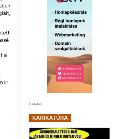
ésben
iáit,
tett
essé
t a
.
gyar
Hirdetés
KARIKATÚRA