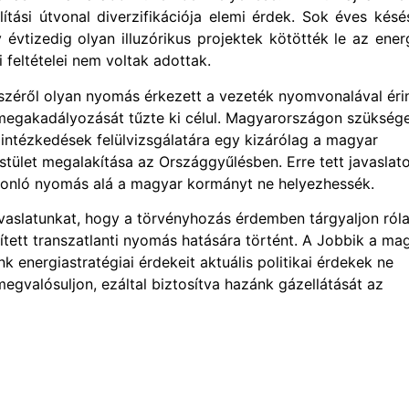
lítási útvonal diverzifikációja elemi érdek. Sok éves kés
évtizedig olyan illuzórikus projektek kötötték le az energ
feltételei nem voltak adottak.
széről olyan nyomás érkezett a vezeték nyomvonalával érin
t megakadályozását tűzte ki célul. Magyarországon szükség
 intézkedések felülvizsgálatára egy kizárólag a magyar
stület megalakítása az Országgyűlésben. Erre tett javaslato
asonló nyomás alá a magyar kormányt ne helyezhessék.
aslatunkat, hogy a törvényhozás érdemben tárgyaljon róla
ített transzatlanti nyomás hatására történt. A Jobbik a ma
 energiastratégiai érdekeit aktuális politikai érdekek ne
megvalósuljon, ezáltal biztosítva hazánk gázellátását az