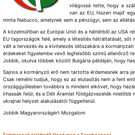
világossá tette, hogy a szál
van az EU, hiszen majd’ egy 
minta Nabucco, amelynek sem a pénzügyi, sem az ellátási 
A közelmúltban az Európai Unió és a háttérből az USA ré
EU tagországok felé, amely a létesítés hátráltatását, ső
vált a tervezés és a kivitelezés időszakára a kormányzati
érdekeket figyelembe vevő legfelsőbb szintű ellenőrző te
Jobbik, okulva többek között Bulgária példáján, hogy h
Sajnos a kormányzó erő nem tartotta érdemesnek arra jav
Csak remélni tudjuk, hogy ez az elutasítás nem a fent eml
országgyűlésben továbbra is mindent elkövet, hogy hazánk
írhassák felül, és a Déli Áramlat földgázvezeték mielőbb 
ukrajnai helyzet alakulásától függetlenül.
Jobbik Magyarországért Mozgalom
Érdekesnek találtad? Oszd meg a Facebookon!