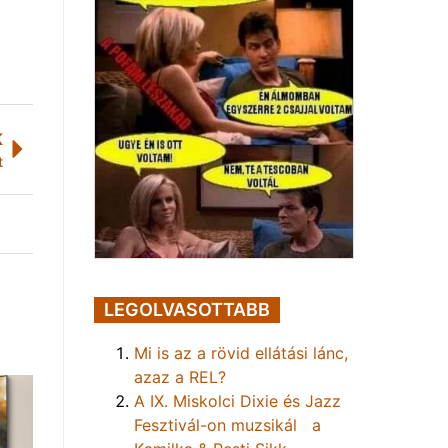
K
t
LEGOLVASOTTABB
Mi is az a rövid ellátási lánc,
azaz a REL?
A IX. Miskolci Dixie és Jazz
Fesztivál-on muzsikál a