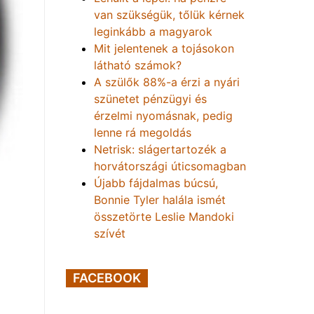
van szükségük, tőlük kérnek
leginkább a magyarok
Mit jelentenek a tojásokon
látható számok?
A szülők 88%-a érzi a nyári
szünetet pénzügyi és
érzelmi nyomásnak, pedig
lenne rá megoldás
Netrisk: slágertartozék a
horvátországi úticsomagban
Újabb fájdalmas búcsú,
Bonnie Tyler halála ismét
összetörte Leslie Mandoki
szívét
FACEBOOK