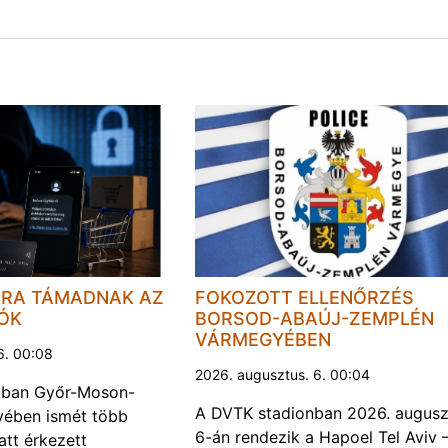
JRA TÁMADNAK AZ
FOKOZOTT ELLENŐRZÉS
LÓK
BORSOD-ABAÚJ-ZEMPLÉN
VÁRMEGYÉBEN
6. 00:08
2026. augusztus. 6. 00:04
kban Győr-Moson-
A DVTK stadionban 2026. augusz
ében ismét több
6-án rendezik a Hapoel Tel Aviv 
att érkezett