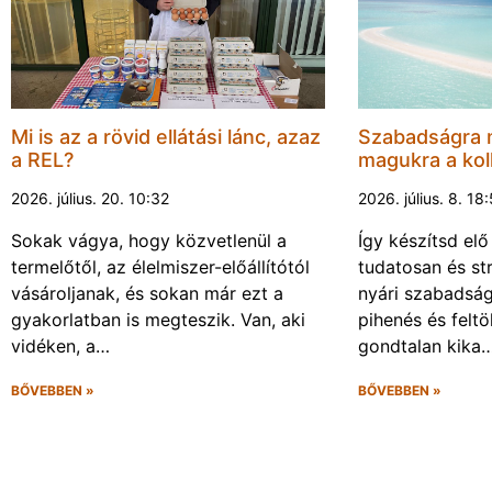
Mi is az a rövid ellátási lánc, azaz
Szabadságra 
a REL?
magukra a kol
2026. július. 20. 10:32
2026. július. 8. 18
Sokak vágya, hogy közvetlenül a
Így készítsd elő
termelőtől, az élelmiszer-előállítótól
tudatosan és s
vásároljanak, és sokan már ezt a
nyári szabadsá
gyakorlatban is megteszik. Van, aki
pihenés és felt
vidéken, a…
gondtalan kika
BŐVEBBEN »
BŐVEBBEN »