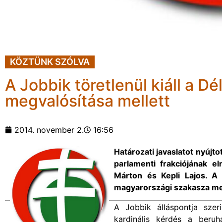
KÖZTÜNK SZÓLVA
A Jobbik töretlenül kiáll a D
megvalósítása mellett
2014. november 2.
16:56
Határozati javaslatot nyújt
parlamenti frakciójának e
Márton és Kepli Lajos. A 
magyarországi szakasza meg
A Jobbik álláspontja szer
kardinális kérdés a beru