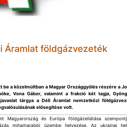
éli Áramlat földgázvezeték
ott be a közelmúltban a Magyar Országgyűlés részére a J
lnöke, Vona Gábor, valamint a frakció két tagja, Gyöng
javaslat tárgya a Déli Áramlat nemzetközi földgázvez
valósulásának elősegítése volt.
int Magyarország és Európa földgázellátása szempontj
házás mihamarabbi üzembe helyezése. Az ukrajnai hel