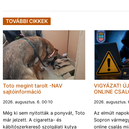
TOVÁBBI CIKKEK
Toto megint tarolt -NAV
VIGYÁZAT! Ú
sajtóinformáció
ONLINE CSA
2026. augusztus. 6. 00:10
2026. augusztus. 
Még ki sem nyitották a ponyvát, Toto
Az elmúlt napo
már jelzett. A cigaretta- és
Sopron vármegy
kábítószerkereső szolgálati kutya
online csalás mi