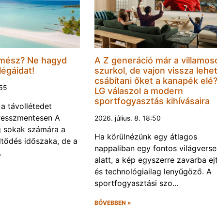
mész? Ne hagyd
A Z generáció már a villamos
légáidat!
szurkol, de vajon vissza lehe
csábítani őket a kanapék elé
:55
LG válaszol a modern
sportfogyasztás kihívásaira
 a távollétedet
tresszmentesen A
2026. július. 8. 18:50
g sokak számára a
Ha körülnézünk egy átlagos
öltődés időszaka, de a
nappaliban egy fontos világvers
…
alatt, a kép egyszerre zavarba ej
és technológiailag lenyűgöző. A
sportfogyasztási szo…
BŐVEBBEN »