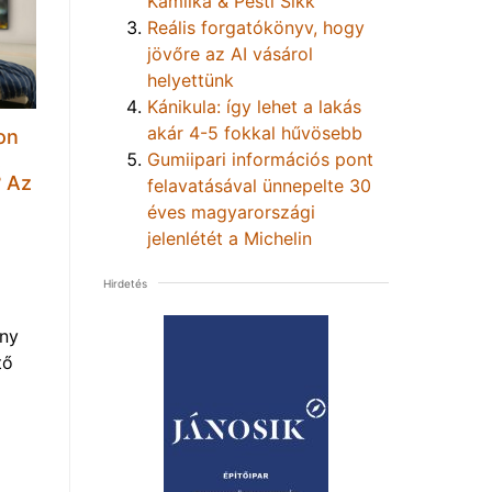
Kamilka & Pesti Sikk
Reális forgatókönyv, hogy
jövőre az AI vásárol
helyettünk
Kánikula: így lehet a lakás
akár 4-5 fokkal hűvösebb
on
Gumiipari információs pont
t
? Az
felavatásával ünnepelte 30
éves magyarországi
jelenlétét a Michelin
Hirdetés
eny
tő