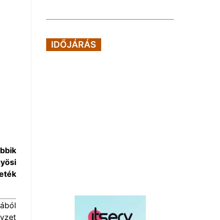
IDŐJÁRÁS
obbik
yösi
eték
ából
yzet