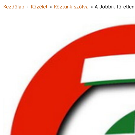
Kezdőlap
»
Közélet
»
Köztünk szólva
»
A Jobbik töretlen