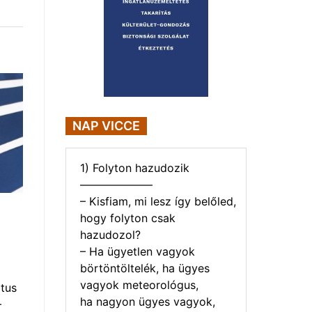
NAP VICCE
1) Folyton hazudozik
——————–
– Kisfiam, mi lesz így belőled,
hogy folyton csak
hazudozol?
– Ha ügyetlen vagyok
börtöntöltelék, ha ügyes
vagyok meteorológus,
tus
ha nagyon ügyes vagyok,
–