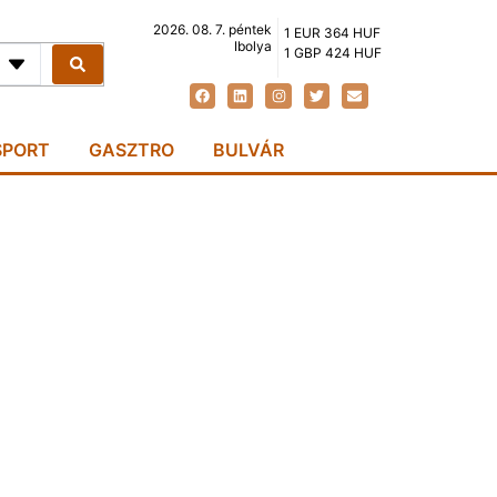
2026. 08. 7. péntek
1 EUR 364 HUF
Ibolya
1 GBP 424 HUF
SPORT
GASZTRO
BULVÁR