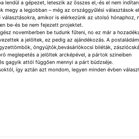
 lendül a gépezet, leteszik az összes el,-és el nem indíta
k megy a legjobban – még az országgyűlési választások el
választásokra, amikor is elérkezünk az utolsó hónaphoz, 
en be-és be nem fejezett projektet.
egész novemberben be tudunk fűteni, no ez már a hozadék
ezettek a jelöltek, ez pedig az ajándékozás. A postaládám
jegyzettömbök, öngyújtók,bevásárlókocsi biléták, zászlócská
ró meglepetés a jelöltek arcképével, a pártok szineiben
s gagyik attól függően mennyi a párt büdzséje.
soktól, így aztán azt mondom, legyen minden évben válas