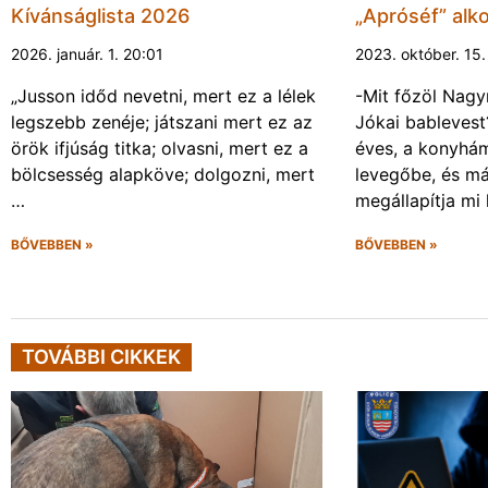
Kívánságlista 2026
„Apróséf” alk
2026. január. 1. 20:01
2023. október. 15
„Jusson időd nevetni, mert ez a lélek
-Mit főzöl Nag
legszebb zenéje; játszani mert ez az
Jókai bablevest
örök ifjúság titka; olvasni, mert ez a
éves, a konyhám
bölcsesség alapköve; dolgozni, mert
levegőbe, és már
…
megállapítja mi
BŐVEBBEN »
BŐVEBBEN »
TOVÁBBI CIKKEK