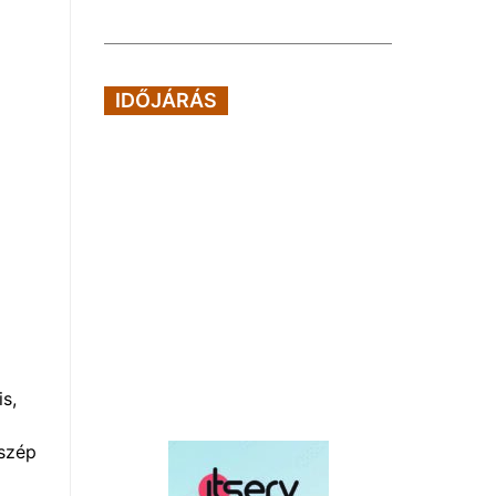
IDŐJÁRÁS
s,
 szép