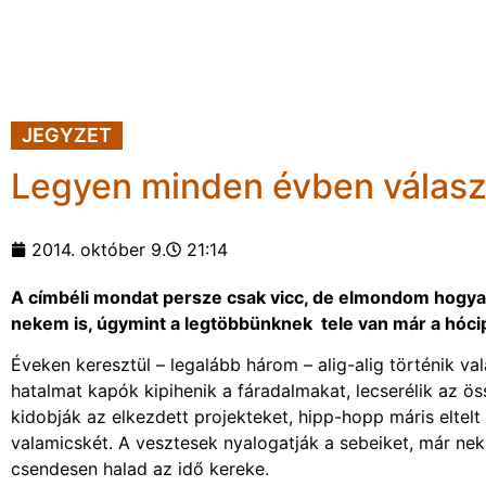
JEGYZET
Legyen minden évben válasz
2014. október 9.
21:14
A címbéli mondat persze csak vicc, de elmondom hogya
nekem is, úgymint a legtöbbünknek tele van már a hóci
Éveken keresztül – legalább három – alig-alig történik v
hatalmat kapók kipihenik a fáradalmakat, lecserélik az ö
kidobják az elkezdett projekteket, hipp-hopp máris eltel
valamicskét. A vesztesek nyalogatják a sebeiket, már nek
csendesen halad az idő kereke.