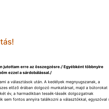
tás!
n jutottam erre az összegzésre./ Egyébként többnyire
pőm ezzel a sárdobálással./
alami a választások után. A kedélyek megnyugszanak, a
sszes előző érában dolgozó munkatársat, majd a bútorokat i
t két év, a harmadikban tessék-lássék dolgozgatnak
ik sem fontos annyira találkozni a választókkal, egyszóval