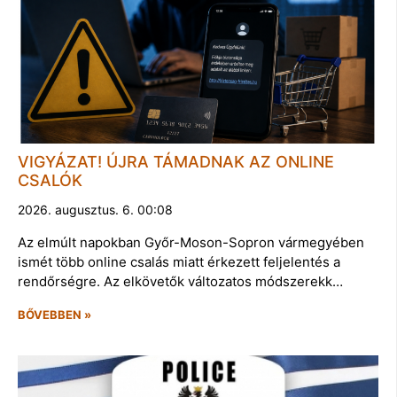
VIGYÁZAT! ÚJRA TÁMADNAK AZ ONLINE
CSALÓK
2026. augusztus. 6. 00:08
Az elmúlt napokban Győr-Moson-Sopron vármegyében
ismét több online csalás miatt érkezett feljelentés a
rendőrségre. Az elkövetők változatos módszerekk…
BŐVEBBEN »