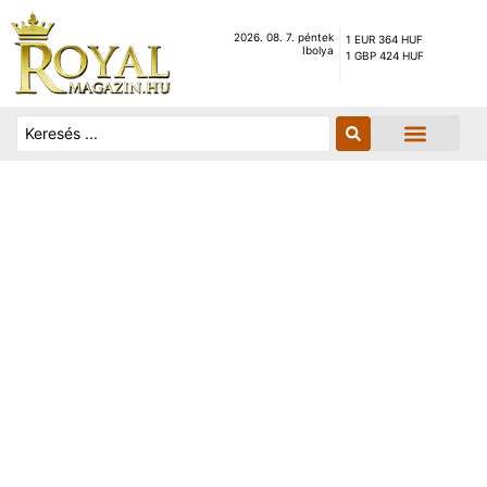
2026. 08. 7. péntek
1 EUR 364 HUF
Ibolya
1 GBP 424 HUF