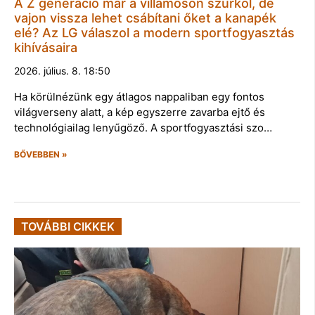
A Z generáció már a villamoson szurkol, de
vajon vissza lehet csábítani őket a kanapék
elé? Az LG válaszol a modern sportfogyasztás
kihívásaira
2026. július. 8. 18:50
Ha körülnézünk egy átlagos nappaliban egy fontos
világverseny alatt, a kép egyszerre zavarba ejtő és
technológiailag lenyűgöző. A sportfogyasztási szo…
BŐVEBBEN »
TOVÁBBI CIKKEK