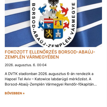
FOKOZOTT ELLENŐRZÉS BORSOD-ABAÚJ-
ZEMPLÉN VÁRMEGYÉBEN
2026. augusztus. 6. 00:04
A DVTK stadionban 2026. augusztus 6-án rendezik a
Hapoel Tel Aviv – Katowice labdarúgó mérkőzést. A
Borsod-Abaúj-Zemplén Vármegyei Rendőr-főkapitán…
BŐVEBBEN »