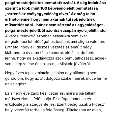
polgármesterjelöltek bemutatkozását. A cég indoklása
szerint a több mint 100 képviselőjelölt bemutatása
„sértené az esélyegyenlőség elvét”. Az még talán
érthető lenne, hogy nem akarnak túl sok jelöltnek
műsoridőt adni – bár ez sem sértené az egyenlőséget -,
polgármesterjelöltből azonban csupán nyolc jelölt indul.
A városi televízió azonban számukra sem akar
megjelenési lehetőséget biztosítani, ami aligha véletlen.
Érthető, hogy a Fideszes vezetés az elmúlt négy
kiábrándító év után fél a kamerák elé állni, de fontos
lenne, hogy ne akadályozza azok bemutatkozását, akinek
van elképzelése és programja Miskolc jövőjéről.
Négy éves tapasztalataim alapján egy pillanatig sem
gondolom, hogy az ott dolgozó szakemberek műve lenne
ez az egész.
Ez a négy éve zajló kézi vezérlés, mára a pártállami
módszereket is felülmúlja. Ez elfogadhatatlan és
erkölcsileg is szégyenteljes. Ezért pedig „csak a Fidesz”
helyi vezetőit terheli a felelősség. Tiltakozom az ellen,