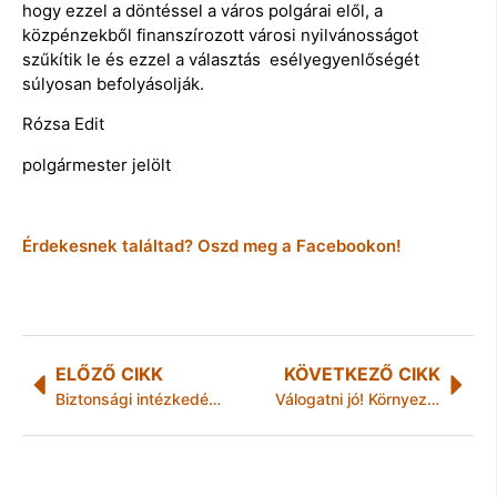
hogy ezzel a döntéssel a város polgárai elől, a
közpénzekből finanszírozott városi nyilvánosságot
szűkítik le és ezzel a választás esélyegyenlőségét
súlyosan befolyásolják.
Rózsa Edit
polgármester jelölt
Érdekesnek találtad? Oszd meg a Facebookon!
ELŐZŐ CIKK
KÖVETKEZŐ CIKK
Biztonsági intézkedés Ózdon
Válogatni jó! Környezetvédelmi vetélkedősorozat középiskolásoknak