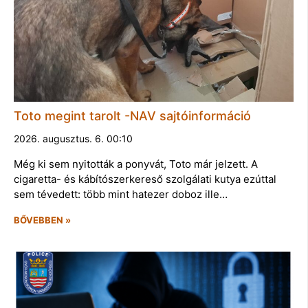
Toto megint tarolt -NAV sajtóinformáció
2026. augusztus. 6. 00:10
Még ki sem nyitották a ponyvát, Toto már jelzett. A
cigaretta- és kábítószerkereső szolgálati kutya ezúttal
sem tévedett: több mint hatezer doboz ille…
BŐVEBBEN »