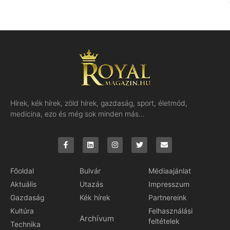
Hírek, kék hírek, zöld hírek, gazdaság, sport, életmód,
medicina, ezo és még sok minden más…
Főoldal
Bulvár
Médiaajánlat
Aktuális
Utazás
Impresszum
Gazdaság
Kék hírek
Partnereink
Kultúra
Felhasználási
Archívum
feltételek
Technika