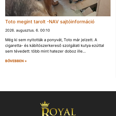
Toto megint tarolt -NAV sajtóinformáció
2026. augusztus. 6. 00:10
Még ki sem nyitották a ponyvát, Toto már jelzett. A
cigaretta- és kábítószerkereső szolgálati kutya ezúttal
sem tévedett: több mint hatezer doboz ille…
BŐVEBBEN »