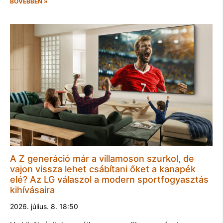
BŐVEBBEN »
A Z generáció már a villamoson szurkol, de
vajon vissza lehet csábítani őket a kanapék
elé? Az LG válaszol a modern sportfogyasztás
kihívásaira
2026. július. 8. 18:50