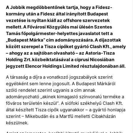
A Jobbik megdöbbentőnek tartja, hogy a Fidesz-
kormány után a Fidesz által irányított Budapest
vezetése is nyíltan kiáll az offshore szervezetek
mellett. A Fővárosi Közgyűlés mai ülésén Szentes
Tamás főpolgármester-helyettes javaslatot tett a
„Budapest Márka” cím adományozására. A díjazottak
között szerepel a Tisza cipőket gyártó Clash Kft., amely
– ahogy az a sajtóban olvasható – az Astoria-Tisza
Holding Zrt. közbeiktatásával a ciprusi Nicosiában
jegyzett Elencor Holdings Limited résztulajdonában áll.
A társaság a díjra a vonatkozó jogszabályok szerint
egyébként sem lenne jogosult. A Budapest Márkáról
szóló rendelet szerint ugyanis a cím annak
adományozható „akinek kimagasló színvonalú terméke a
főváros területén készül”. A siófoki székhelyű Clash Kft.
által készített Tisza cipők ugyanakkor – a gyártó honlapja
szerint – Mikebudán és a Martfű melletti Cibakházán
készülnek.