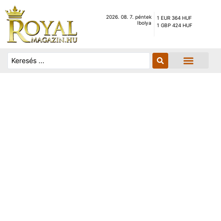
2026. 08. 7. péntek
1 EUR 364 HUF
Ibolya
1 GBP 424 HUF