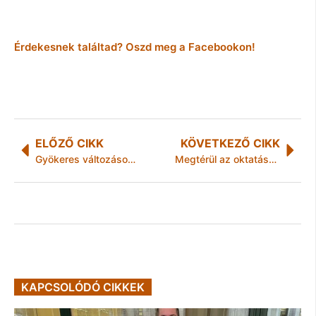
Érdekesnek találtad? Oszd meg a Facebookon!
ELŐZŐ CIKK
KÖVETKEZŐ CIKK
Gyökeres változások éve jön az informatikában
Megtérül az oktatásba fektetett pénz
KAPCSOLÓDÓ CIKKEK