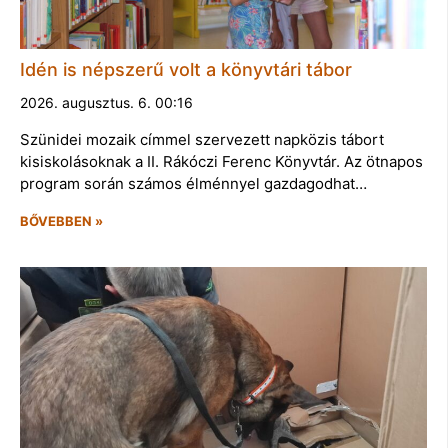
Idén is népszerű volt a könyvtári tábor
2026. augusztus. 6. 00:16
Szünidei mozaik címmel szervezett napközis tábort
kisiskolásoknak a II. Rákóczi Ferenc Könyvtár. Az ötnapos
program során számos élménnyel gazdagodhat…
BŐVEBBEN »