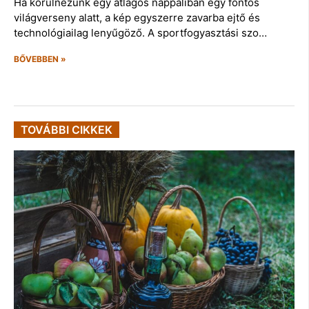
Ha körülnézünk egy átlagos nappaliban egy fontos
világverseny alatt, a kép egyszerre zavarba ejtő és
technológiailag lenyűgöző. A sportfogyasztási szo…
BŐVEBBEN »
TOVÁBBI CIKKEK