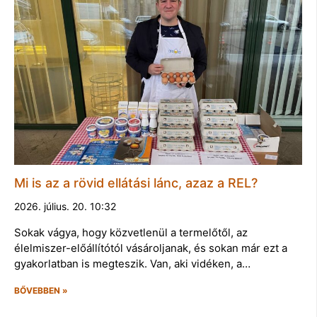
Mi is az a rövid ellátási lánc, azaz a REL?
2026. július. 20. 10:32
Sokak vágya, hogy közvetlenül a termelőtől, az
élelmiszer-előállítótól vásároljanak, és sokan már ezt a
gyakorlatban is megteszik. Van, aki vidéken, a…
BŐVEBBEN »