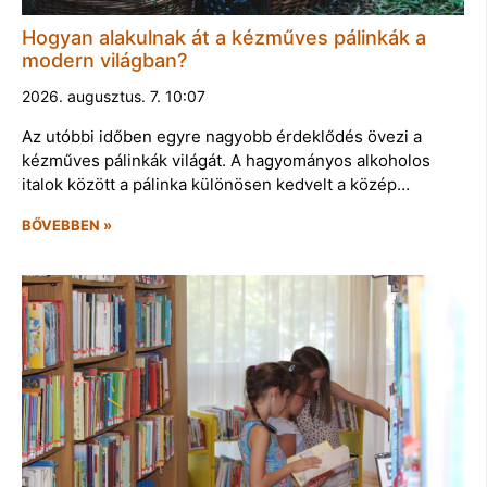
Hogyan alakulnak át a kézműves pálinkák a
modern világban?
2026. augusztus. 7. 10:07
Az utóbbi időben egyre nagyobb érdeklődés övezi a
kézműves pálinkák világát. A hagyományos alkoholos
italok között a pálinka különösen kedvelt a közép…
BŐVEBBEN »