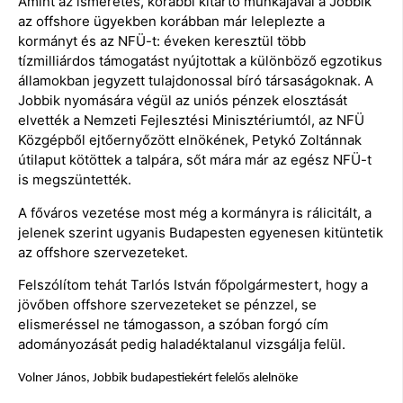
Amint az ismeretes, korábbi kitartó munkájával a Jobbik
az offshore ügyekben korábban már leleplezte a
kormányt és az NFÜ-t: éveken keresztül több
tízmilliárdos támogatást nyújtottak a különböző egzotikus
államokban jegyzett tulajdonossal bíró társaságoknak. A
Jobbik nyomására végül az uniós pénzek elosztását
elvették a Nemzeti Fejlesztési Minisztériumtól, az NFÜ
Közgépből ejtőernyőzött elnökének, Petykó Zoltánnak
útilaput kötöttek a talpára, sőt mára már az egész NFÜ-t
is megszüntették.
A főváros vezetése most még a kormányra is rálicitált, a
jelenek szerint ugyanis Budapesten egyenesen kitüntetik
az offshore szervezeteket.
Felszólítom tehát Tarlós István főpolgármestert, hogy a
jövőben offshore szervezeteket se pénzzel, se
elismeréssel ne támogasson, a szóban forgó cím
adományozását pedig haladéktalanul vizsgálja felül.
Volner János, Jobbik budapestiekért felelős alelnöke