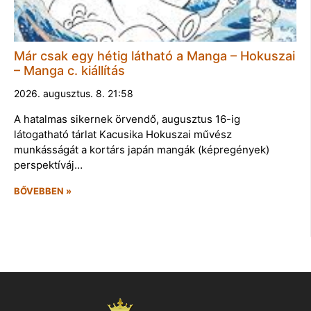
Már csak egy hétig látható a Manga – Hokuszai
– Manga c. kiállítás
2026. augusztus. 8. 21:58
A hatalmas sikernek örvendő, augusztus 16-ig
látogatható tárlat Kacusika Hokuszai művész
munkásságát a kortárs japán mangák (képregények)
perspektíváj…
BŐVEBBEN »