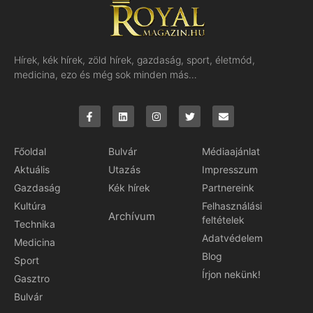
Hírek, kék hírek, zöld hírek, gazdaság, sport, életmód,
medicina, ezo és még sok minden más…
Főoldal
Bulvár
Médiaajánlat
Aktuális
Utazás
Impresszum
Gazdaság
Kék hírek
Partnereink
Kultúra
Felhasználási
Archívum
feltételek
Technika
Adatvédelem
Medicina
Blog
Sport
Írjon nekünk!
Gasztro
Bulvár