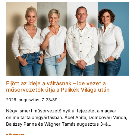
Eljött az ideje a váltásnak – ide vezet a
műsorvezetők útja a Palikék Világa után
2026. augusztus. 7. 23:39
Négy ismert műsorvezető nyit új fejezetet a magyar
online tartalomgyártásban. Ábel Anita, Dombóvári Vanda,
Balázsy Panna és Wágner Tamás augusztus 3-á…