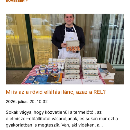
BŐVEBBEN »
Mi is az a rövid ellátási lánc, azaz a REL?
2026. július. 20. 10:32
Sokak vágya, hogy közvetlenül a termelőtől, az
élelmiszer-előállítótól vásároljanak, és sokan már ezt a
gyakorlatban is megteszik. Van, aki vidéken, a…