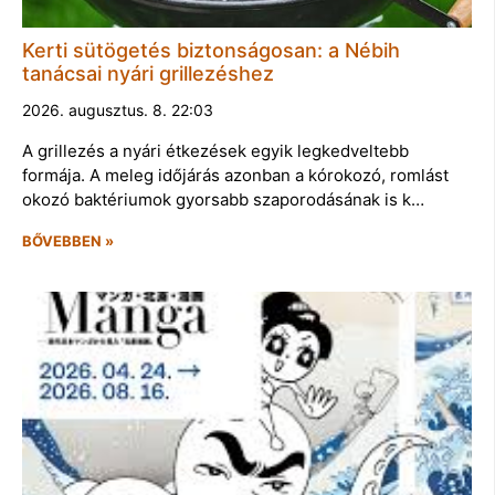
Kerti sütögetés biztonságosan: a Nébih
tanácsai nyári grillezéshez
2026. augusztus. 8. 22:03
A grillezés a nyári étkezések egyik legkedveltebb
formája. A meleg időjárás azonban a kórokozó, romlást
okozó baktériumok gyorsabb szaporodásának is k…
BŐVEBBEN »