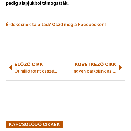
pedig alapjukból támogatták.
Érdekesnek találtad? Oszd meg a Facebookon!
ELŐZŐ CIKK
KÖVETKEZŐ CIKK
Öt millió forint összértékű adománnyal segíti MISKOLC gyermeksportját a Samsung
Ingyen parkolunk az ünnepek alatt Miskolcon
KAPCSOLÓDÓ CIKKEK