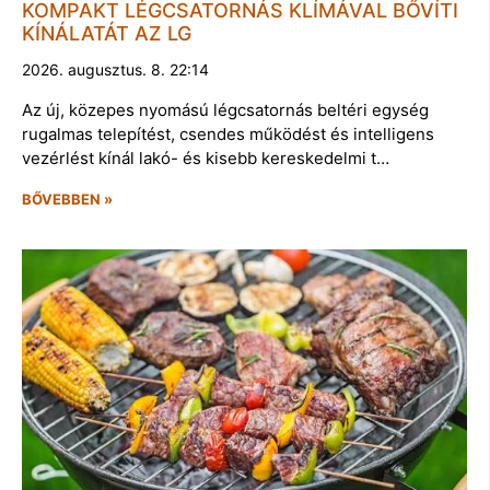
KOMPAKT LÉGCSATORNÁS KLÍMÁVAL BŐVÍTI
KÍNÁLATÁT AZ LG
2026. augusztus. 8. 22:14
Az új, közepes nyomású légcsatornás beltéri egység
rugalmas telepítést, csendes működést és intelligens
vezérlést kínál lakó- és kisebb kereskedelmi t…
BŐVEBBEN »