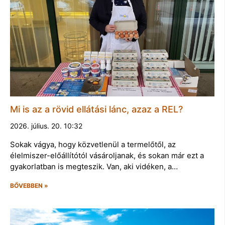
Mi is az a rövid ellátási lánc, azaz a REL?
2026. július. 20. 10:32
Sokak vágya, hogy közvetlenül a termelőtől, az
élelmiszer-előállítótól vásároljanak, és sokan már ezt a
gyakorlatban is megteszik. Van, aki vidéken, a…
BŐVEBBEN »