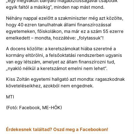
„egy megvakult bányaló magabiztosságával csapódik
egyik faltól a másikig”, minden nap mást mond.
Néhány nappal ezelőtt a szakminiszter még azt közölte,
hogy 40 ezren tanulhatnak állami finanszírozással
egyetemeken, főiskolákon, ma már ez a szám 55 ezerre
emelkedett – mondta, hozzátéve: „folytassuk”!
A docens közölte: a keretszámokat hiába szeretné a
kormány eltörölni, a felsőoktatási rendszerben ugyanis
van egy létszám, amelyet az állam finanszírozni tud,
„nyakló nélkül a keretszámot emelni nem lehet”.
Kiss Zoltán egyetemi hallgató azt mondta: ragaszkodnak
követeléseikhez, azokból nem engednek.
MTI
(Fotó: Facebook, ME-HÖK)
Érdekesnek találtad? Oszd meg a Facebookon!