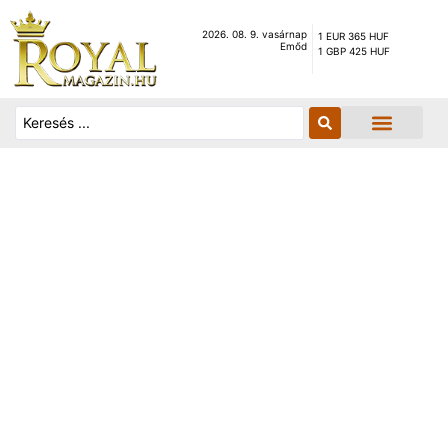
2026. 08. 9. vasárnap
1 EUR 365 HUF
Emőd
1 GBP 425 HUF