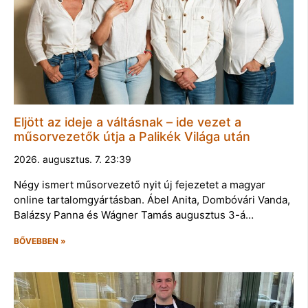
Eljött az ideje a váltásnak – ide vezet a
műsorvezetők útja a Palikék Világa után
2026. augusztus. 7. 23:39
Négy ismert műsorvezető nyit új fejezetet a magyar
online tartalomgyártásban. Ábel Anita, Dombóvári Vanda,
Balázsy Panna és Wágner Tamás augusztus 3-á…
BŐVEBBEN »