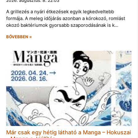
2026. augusztus. 8. 22:03
A grillezés a nyári étkezések egyik legkedveltebb
formája. A meleg időjárás azonban a kórokozó, romlást
okozó baktériumok gyorsabb szaporodásának is k…
BŐVEBBEN »
Már csak egy hétig látható a Manga – Hokuszai