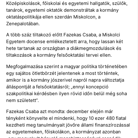
Középiskolások, főiskolai és egyetemi hallgatók, szülők,
tanárok, egyetemi oktatók demonstráltak a kormány
oktatáspolitikája ellen szerdán Miskolcon, a
Zenepalotában.
A több száz tiltakozó előtt Fazekas Csaba, a Miskolci
Egyetem docense emlékeztetett arra, hogy lassan két
hete tartanak az országban a diákmegmozdulások és
tiltakozások a kormány felsőoktatási tervei ellen.
Megfogalmazása szerint a magyar politika történetében
egy sajátos ötletbörzét jelentenek a most történtek,
amikor is a kormány jószerivel napról napra változtatja
álláspontját a felsőoktatásról; „ennyi koncepció
szakpolitikai kérdésben ilyen rövid időn belül még soha
nem született”.
Fazekas Csaba azt mondta: december elején már
tényként könyvelte el mindenki, hogy 10 ezer 480 fiatal
kezdheti meg tanulmányait jövőre állami finanszírozással
az egyetemeken, főiskolákon, a kormányzat azonban