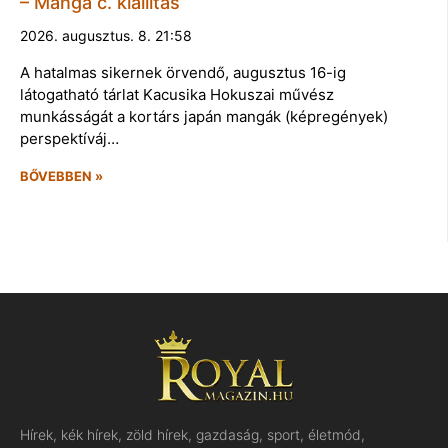
– Manga c. kiállítás
2026. augusztus. 8. 21:58
A hatalmas sikernek örvendő, augusztus 16-ig
látogatható tárlat Kacusika Hokuszai művész
munkásságát a kortárs japán mangák (képregények)
perspektíváj…
BŐVEBBEN »
Hírek, kék hírek, zöld hírek, gazdaság, sport, életmód,