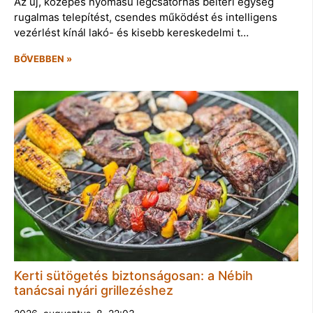
Az új, közepes nyomású légcsatornás beltéri egység
rugalmas telepítést, csendes működést és intelligens
vezérlést kínál lakó- és kisebb kereskedelmi t…
BŐVEBBEN »
Kerti sütögetés biztonságosan: a Nébih
tanácsai nyári grillezéshez