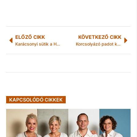
ELŐZŐ CIKK
KÖVETKEZŐ CIKK
Karácsonyi sütik a Hungary Carddal
Korcsolyázó padot kap a jégkorong-utánpótlás
KAPCSOLÓDÓ CIKKEK