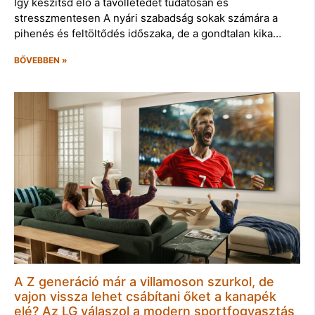
Így készítsd elő a távollétedet tudatosan és
stresszmentesen A nyári szabadság sokak számára a
pihenés és feltöltődés időszaka, de a gondtalan kika…
BŐVEBBEN »
A Z generáció már a villamoson szurkol, de
vajon vissza lehet csábítani őket a kanapék
elé? Az LG válaszol a modern sportfogyasztás