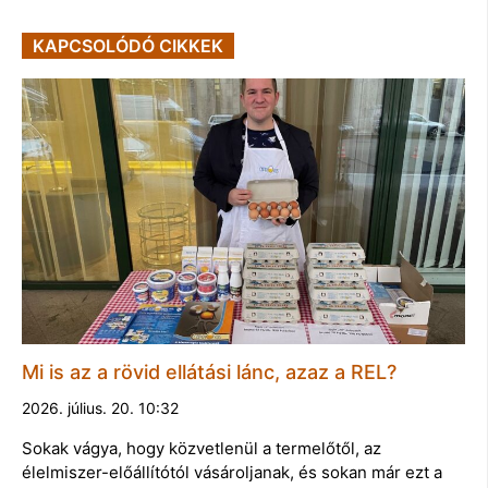
KAPCSOLÓDÓ CIKKEK
Mi is az a rövid ellátási lánc, azaz a REL?
2026. július. 20. 10:32
Sokak vágya, hogy közvetlenül a termelőtől, az
élelmiszer-előállítótól vásároljanak, és sokan már ezt a