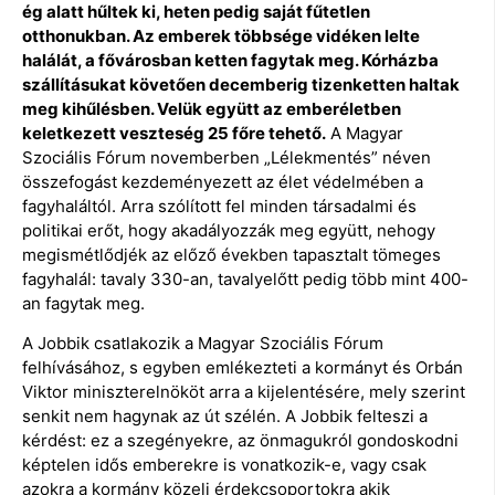
ég alatt hűltek ki, heten pedig saját fűtetlen
otthonukban. Az emberek többsége vidéken lelte
halálát, a fővárosban ketten fagytak meg. Kórházba
szállításukat követően decemberig tizenketten haltak
meg kihűlésben. Velük együtt az emberéletben
keletkezett veszteség 25 főre tehető.
A Magyar
Szociális Fórum novemberben „Lélekmentés” néven
összefogást kezdeményezett az élet védelmében a
fagyhaláltól. Arra szólított fel minden társadalmi és
politikai erőt, hogy akadályozzák meg együtt, nehogy
megismétlődjék az előző években tapasztalt tömeges
fagyhalál: tavaly 330-an, tavalyelőtt pedig több mint 400-
an fagytak meg.
A Jobbik csatlakozik a Magyar Szociális Fórum
felhívásához, s egyben emlékezteti a kormányt és Orbán
Viktor miniszterelnököt arra a kijelentésére, mely szerint
senkit nem hagynak az út szélén. A Jobbik felteszi a
kérdést: ez a szegényekre, az önmagukról gondoskodni
képtelen idős emberekre is vonatkozik-e, vagy csak
azokra a kormány közeli érdekcsoportokra akik