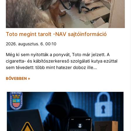
Toto megint tarolt -NAV sajtóinformáció
2026. augusztus. 6. 00:10
Még ki sem nyitották a ponyvát, Toto már jelzett. A
cigaretta- és kábítószerkereső szolgálati kutya ezúttal
sem tévedett: több mint hatezer doboz ille…
BŐVEBBEN »