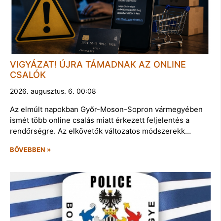
VIGYÁZAT! ÚJRA TÁMADNAK AZ ONLINE
CSALÓK
2026. augusztus. 6. 00:08
Az elmúlt napokban Győr-Moson-Sopron vármegyében
ismét több online csalás miatt érkezett feljelentés a
rendőrségre. Az elkövetők változatos módszerekk…
BŐVEBBEN »