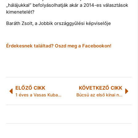
„hálájukkal” befolyásolhatják akár a 2014-es választások
kimenetelét?
Baráth Zsolt, a Jobbik országgyűlési képviselője
Érdekesnek találtad? Oszd meg a Facebookon!
ELŐZŐ CIKK
KÖVETKEZŐ CIKK
1 éves a Vasas Kubala Akadémia
Búcsú az első kínai nyelvtanártól