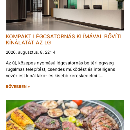
KOMPAKT LÉGCSATORNÁS KLÍMÁVAL BŐVÍTI
KÍNÁLATÁT AZ LG
2026. augusztus. 8. 22:14
Az új, közepes nyomású légcsatornás beltéri egység
rugalmas telepítést, csendes működést és intelligens
vezérlést kínál lakó- és kisebb kereskedelmi t…
BŐVEBBEN »