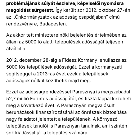
problémájának súlyát észlelve, képviselői nyomásra
megoldást sürgetett.
Így került sor 2012. október 27-én
az ,,Önkormányzatok az adósság csapdájában” című
rendezvényre, Budapesten.
Az akkor tett miniszterelnöki bejelentés értelmében az
állam az 5000 fő alatti települések adósságát teljesen
átvállalja.
2012. december 28-áig a Fidesz Kormány lenullázza az
5000 fős települések adósságát. Ezzel a kormányzati
segítséggel a 2013-as évet ezek a települések
adósságok nélkül kezdhetik majd meg.
Ezzel az adósságrendezéssel Parasznya is megszabadul
52,7 millió Forintos adósságától, és tiszta lappal kezdheti
meg a következő évet. A Parasznyán megvalósult
beruházások finanszírozásánál az önrészek biztosítása
nagy feladatot jelentett a településnek. A környező
települések tanulói is Parasznyán tanulnak, ami szintén
sok kiadással jár a település számára.