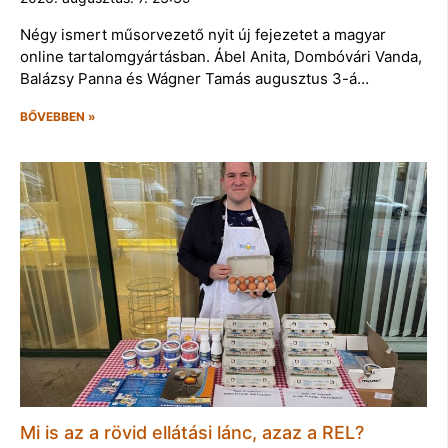
Négy ismert műsorvezető nyit új fejezetet a magyar
online tartalomgyártásban. Ábel Anita, Dombóvári Vanda,
Balázsy Panna és Wágner Tamás augusztus 3-á…
BŐVEBBEN »
Mi is az a rövid ellátási lánc, azaz a REL?