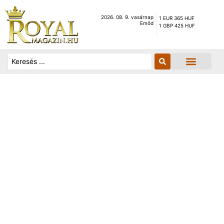
2026. 08. 9. vasárnap
1 EUR 365 HUF
Emőd
1 GBP 425 HUF