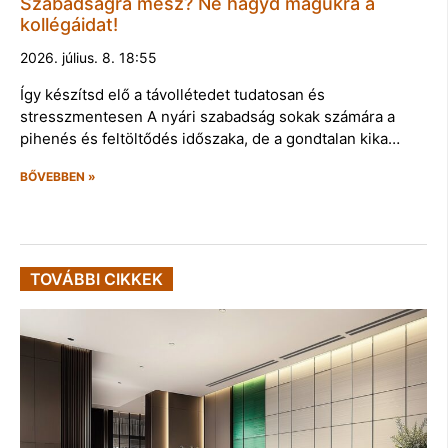
Szabadságra mész? Ne hagyd magukra a
kollégáidat!
2026. július. 8. 18:55
Így készítsd elő a távollétedet tudatosan és
stresszmentesen A nyári szabadság sokak számára a
pihenés és feltöltődés időszaka, de a gondtalan kika…
BŐVEBBEN »
TOVÁBBI CIKKEK