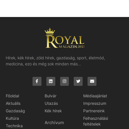
Hírek, kék hírek, zöld hírek, gazdaság, sport, életmód,
medicina, ezo és még sok minden más…
Főoldal
Bulvár
Médiaajánlat
Aktuális
Utazás
Impresszum
Gazdaság
Kék hírek
Partnereink
Kultúra
Felhasználási
Archívum
feltételek
Technika