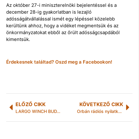
Az október 27-i miniszterelnöki bejelentéssel és a
december 28-ig gyakorlatban is lezajló
adósságátvállalással ismét egy lépéssel közelebb
kerültünk ahhoz, hogy a vidéket megmentsük és az
önkormányzatokat ebből az őrült adósságcsapdából
kimentsük.
Érdekesnek találtad? Oszd meg a Facebookon!
ELŐZŐ CIKK
KÖVETKEZŐ CIKK
LARGO WINCH BUDAPESTRE LÁTOGAT
Orbán rádiós nyilatkozata szöges ellentétben áll a magyar valósággal