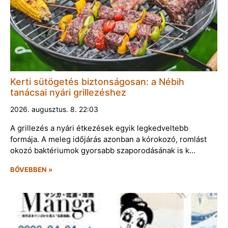
Kerti sütögetés biztonságosan: a Nébih
tanácsai nyári grillezéshez
2026. augusztus. 8. 22:03
A grillezés a nyári étkezések egyik legkedveltebb
formája. A meleg időjárás azonban a kórokozó, romlást
okozó baktériumok gyorsabb szaporodásának is k…
BŐVEBBEN »