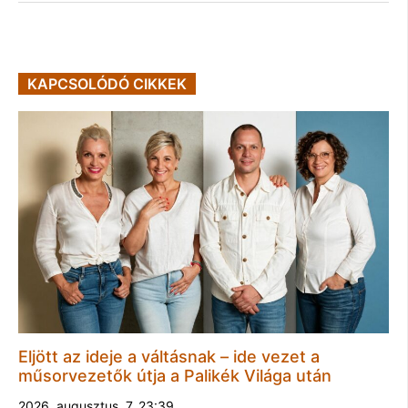
KAPCSOLÓDÓ CIKKEK
Eljött az ideje a váltásnak – ide vezet a
műsorvezetők útja a Palikék Világa után
2026. augusztus. 7. 23:39