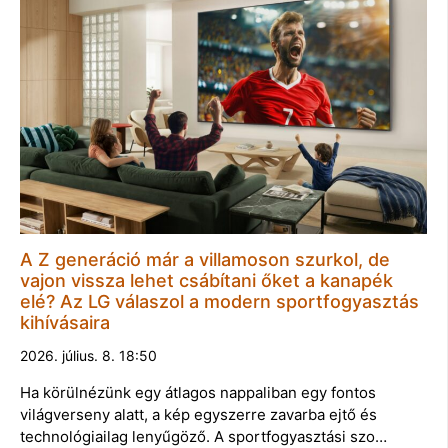
A Z generáció már a villamoson szurkol, de
vajon vissza lehet csábítani őket a kanapék
elé? Az LG válaszol a modern sportfogyasztás
kihívásaira
2026. július. 8. 18:50
Ha körülnézünk egy átlagos nappaliban egy fontos
világverseny alatt, a kép egyszerre zavarba ejtő és
technológiailag lenyűgöző. A sportfogyasztási szo…