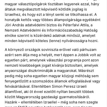
magyar választópolgárok tisztában legyenek azzal, hány
általuk megválasztott képviselő kötődik jogilag is
Izraelhez, és hogy ezt a tényt senki se titkolhassa el. A
honatyák kettős vagy többes állampolgársága egyébként
Jóri András adatvédelmi biztos és Péterfalvi Attila, a
Nemzeti Adatvédelmi és Információszabadság Hatóság
elnöke szerint is közérdekű adatnak minősül, amelyet
minden képviselő köteles (lenne) nyilvánosságra hozni.
A környező országok soviniszta erőivel való párhuzam
azért sem állja meg a helyét, mert éppen a Jobbik volt az
egyetlen párt, amelynek választási programja pont azon
nemzeti kisebbségek jogait kívánja biztosítani, amelyek
anyaországai diszkriminálják a magyarokat. Másrészt
pedig még soha egyetlen magyar közjogi méltóság sem
fenyegetőzött a szomszédos államok elfoglalásával vagy
felvásárlásával. Ellentétben Simon Peresz izraeli
államfővel, aki öt évvel ezelőtt nyíltan beszélt többek
között Magyarország gazdasági gyarmatosításáról.
Hazánk – ellentétében Izraellel – még soha nem szegte