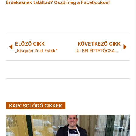
Érdekesnek találtad? Oszd meg a Facebookon!
ELŐZŐ CIKK
KÖVETKEZŐ CIKK
„Kisgyőri Zöld Esték”
ÚJ BELÉPTETŐCSARNOK, VADREGÉNYES VÍZI TANÖSVÉNY ÉS TEKNŐSBÉKAHÁZ A HEGY’EN
KAPCSOLÓDÓ CIKKEK