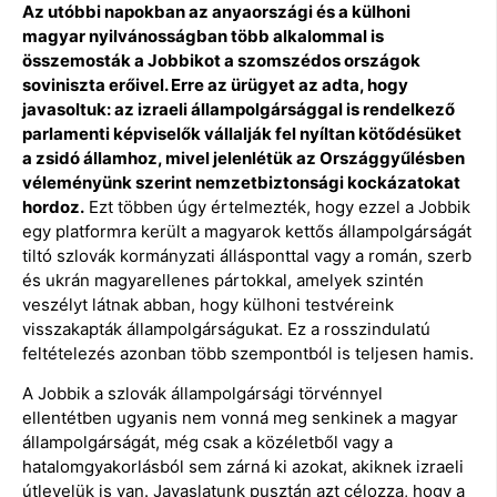
Az utóbbi napokban az anyaországi és a külhoni
magyar nyilvánosságban több alkalommal is
összemosták a Jobbikot a szomszédos országok
soviniszta erőivel. Erre az ürügyet az adta, hogy
javasoltuk: az izraeli állampolgársággal is rendelkező
parlamenti képviselők vállalják fel nyíltan kötődésüket
a zsidó államhoz, mivel jelenlétük az Országgyűlésben
véleményünk szerint nemzetbiztonsági kockázatokat
hordoz.
Ezt többen úgy értelmezték, hogy ezzel a Jobbik
egy platformra került a magyarok kettős állampolgárságát
tiltó szlovák kormányzati állásponttal vagy a román, szerb
és ukrán magyarellenes pártokkal, amelyek szintén
veszélyt látnak abban, hogy külhoni testvéreink
visszakapták állampolgárságukat. Ez a rosszindulatú
feltételezés azonban több szempontból is teljesen hamis.
A Jobbik a szlovák állampolgársági törvénnyel
ellentétben ugyanis nem vonná meg senkinek a magyar
állampolgárságát, még csak a közéletből vagy a
hatalomgyakorlásból sem zárná ki azokat, akiknek izraeli
útlevelük is van. Javaslatunk pusztán azt célozza, hogy a