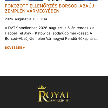
FOKOZOTT ELLENŐRZÉS BORSOD-ABAÚJ-
ZEMPLÉN VÁRMEGYÉBEN
2026. augusztus. 6. 00:04
A DVTK stadionban 2026. augusztus 6-án rendezik a
Hapoel Tel Aviv – Katowice labdarúgó mérkőzést. A
Borsod-Abaúj-Zemplén Vármegyei Rendőr-főkapitán…
BŐVEBBEN »