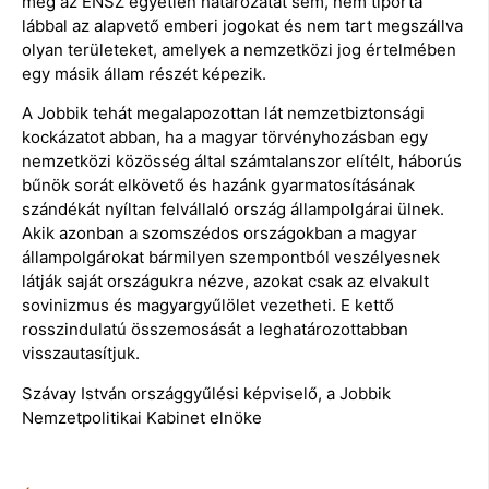
meg az ENSZ egyetlen határozatát sem, nem tiporta
lábbal az alapvető emberi jogokat és nem tart megszállva
olyan területeket, amelyek a nemzetközi jog értelmében
egy másik állam részét képezik.
A Jobbik tehát megalapozottan lát nemzetbiztonsági
kockázatot abban, ha a magyar törvényhozásban egy
nemzetközi közösség által számtalanszor elítélt, háborús
bűnök sorát elkövető és hazánk gyarmatosításának
szándékát nyíltan felvállaló ország állampolgárai ülnek.
Akik azonban a szomszédos országokban a magyar
állampolgárokat bármilyen szempontból veszélyesnek
látják saját országukra nézve, azokat csak az elvakult
sovinizmus és magyargyűlölet vezetheti. E kettő
rosszindulatú összemosását a leghatározottabban
visszautasítjuk.
Szávay István országgyűlési képviselő, a Jobbik
Nemzetpolitikai Kabinet elnöke