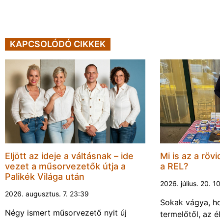
KAPCSOLÓDÓ CIKKEK
Eljött az ideje a váltásnak – ide
Mi is az a rövi
vezet a műsorvezetők útja a
a REL?
Palikék Világa után
2026. július. 20. 1
2026. augusztus. 7. 23:39
Sokak vágya, ho
Négy ismert műsorvezető nyit új
termelőtől, az é