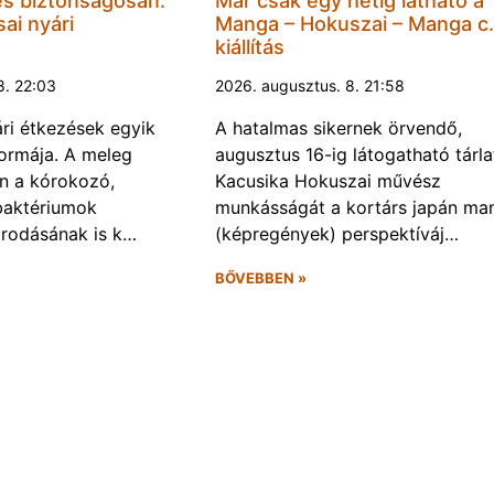
és biztonságosan:
Már csak egy hétig látható a
ai nyári
Manga – Hokuszai – Manga c.
kiállítás
8. 22:03
2026. augusztus. 8. 21:58
ári étkezések egyik
A hatalmas sikernek örvendő,
ormája. A meleg
augusztus 16-ig látogatható tárla
n a kórokozó,
Kacusika Hokuszai művész
baktériumok
munkásságát a kortárs japán ma
rodásának is k…
(képregények) perspektíváj…
BŐVEBBEN »