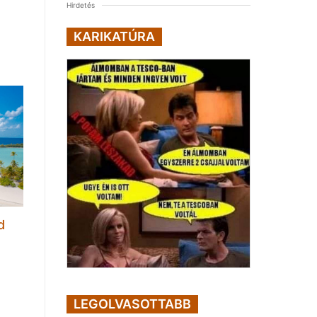
Hirdetés
KARIKATÚRA
d
LEGOLVASOTTABB