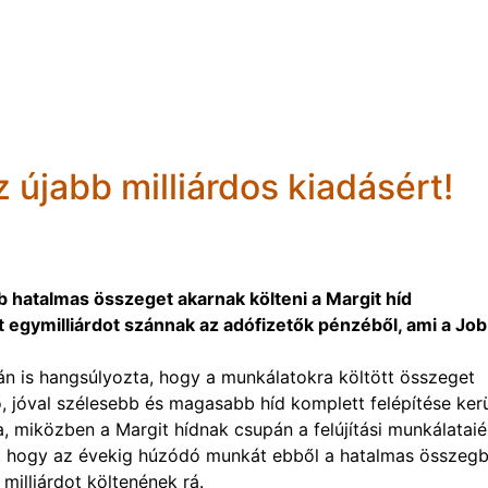
 újabb milliárdos kiadásért!
bb hatalmas összeget akarnak költeni a Margit híd
ost egymilliárdot szánnak az adófizetők pénzéből, ami a Job
rán is hangsúlyozta, hogy a munkálatokra költött összeget
ő, jóval szélesebb és magasabb híd komplett felépítése kerü
, miközben a Margit hídnak csupán a felújítási munkálataié
ító, hogy az évekig húzódó munkát ebből a hatalmas összegb
milliárdot költenének rá.