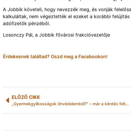
A Jobbik követeli, hogy nevezzék meg, és vonják felelős
kalkuláltak, nem végeztették el ezeket a korábbi felújítás
adófizetők pénzéből.
Losonczy Pál, a Jobbik fővárosi frakcióvezetője
Érdekesnek találtad? Oszd meg a Facebookon!
ELŐZŐ CIKK
„Gyermekgyilkosságok önvédelemből?” – már a kérdés feltevése is rendzavarás