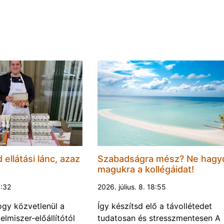
d ellátási lánc, azaz
Szabadságra mész? Ne hagy
magukra a kollégáidat!
0:32
2026. július. 8. 18:55
gy közvetlenül a
Így készítsd elő a távollétedet
lelmiszer-előállítótól
tudatosan és stresszmentesen A