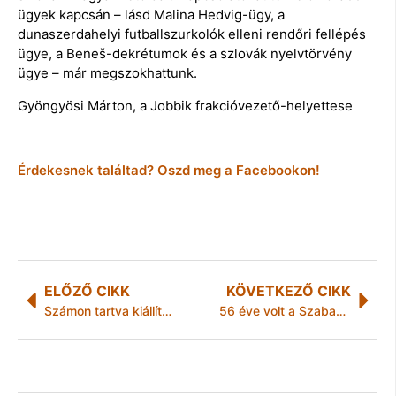
ügyek kapcsán – lásd Malina Hedvig-ügy, a
dunaszerdahelyi futballszurkolók elleni rendőri fellépés
ügye, a Beneš-dekrétumok és a szlovák nyelvtörvény
ügye – már megszokhattunk.
Gyöngyösi Márton, a Jobbik frakcióvezető-helyettese
Érdekesnek találtad? Oszd meg a Facebookon!
ELŐZŐ CIKK
KÖVETKEZŐ CIKK
Számon tartva kiállítás meghívó
56 éve volt a Szabadság Napja – Az 1956-os Forradalomra emlékezünk