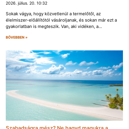
2026. július. 20. 10:32
Sokak vágya, hogy közvetlenül a termelőtől, az
élelmiszer-előállítótól vásároljanak, és sokan már ezt a
gyakorlatban is megteszik. Van, aki vidéken, a…
BŐVEBBEN »
Szabadságra mész? Ne hagyd magukra a