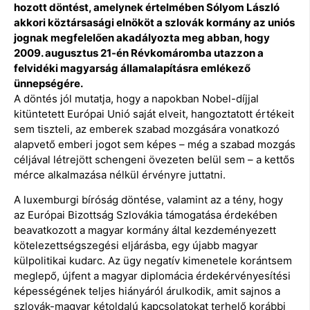
hozott döntést, amelynek értelmében Sólyom László
akkori köztársasági elnököt a szlovák kormány az uniós
jognak megfelelően akadályozta meg abban, hogy
2009. augusztus 21-én Révkomáromba utazzon a
felvidéki magyarság államalapításra emlékező
ünnepségére.
A döntés jól mutatja, hogy a napokban Nobel-díjjal
kitüntetett Európai Unió saját elveit, hangoztatott értékeit
sem tiszteli, az emberek szabad mozgására vonatkozó
alapvető emberi jogot sem képes – még a szabad mozgás
céljával létrejött schengeni övezeten belül sem – a kettős
mérce alkalmazása nélkül érvényre juttatni.
A luxemburgi bíróság döntése, valamint az a tény, hogy
az Európai Bizottság Szlovákia támogatása érdekében
beavatkozott a magyar kormány által kezdeményezett
kötelezettségszegési eljárásba, egy újabb magyar
külpolitikai kudarc. Az ügy negatív kimenetele korántsem
meglepő, újfent a magyar diplomácia érdekérvényesítési
képességének teljes hiányáról árulkodik, amit sajnos a
szlovák-magyar kétoldalú kapcsolatokat terhelő korábbi