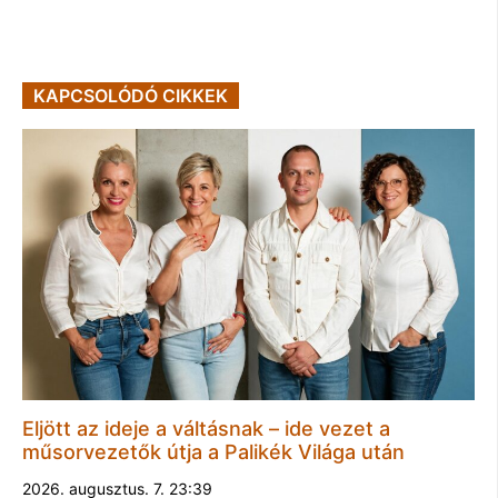
KAPCSOLÓDÓ CIKKEK
Eljött az ideje a váltásnak – ide vezet a
műsorvezetők útja a Palikék Világa után
2026. augusztus. 7. 23:39