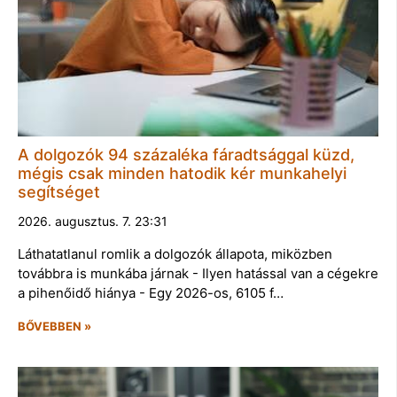
A dolgozók 94 százaléka fáradtsággal küzd,
mégis csak minden hatodik kér munkahelyi
segítséget
2026. augusztus. 7. 23:31
Láthatatlanul romlik a dolgozók állapota, miközben
továbbra is munkába járnak - Ilyen hatással van a cégekre
a pihenőidő hiánya - Egy 2026-os, 6105 f…
BŐVEBBEN »