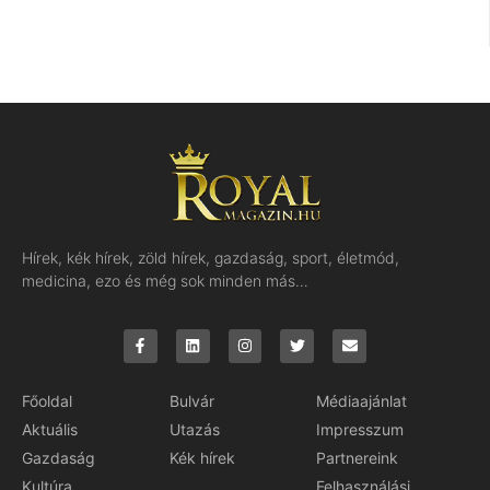
Hírek, kék hírek, zöld hírek, gazdaság, sport, életmód,
medicina, ezo és még sok minden más…
Főoldal
Bulvár
Médiaajánlat
Aktuális
Utazás
Impresszum
Gazdaság
Kék hírek
Partnereink
Kultúra
Felhasználási