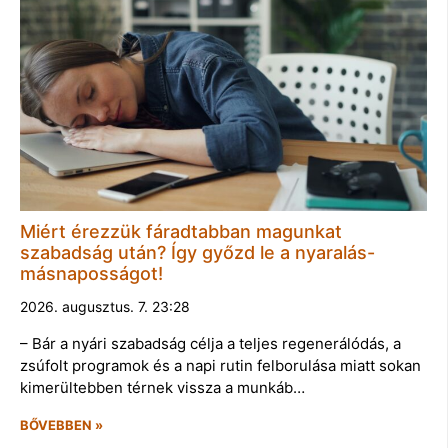
Miért érezzük fáradtabban magunkat
szabadság után? Így győzd le a nyaralás-
másnaposságot!
2026. augusztus. 7. 23:28
– Bár a nyári szabadság célja a teljes regenerálódás, a
zsúfolt programok és a napi rutin felborulása miatt sokan
kimerültebben térnek vissza a munkáb…
BŐVEBBEN »