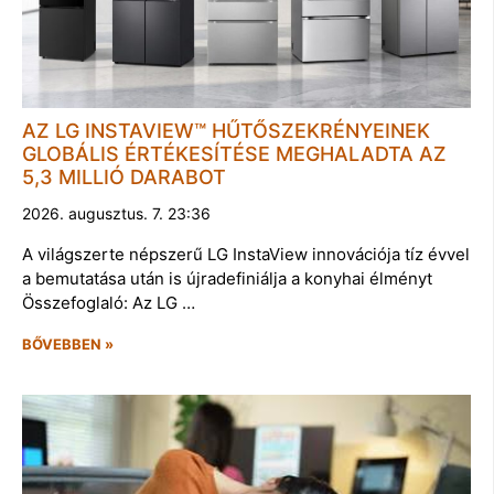
AZ LG INSTAVIEW™ HŰTŐSZEKRÉNYEINEK
GLOBÁLIS ÉRTÉKESÍTÉSE MEGHALADTA AZ
5,3 MILLIÓ DARABOT
2026. augusztus. 7. 23:36
A világszerte népszerű LG InstaView innovációja tíz évvel
a bemutatása után is újradefiniálja a konyhai élményt
Összefoglaló: Az LG …
BŐVEBBEN »