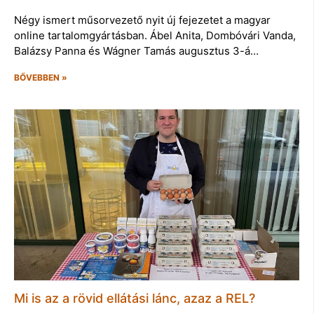
Négy ismert műsorvezető nyit új fejezetet a magyar
online tartalomgyártásban. Ábel Anita, Dombóvári Vanda,
Balázsy Panna és Wágner Tamás augusztus 3-á…
BŐVEBBEN »
Mi is az a rövid ellátási lánc, azaz a REL?