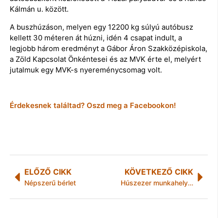
Kálmán u. között.
A buszhúzáson, melyen egy 12200 kg súlyú autóbusz
kellett 30 méteren át húzni, idén 4 csapat indult, a
legjobb három eredményt a Gábor Áron Szakközépiskola,
a Zöld Kapcsolat Önkéntesei és az MVK érte el, melyért
jutalmuk egy MVK-s nyereménycsomag volt.
Érdekesnek találtad? Oszd meg a Facebookon!
ELŐZŐ CIKK
KÖVETKEZŐ CIKK
Népszerű bérlet
Húszezer munkahely az európai fiataloknak