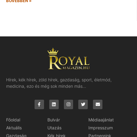
BŐVEBBEN »
Hírek, kék hírek, zöld hírek, gazdaság, sport, életmód,
medicina, ezo és még sok minden más…
Főoldal
Bulvár
Médiaajánlat
Aktuális
Utazás
Impresszum
Gazdaság
Kék hírek
Partnereink