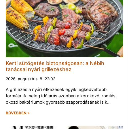
Kerti sütögetés biztonságosan: a Nébih
tanácsai nyári grillezéshez
2026. augusztus. 8. 22:03
A grillezés a nyári étkezések egyik legkedveltebb
formája. A meleg időjárás azonban a kórokozó, romlást
okozó baktériumok gyorsabb szaporodásának is k…
BŐVEBBEN »