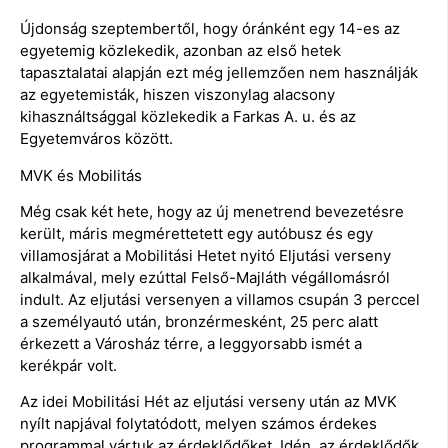
Újdonság szeptembertől, hogy óránként egy 14-es az
egyetemig közlekedik, azonban az első hetek
tapasztalatai alapján ezt még jellemzően nem használják
az egyetemisták, hiszen viszonylag alacsony
kihasználtsággal közlekedik a Farkas A. u. és az
Egyetemváros között.
MVK és Mobilitás
Még csak két hete, hogy az új menetrend bevezetésre
került, máris megmérettetett egy autóbusz és egy
villamosjárat a Mobilitási Hetet nyitó Eljutási verseny
alkalmával, mely ezúttal Felső-Majláth végállomásról
indult. Az eljutási versenyen a villamos csupán 3 perccel
a személyautó után, bronzérmesként, 25 perc alatt
érkezett a Városház térre, a leggyorsabb ismét a
kerékpár volt.
Az idei Mobilitási Hét az eljutási verseny után az MVK
nyílt napjával folytatódott, melyen számos érdekes
programmal vártuk az érdeklődőket. Idén, az érdeklődők