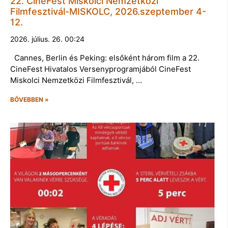
22. CineFest Miskolci Nemzetközi
Filmfesztivál-MISKOLC, 2026.szeptember 4-
12.
2026. július. 26. 00:24
Cannes, Berlin és Peking: elsőként három film a 22.
CineFest Hivatalos Versenyprogramjából CineFest
Miskolci Nemzetközi Filmfesztivál, …
BŐVEBBEN »