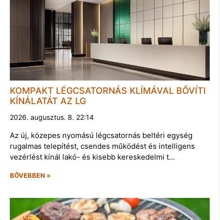
KOMPAKT LÉGCSATORNÁS KLÍMÁVAL BŐVÍTI
KÍNÁLATÁT AZ LG
2026. augusztus. 8. 22:14
Az új, közepes nyomású légcsatornás beltéri egység
rugalmas telepítést, csendes működést és intelligens
vezérlést kínál lakó- és kisebb kereskedelmi t…
BŐVEBBEN »