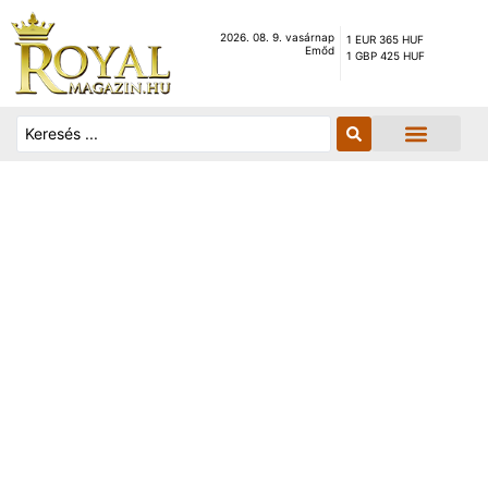
2026. 08. 9. vasárnap
1 EUR 365 HUF
Emőd
1 GBP 425 HUF