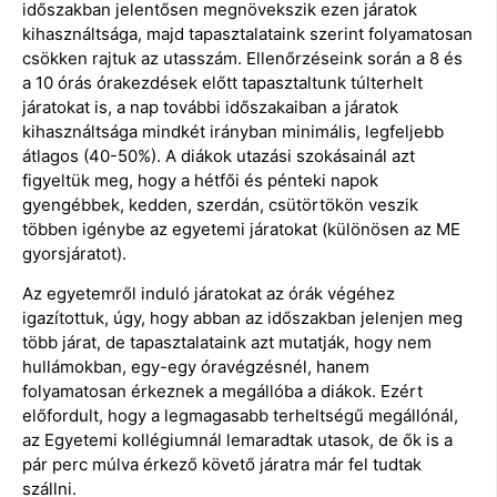
időszakban jelentősen megnövekszik ezen járatok
kihasználtsága, majd tapasztalataink szerint folyamatosan
csökken rajtuk az utasszám. Ellenőrzéseink során a 8 és
a 10 órás órakezdések előtt tapasztaltunk túlterhelt
járatokat is, a nap további időszakaiban a járatok
kihasználtsága mindkét irányban minimális, legfeljebb
átlagos (40-50%). A diákok utazási szokásainál azt
figyeltük meg, hogy a hétfői és pénteki napok
gyengébbek, kedden, szerdán, csütörtökön veszik
többen igénybe az egyetemi járatokat (különösen az ME
gyorsjáratot).
Az egyetemről induló járatokat az órák végéhez
igazítottuk, úgy, hogy abban az időszakban jelenjen meg
több járat, de tapasztalataink azt mutatják, hogy nem
hullámokban, egy-egy óravégzésnél, hanem
folyamatosan érkeznek a megállóba a diákok. Ezért
előfordult, hogy a legmagasabb terheltségű megállónál,
az Egyetemi kollégiumnál lemaradtak utasok, de ők is a
pár perc múlva érkező követő járatra már fel tudtak
szállni.