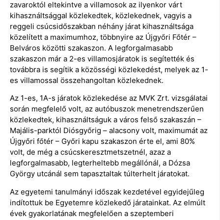
zavaroktól eltekintve a villamosok az ilyenkor várt
kihasználtsággal közlekedtek, közlekednek, vagyis a
reggeli csúcsidőszakban néhány járat kihasználtsága
közelített a maximumhoz, többnyire az Újgyőri Főtér –
Belváros közötti szakaszon. A legforgalmasabb
szakaszon már a 2-es villamosjáratok is segítették és
továbbra is segítik a közösségi közlekedést, melyek az 1-
es villamossal összehangoltan közlekednek.
Az 1-es, 1A-s járatok közlekedése az MVK Zrt. vizsgálatai
során megfelelő volt, az autóbuszok menetrendszerűen
közlekedtek, kihasználtságuk a város felső szakaszán –
Majális-parktól Diósgyőrig – alacsony volt, maximumát az
Újgyőri főtér – Győri kapu szakaszon érte el, ami 80%
volt, de még a csúcskeresztmetszetnél, azaz a
legforgalmasabb, legterheltebb megállónál, a Dózsa
György utcánál sem tapasztaltak túlterhelt járatokat.
Az egyetemi tanulmányi időszak kezdetével egyidejűleg
indítottuk be Egyetemre közlekedő járatainkat. Az elmúlt
évek gyakorlatának megfelelően a szeptemberi