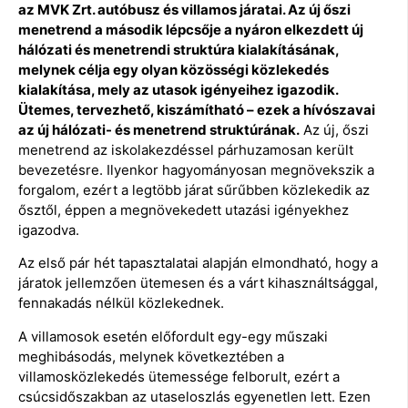
az MVK Zrt. autóbusz és villamos járatai. Az új őszi
menetrend a második lépcsője a nyáron elkezdett új
hálózati és menetrendi struktúra kialakításának,
melynek célja egy olyan közösségi közlekedés
kialakítása, mely az utasok igényeihez igazodik.
Ütemes, tervezhető, kiszámítható – ezek a hívószavai
az új hálózati- és menetrend struktúrának.
Az új, őszi
menetrend az iskolakezdéssel párhuzamosan került
bevezetésre. Ilyenkor hagyományosan megnövekszik a
forgalom, ezért a legtöbb járat sűrűbben közlekedik az
ősztől, éppen a megnövekedett utazási igényekhez
igazodva.
Az első pár hét tapasztalatai alapján elmondható, hogy a
járatok jellemzően ütemesen és a várt kihasználtsággal,
fennakadás nélkül közlekednek.
A villamosok esetén előfordult egy-egy műszaki
meghibásodás, melynek következtében a
villamosközlekedés ütemessége felborult, ezért a
csúcsidőszakban az utaseloszlás egyenetlen lett. Ezen