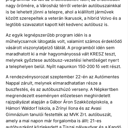
nagy örömére, a Városház térről veterán autóbuszainkkal
is be lehetett jönni a telepre, ahol a kiállított járművek
között szerepeltek a veterán Ikarusok, a hibrid Volvo és a
legtöbb szavazatot kapott két kedvenc autóbusz is.
Az egyik legnépszerűbb program idén is a
műhelycsarnok látogatás volt, valamint számos érdeklődő
vásárolt viszonylatjelző táblát. A programból idén sem
maradhatott ki a már hagyományossá vált KRESZ teszt,
melynek győztese autóbusz-vezetési lehetőséget nyert
a telephelyen belül. Nyílt napunkon 150-200 fő vett részt.
A rendezvénysorozat szeptember 22-én az Autómentes
Nappal zárult, melynek elmaradhatatlan része a
buszfestés, és az autóbuszhúzó verseny. A Népkertben
megrendezett eseményen előzetesen meghirdetett
rajzpályázat alapján a Gábor Áron Szakközépiskola, a
Hámori Waldorf Iskola, a Zrínyi Ilona és az Avasi
Gimnázium tanulói festették az MVK Zrt. autóbuszát,
amely a mai napon már forgalomba is állt: 21-es
autóbuszként közlekedett a Tiszai pályaudvar és a Kandó