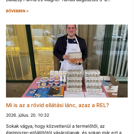
BŐVEBBEN »
Mi is az a rövid ellátási lánc, azaz a REL?
2026. július. 20. 10:32
Sokak vágya, hogy közvetlenül a termelőtől, az
élelmiszer-előállítótól vásároljanak, és sokan már ezt a