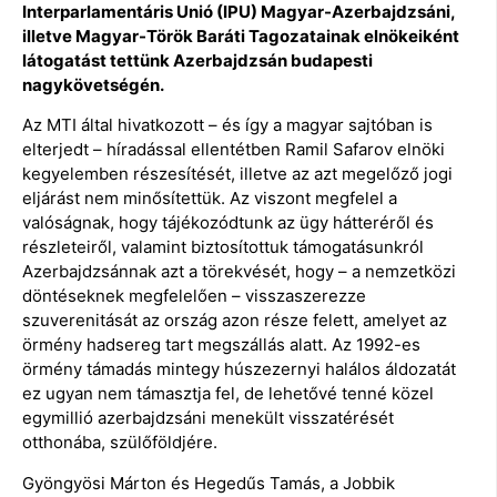
Interparlamentáris Unió (IPU) Magyar-Azerbajdzsáni,
illetve Magyar-Török Baráti Tagozatainak elnökeiként
látogatást tettünk Azerbajdzsán budapesti
nagykövetségén.
Az MTI által hivatkozott – és így a magyar sajtóban is
elterjedt – híradással ellentétben Ramil Safarov elnöki
kegyelemben részesítését, illetve az azt megelőző jogi
eljárást nem minősítettük. Az viszont megfelel a
valóságnak, hogy tájékozódtunk az ügy hátteréről és
részleteiről, valamint biztosítottuk támogatásunkról
Azerbajdzsánnak azt a törekvését, hogy – a nemzetközi
döntéseknek megfelelően – visszaszerezze
szuverenitását az ország azon része felett, amelyet az
örmény hadsereg tart megszállás alatt. Az 1992-es
örmény támadás mintegy húszezernyi halálos áldozatát
ez ugyan nem támasztja fel, de lehetővé tenné közel
egymillió azerbajdzsáni menekült visszatérését
otthonába, szülőföldjére.
Gyöngyösi Márton és Hegedűs Tamás, a Jobbik