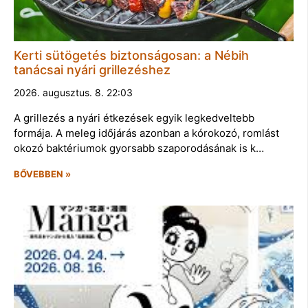
Kerti sütögetés biztonságosan: a Nébih
tanácsai nyári grillezéshez
2026. augusztus. 8. 22:03
A grillezés a nyári étkezések egyik legkedveltebb
formája. A meleg időjárás azonban a kórokozó, romlást
okozó baktériumok gyorsabb szaporodásának is k…
BŐVEBBEN »