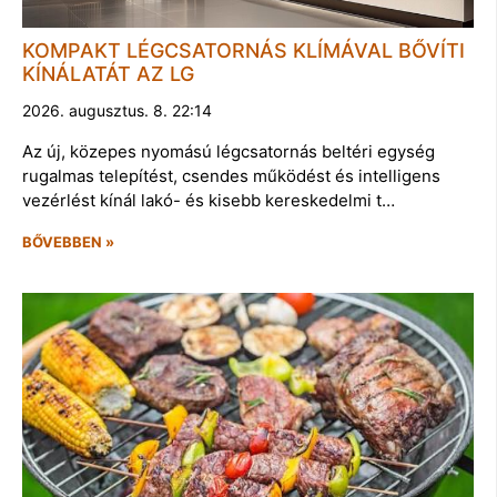
KOMPAKT LÉGCSATORNÁS KLÍMÁVAL BŐVÍTI
KÍNÁLATÁT AZ LG
2026. augusztus. 8. 22:14
Az új, közepes nyomású légcsatornás beltéri egység
rugalmas telepítést, csendes működést és intelligens
vezérlést kínál lakó- és kisebb kereskedelmi t…
BŐVEBBEN »