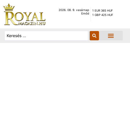
2026. 08. 9. vasárnap
1 EUR 365 HUF
Emőd
1 GBP 425 HUF