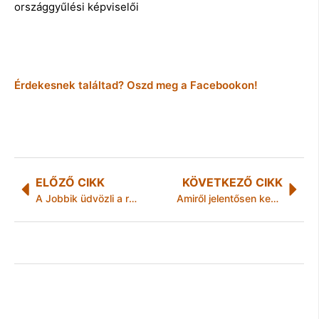
országgyűlési képviselői
Érdekesnek találtad? Oszd meg a Facebookon!
ELŐZŐ CIKK
KÖVETKEZŐ CIKK
A Jobbik üdvözli a rend őreként viselkedő rendőrök megbecsülését
Amiről jelentősen kevesebbet szólnak a híradások