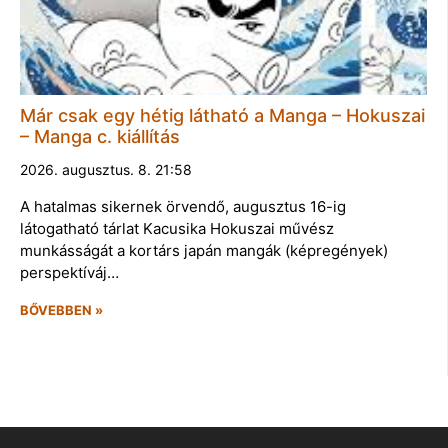
Már csak egy hétig látható a Manga – Hokuszai
– Manga c. kiállítás
2026. augusztus. 8. 21:58
A hatalmas sikernek örvendő, augusztus 16-ig
látogatható tárlat Kacusika Hokuszai művész
munkásságát a kortárs japán mangák (képregények)
perspektíváj…
BŐVEBBEN »