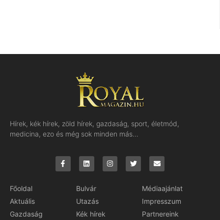
Hírek, kék hírek, zöld hírek, gazdaság, sport, életmód,
medicina, ezo és még sok minden más…
Főoldal
Bulvár
Médiaajánlat
Aktuális
Utazás
Impresszum
Gazdaság
Kék hírek
Partnereink