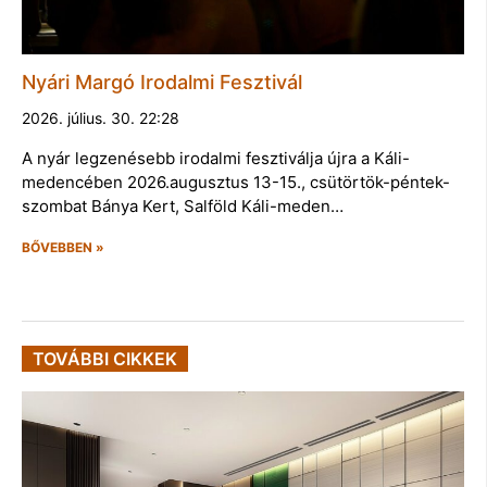
Nyári Margó Irodalmi Fesztivál
2026. július. 30. 22:28
A nyár legzenésebb irodalmi fesztiválja újra a Káli-
medencében 2026.augusztus 13-15., csütörtök-péntek-
szombat Bánya Kert, Salföld Káli-meden…
BŐVEBBEN »
TOVÁBBI CIKKEK