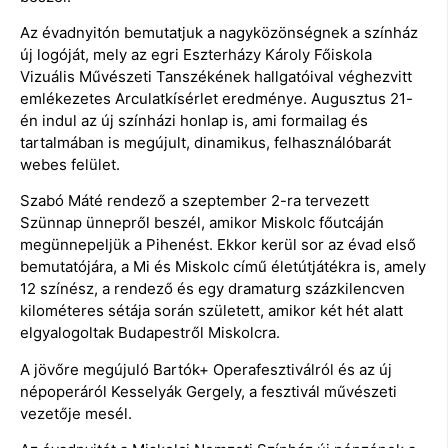
Az évadnyitón bemutatjuk a nagyközönségnek a színház
új logóját, mely az egri Eszterházy Károly Főiskola
Vizuális Művészeti Tanszékének hallgatóival véghezvitt
emlékezetes Arculatkísérlet eredménye. Augusztus 21-
én indul az új színházi honlap is, ami formailag és
tartalmában is megújult, dinamikus, felhasználóbarát
webes felület.
Szabó Máté rendező a szeptember 2-ra tervezett
Szünnap ünnepről beszél, amikor Miskolc főutcáján
megünnepeljük a Pihenést. Ekkor kerül sor az évad első
bemutatójára, a Mi és Miskolc című életútjátékra is, amely
12 színész, a rendező és egy dramaturg százkilencven
kilométeres sétája során született, amikor két hét alatt
elgyalogoltak Budapestről Miskolcra.
A jövőre megújuló Bartók+ Operafesztiválról és az új
népoperáról Kesselyák Gergely, a fesztivál művészeti
vezetője mesél.