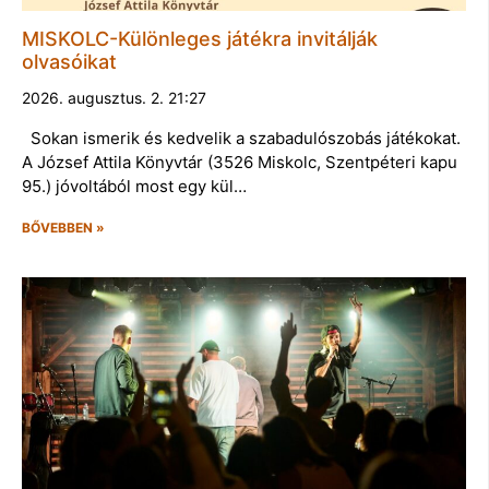
MISKOLC-Különleges játékra invitálják
olvasóikat
2026. augusztus. 2. 21:27
Sokan ismerik és kedvelik a szabadulószobás játékokat.
A József Attila Könyvtár (3526 Miskolc, Szentpéteri kapu
95.) jóvoltából most egy kül…
BŐVEBBEN »