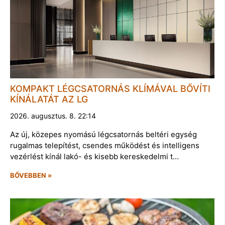
KOMPAKT LÉGCSATORNÁS KLÍMÁVAL BŐVÍTI
KÍNÁLATÁT AZ LG
2026. augusztus. 8. 22:14
Az új, közepes nyomású légcsatornás beltéri egység
rugalmas telepítést, csendes működést és intelligens
vezérlést kínál lakó- és kisebb kereskedelmi t…
BŐVEBBEN »