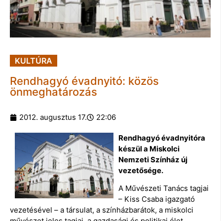
KULTÚRA
Rendhagyó évadnyitó: közös
önmeghatározás
2012. augusztus 17.
22:06
Rendhagyó évadnyitóra
készül a Miskolci
Nemzeti Színház új
vezetősége.
A Művészeti Tanács tagjai
– Kiss Csaba igazgató
vezetésével – a társulat, a színházbarátok, a miskolci
művészet jeles tagjai, a gazdasági és politikai élet