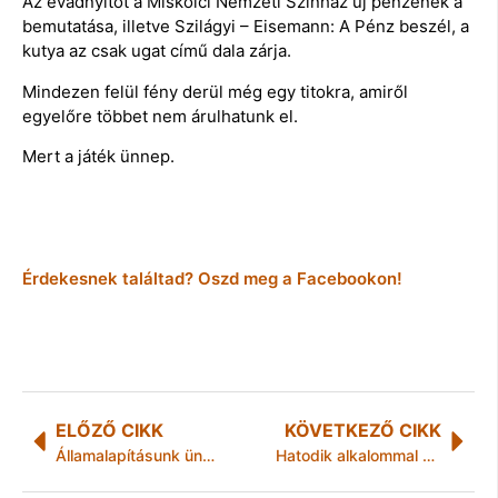
Az évadnyitót a Miskolci Nemzeti Színház új pénzének a
bemutatása, illetve Szilágyi – Eisemann: A Pénz beszél, a
kutya az csak ugat című dala zárja.
Mindezen felül fény derül még egy titokra, amiről
egyelőre többet nem árulhatunk el.
Mert a játék ünnep.
Érdekesnek találtad? Oszd meg a Facebookon!
ELŐZŐ CIKK
KÖVETKEZŐ CIKK
Államalapításunk ünnepe Miskolcon
Hatodik alkalommal kerül megrendezésre a Farkas János Torna