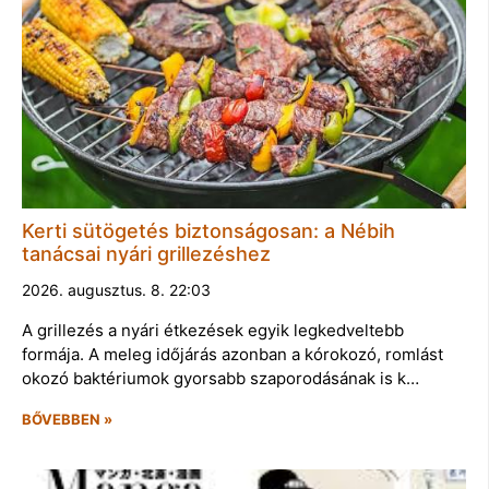
Kerti sütögetés biztonságosan: a Nébih
tanácsai nyári grillezéshez
2026. augusztus. 8. 22:03
A grillezés a nyári étkezések egyik legkedveltebb
formája. A meleg időjárás azonban a kórokozó, romlást
okozó baktériumok gyorsabb szaporodásának is k…
BŐVEBBEN »