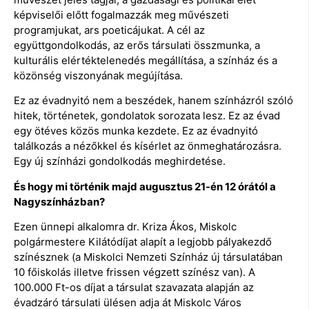
képviselői előtt fogalmazzák meg művészeti
programjukat, ars poeticájukat. A cél az
együttgondolkodás, az erős társulati összmunka, a
kulturális elértéktelenedés megállítása, a színház és a
közönség viszonyának megújítása.
Ez az évadnyitó nem a beszédek, hanem színházról szóló
hitek, történetek, gondolatok sorozata lesz. Ez az évad
egy ötéves közös munka kezdete. Ez az évadnyitó
találkozás a nézőkkel és kísérlet az önmeghatározásra.
Egy új színházi gondolkodás meghirdetése.
És hogy mi történik majd augusztus 21-én 12 órától a
Nagyszínházban?
Ezen ünnepi alkalomra dr. Kriza Ákos, Miskolc
polgármestere Kilátódíjat alapít a legjobb pályakezdő
színésznek (a Miskolci Nemzeti Színház új társulatában
10 főiskolás illetve frissen végzett színész van). A
100.000 Ft-os díjat a társulat szavazata alapján az
évadzáró társulati ülésen adja át Miskolc Város