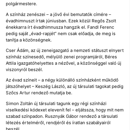
polgármestere.
A színház zenészei – a jövő évi bemutatók címére –
évadhimnuszt írtak júniusban. Ezek közül Regős Zsolt
énekkarra írt évadhimnusza hangzik el. Fandl Ferenc
pedig saját „évad-rapjét” nem csak előadja, de meg is
tanítja a közönségnek.
Cser Ádám, az új zeneigazgató a nemzeti státuszt elnyert
színház színesedő, mélyülő zenei programjáról, Béres
Attila igazgatóhelyettes a nézővel, a közönséggel való új
viszonyról beszél.
Az évad színeit – a négy különálló színházként működő
játszóhelyet – Keszég László, az új társulati tagokat pedig
Szőcs Artur rendező mutatja be.
Simon Zoltán új társulati tagunk egy régi színházi
viselkedési kódexet elevenít fel – eljátssza, hogy mit nem
szabad színpadon. Rusznyák Gábor rendező a társulati
létezés értelméről, rendjéről és íratlan szabályairól
beszél.