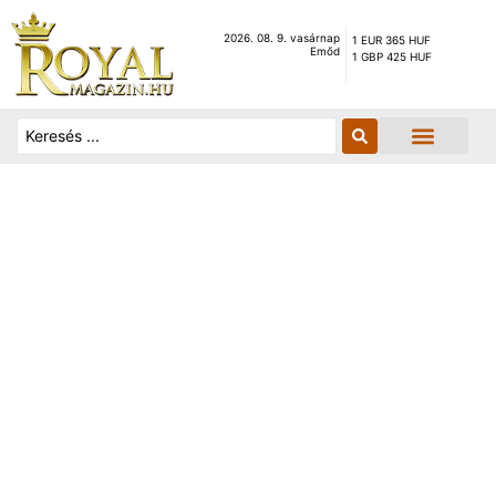
2026. 08. 9. vasárnap
1 EUR 365 HUF
Emőd
1 GBP 425 HUF