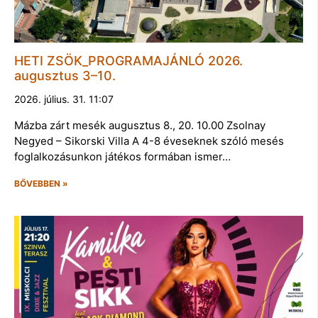
HETI ZSÖK_PROGRAMAJÁNLÓ 2026.
augusztus 3–10.
2026. július. 31. 11:07
Mázba zárt mesék augusztus 8., 20. 10.00 Zsolnay
Negyed – Sikorski Villa A 4-8 éveseknek szóló mesés
foglalkozásunkon játékos formában ismer…
BŐVEBBEN »