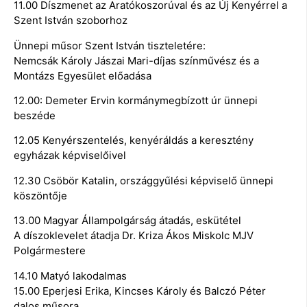
11.00 Díszmenet az Aratókoszorúval és az Új Kenyérrel a
Szent István szoborhoz
Ünnepi műsor Szent István tiszteletére:
Nemcsák Károly Jászai Mari-díjas színművész és a
Montázs Egyesület előadása
12.00: Demeter Ervin kormánymegbízott úr ünnepi
beszéde
12.05 Kenyérszentelés, kenyéráldás a keresztény
egyházak képviselőivel
12.30 Csöbör Katalin, országgyűlési képviselő ünnepi
köszöntője
13.00 Magyar Állampolgárság átadás, eskütétel
A díszoklevelet átadja Dr. Kriza Ákos Miskolc MJV
Polgármestere
14.10 Matyó lakodalmas
15.00 Eperjesi Erika, Kincses Károly és Balczó Péter
dalos műsora