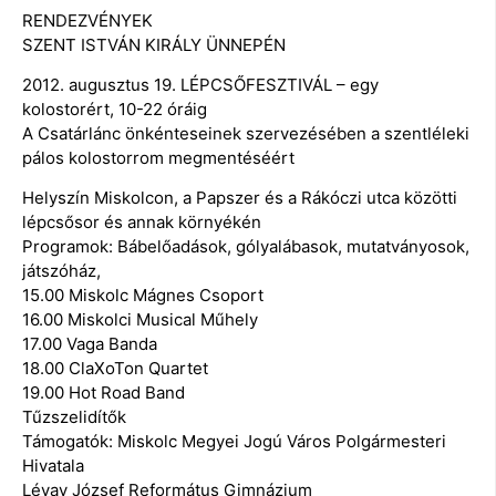
RENDEZVÉNYEK
SZENT ISTVÁN KIRÁLY ÜNNEPÉN
2012. augusztus 19. LÉPCSŐFESZTIVÁL – egy
kolostorért, 10-22 óráig
A Csatárlánc önkénteseinek szervezésében a szentléleki
pálos kolostorrom megmentéséért
Helyszín Miskolcon, a Papszer és a Rákóczi utca közötti
lépcsősor és annak környékén
Programok: Bábelőadások, gólyalábasok, mutatványosok,
játszóház,
15.00 Miskolc Mágnes Csoport
16.00 Miskolci Musical Műhely
17.00 Vaga Banda
18.00 ClaXoTon Quartet
19.00 Hot Road Band
Tűzszelidítők
Támogatók: Miskolc Megyei Jogú Város Polgármesteri
Hivatala
Lévay József Református Gimnázium