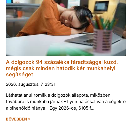
A dolgozók 94 százaléka fáradtsággal küzd,
mégis csak minden hatodik kér munkahelyi
segítséget
2026. augusztus. 7. 23:31
Láthatatlanul romlik a dolgozók állapota, miközben
továbbra is munkába járnak - Ilyen hatással van a cégekre
a pihenőidő hiánya - Egy 2026-os, 6105 f…
BŐVEBBEN »