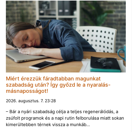
Miért érezzük fáradtabban magunkat
szabadság után? Így győzd le a nyaralás-
másnaposságot!
2026. augusztus. 7. 23:28
– Bár a nyári szabadság célja a teljes regenerálódás, a
zsúfolt programok és a napi rutin felborulása miatt sokan
kimerültebben térnek vissza a munkáb…