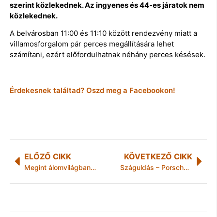
szerint közlekednek. Az ingyenes és 44-es járatok nem
közlekednek.
A belvárosban 11:00 és 11:10 között rendezvény miatt a
villamosforgalom pár perces megállítására lehet
számítani, ezért előfordulhatnak néhány perces késések.
Érdekesnek találtad? Oszd meg a Facebookon!
ELŐZŐ CIKK
KÖVETKEZŐ CIKK
Megint álomvilágban él a főváros vezetése
Száguldás – Porsche és szerelem nélkül