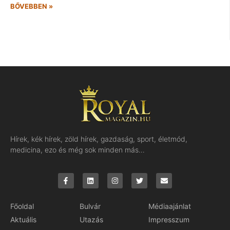
BŐVEBBEN »
Hírek, kék hírek, zöld hírek, gazdaság, sport, életmód,
medicina, ezo és még sok minden más…
Főoldal
Bulvár
Médiaajánlat
Aktuális
Utazás
Impresszum