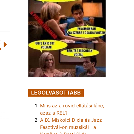
K
n
LEGOLVASOTTABB
Mi is az a rövid ellátási lánc,
azaz a REL?
A IX. Miskolci Dixie és Jazz
Fesztivál-on muzsikál a