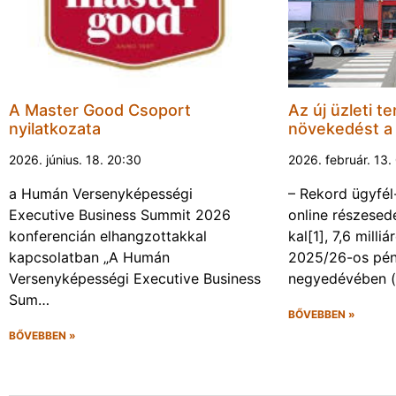
A Master Good Csoport
Az új üzleti te
nyilatkozata
növekedést 
2026. június. 18. 20:30
2026. február. 13.
a Humán Versenyképességi
– Rekord ügyfél
Executive Business Summit 2026
online részesed
konferencián elhangzottakkal
kal[1], 7,6 milli
kapcsolatban „A Humán
2025/26-os pén
Versenyképességi Executive Business
negyedévében 
Sum…
BŐVEBBEN »
BŐVEBBEN »