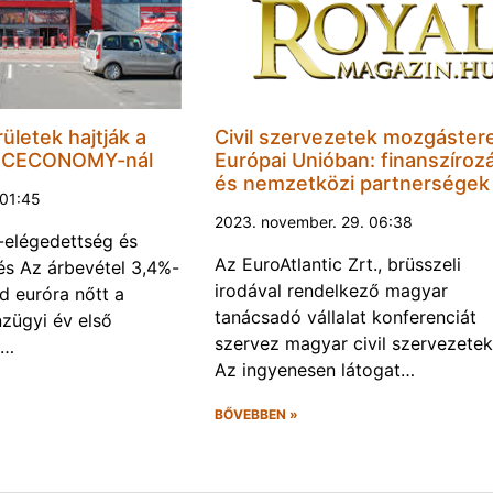
rületek hajtják a
Civil szervezetek mozgáster
a CECONOMY-nál
Európai Unióban: finanszíroz
és nemzetközi partnerségek
 01:45
2023. november. 29. 06:38
-elégedettség és
Az EuroAtlantic Zrt., brüsszeli
és Az árbevétel 3,4%-
irodával rendelkező magyar
árd euróra nőtt a
tanácsadó vállalat konferenciát
zügyi év első
szervez magyar civil szervezetek
(…
Az ingyenesen látogat…
BŐVEBBEN »