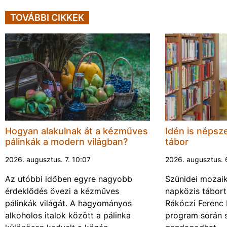
TOVÁBBI CIKKEK
Hogyan alakulnak át a kézműves
Idén is népsze
pálinkák a modern világban?
tábor
2026. augusztus. 7. 10:07
2026. augusztus. 
Az utóbbi időben egyre nagyobb
Szünidei mozai
érdeklődés övezi a kézműves
napközis tábort 
pálinkák világát. A hagyományos
Rákóczi Ferenc 
alkoholos italok között a pálinka
program során 