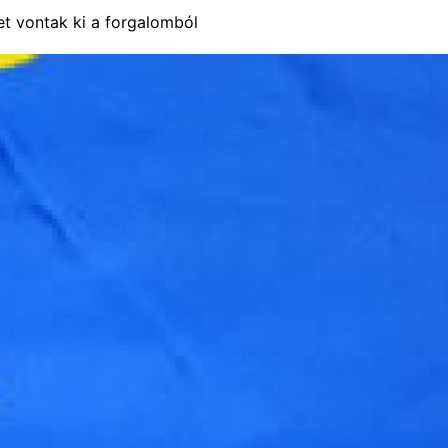
t vontak ki a forgalomból