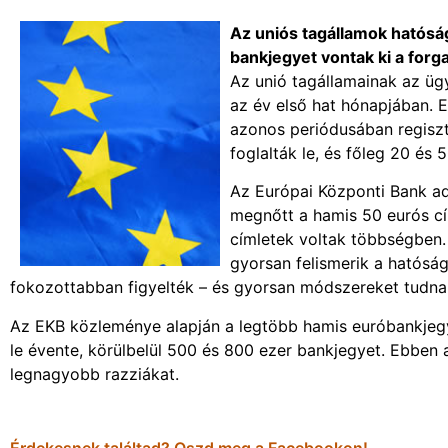
Az uniós tagállamok hatósá
bankjegyet vontak ki a forg
Az unió tagállamainak az ügy
az év első hat hónapjában. 
azonos periódusában regiszt
foglalták le, és főleg 20 és 5
Az Európai Központi Bank ad
megnőtt a hamis 50 eurós cí
címletek voltak többségben
gyorsan felismerik a hatóság
fokozottabban figyelték – és gyorsan módszereket tudnak
Az EKB közleménye alapján a legtöbb hamis euróbankjegy
le évente, körülbelül 500 és 800 ezer bankjegyet. Ebben
legnagyobb razziákat.
Érdekesnek találtad? Oszd meg a Facebookon!