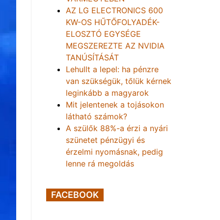
AZ LG ELECTRONICS 600
KW-OS HŰTŐFOLYADÉK-
ELOSZTÓ EGYSÉGE
MEGSZEREZTE AZ NVIDIA
TANÚSÍTÁSÁT
Lehullt a lepel: ha pénzre
van szükségük, tőlük kérnek
leginkább a magyarok
Mit jelentenek a tojásokon
látható számok?
A szülők 88%-a érzi a nyári
szünetet pénzügyi és
érzelmi nyomásnak, pedig
lenne rá megoldás
FACEBOOK