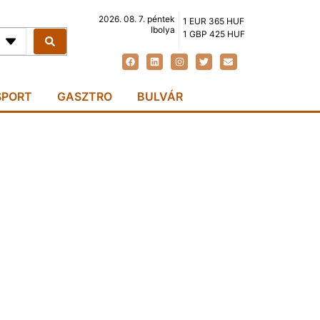
2026. 08. 7. péntek
1 EUR 365 HUF
Ibolya
1 GBP 425 HUF
SPORT
GASZTRO
BULVÁR