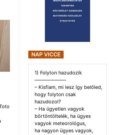
NAP VICCE
1) Folyton hazudozik
——————–
– Kisfiam, mi lesz így belőled,
hogy folyton csak
hazudozol?
Toto
– Ha ügyetlen vagyok
börtöntöltelék, ha ügyes
a
vagyok meteorológus,
ha nagyon ügyes vagyok,