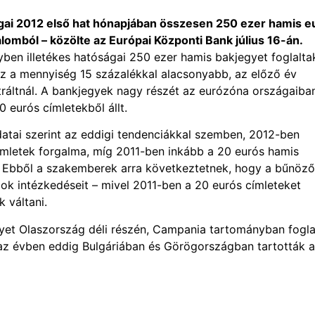
gai 2012 első hat hónapjában összesen 250 ezer hamis e
alomból – közölte az Európai Központi Bank július 16-án.
ben illetékes hatóságai 250 ezer hamis bakjegyet foglaltak
Ez a mennyiség 15 százalékkal alacsonyabb, az előző év
ráltnál. A bankjegyek nagy részét az eurózóna országaiba
0 eurós címletekből állt.
atai szerint az eddigi tendenciákkal szemben, 2012-ben
mletek forgalma, míg 2011-ben inkább a 20 eurós hamis
. Ebből a szakemberek arra következtetnek, hogy a bűnöz
ok intézkedéseit – mivel 2011-ben a 20 eurós címleteket
 váltani.
et Olaszország déli részén, Campania tartományban fogla
 az évben eddig Bulgáriában és Görögországban tartották a