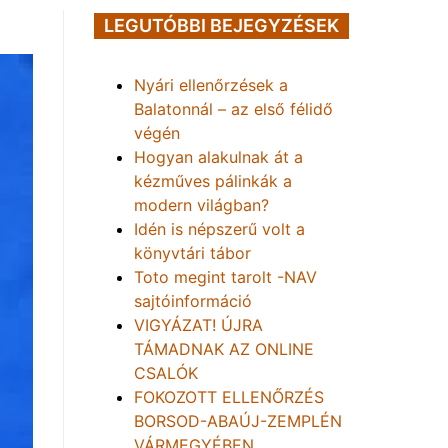
LEGUTÓBBI BEJEGYZÉSEK
Nyári ellenőrzések a
Balatonnál – az első félidő
végén
Hogyan alakulnak át a
kézműves pálinkák a
modern világban?
Idén is népszerű volt a
könyvtári tábor
Toto megint tarolt -NAV
sajtóinformáció
VIGYÁZAT! ÚJRA
TÁMADNAK AZ ONLINE
CSALÓK
FOKOZOTT ELLENŐRZÉS
BORSOD-ABAÚJ-ZEMPLÉN
VÁRMEGYÉBEN