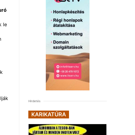
uró
 le
n
ők
lják
Hirdetés
KARIKATÚRA