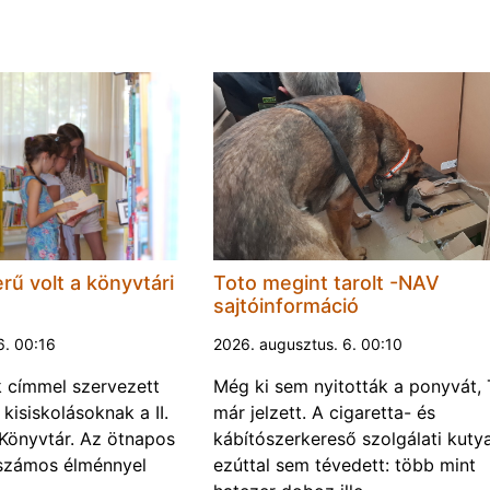
rű volt a könyvtári
Toto megint tarolt -NAV
sajtóinformáció
6. 00:16
2026. augusztus. 6. 00:10
k címmel szervezett
Még ki sem nyitották a ponyvát, 
kisiskolásoknak a II.
már jelzett. A cigaretta- és
Könyvtár. Az ötnapos
kábítószerkereső szolgálati kuty
számos élménnyel
ezúttal sem tévedett: több mint