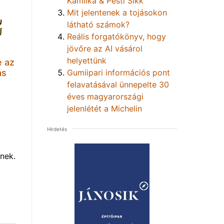
Kamilka & Pesti Sikk
Mit jelentenek a tojásokon
látható számok?
Reális forgatókönyv, hogy
jövőre az AI vásárol
helyettünk
e az
Gumiipari információs pont
ás
felavatásával ünnepelte 30
éves magyarországi
jelenlétét a Michelin
Hirdetés
nek.