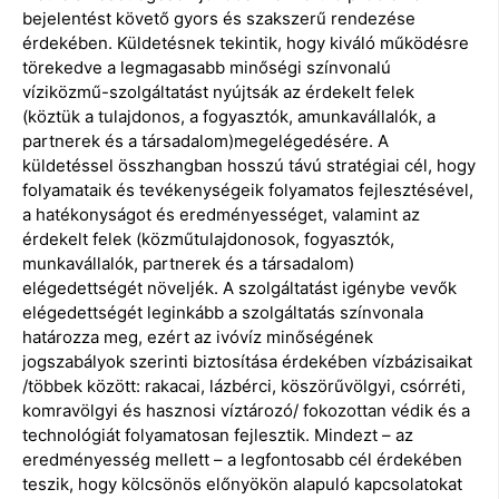
bejelentést követő gyors és szakszerű rendezése
érdekében. Küldetésnek tekintik, hogy kiváló működésre
törekedve a legmagasabb minőségi színvonalú
víziközmű-szolgáltatást nyújtsák az érdekelt felek
(köztük a tulajdonos, a fogyasztók, amunkavállalók, a
partnerek és a társadalom)megelégedésére. A
küldetéssel összhangban hosszú távú stratégiai cél, hogy
folyamataik és tevékenységeik folyamatos fejlesztésével,
a hatékonyságot és eredményességet, valamint az
érdekelt felek (közműtulajdonosok, fogyasztók,
munkavállalók, partnerek és a társadalom)
elégedettségét növeljék. A szolgáltatást igénybe vevők
elégedettségét leginkább a szolgáltatás színvonala
határozza meg, ezért az ivóvíz minőségének
jogszabályok szerinti biztosítása érdekében vízbázisaikat
/többek között: rakacai, lázbérci, köszörűvölgyi, csórréti,
komravölgyi és hasznosi víztározó/ fokozottan védik és a
technológiát folyamatosan fejlesztik. Mindezt – az
eredményesség mellett – a legfontosabb cél érdekében
teszik, hogy kölcsönös előnyökön alapuló kapcsolatokat