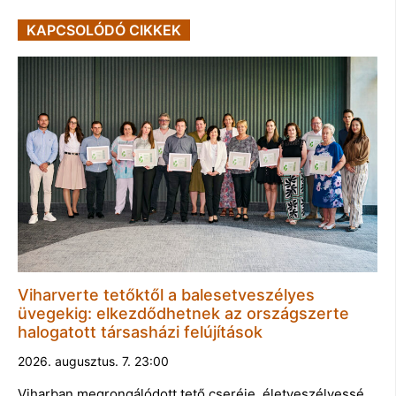
KAPCSOLÓDÓ CIKKEK
Viharverte tetőktől a balesetveszélyes
üvegekig: elkezdődhetnek az országszerte
halogatott társasházi felújítások
2026. augusztus. 7. 23:00
Viharban megrongálódott tető cseréje, életveszélyessé