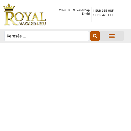
2026. 08. 9. vasárnap
1 EUR 365 HUF
Emőd
1 GBP 425 HUF