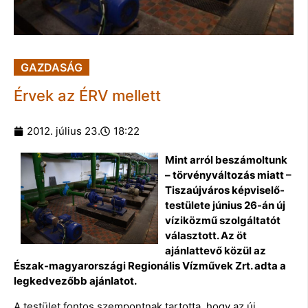
GAZDASÁG
Érvek az ÉRV mellett
2012. július 23.
18:22
Mint arról beszámoltunk
– törvényváltozás miatt –
Tiszaújváros képviselő-
testülete június 26-án új
víziközmű szolgáltatót
választott. Az öt
ajánlattevő közül az
Észak-magyarországi Regionális Vízművek Zrt. adta a
legkedvezőbb ajánlatot.
A testület fontos szempontnak tartotta, hogy az új