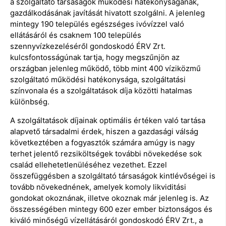
a szolgáltató társaságok működési hatékonyságának,
gazdálkodásának javítását hivatott szolgálni. A jelenleg
mintegy 190 település egészséges ivóvízzel való
ellátásáról és csaknem 100 település
szennyvízkezeléséről gondoskodó ÉRV Zrt.
kulcsfontosságúnak tartja, hogy megszűnjön az
országban jelenleg működő, több mint 400 víziközmű
szolgáltató működési hatékonysága, szolgáltatási
színvonala és a szolgáltatások díja közötti hatalmas
különbség.
A szolgáltatások díjainak optimális értéken való tartása
alapvető társadalmi érdek, hiszen a gazdasági válság
következtében a fogyasztók számára amúgy is nagy
terhet jelentő rezsiköltségek további növekedése sok
család ellehetetlenüléséhez vezethet. Ezzel
összefüggésben a szolgáltató társaságok kintlévőségei is
tovább növekednének, amelyek komoly likviditási
gondokat okoznának, illetve okoznak már jelenleg is. Az
összességében mintegy 600 ezer ember biztonságos és
kiváló minőségű vízellátásáról gondoskodó ÉRV Zrt., a