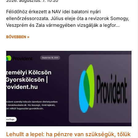
2026. augusztus. 7. 10:20
Félidőhöz érkezett a NAV idei balatoni nyári
ellenőrzéssorozata. Július eleje óta a revizorok Somogy,
Veszprém és Zala vármegyében vizsgálják a legfor…
BŐVEBBEN »
Lehullt a lepel: ha pénzre van szükségük, tőlük