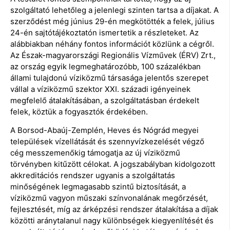
szolgáltató lehetőleg a jelenlegi szinten tartsa a díjakat. A
szerződést még június 29-én megkötötték a felek, július
24-én sajtótájékoztatón ismertetik a részleteket. Az
alábbiakban néhány fontos információt közlünk a cégről.
Az Észak-magyarországi Regionális Vízművek (ÉRV) Zrt.,
az ország egyik legmeghatározóbb, 100 százalékban
állami tulajdonú víziközmű társasága jelentős szerepet
vállal a víziközmű szektor XXI. századi igényeinek
megfelelő átalakításában, a szolgáltatásban érdekelt
felek, köztük a fogyasztók érdekében.
A Borsod-Abaúj-Zemplén, Heves és Nógrád megyei
települések vízellátását és szennyvízkezelését végző
cég messzemenőkig támogatja az új víziközmű
törvényben kitűzött célokat. A jogszabályban kidolgozott
akkreditációs rendszer ugyanis a szolgáltatás
minőségének legmagasabb szintű biztosítását, a
víziközmű vagyon műszaki színvonalának megőrzését,
fejlesztését, míg az árképzési rendszer átalakítása a díjak
közötti aránytalanul nagy különbségek kiegyenlítését és