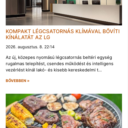
KOMPAKT LÉGCSATORNÁS KLÍMÁVAL BŐVÍTI
KÍNÁLATÁT AZ LG
2026. augusztus. 8. 22:14
Az új, közepes nyomású légcsatornás beltéri egység
rugalmas telepítést, csendes működést és intelligens
vezérlést kínál lakó- és kisebb kereskedelmi t…
BŐVEBBEN »