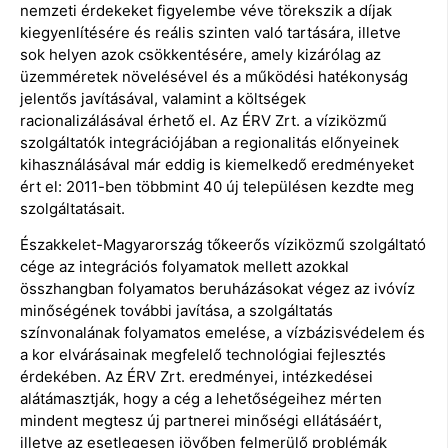
nemzeti érdekeket figyelembe véve törekszik a díjak
kiegyenlítésére és reális szinten való tartására, illetve
sok helyen azok csökkentésére, amely kizárólag az
üzemméretek növelésével és a működési hatékonyság
jelentős javításával, valamint a költségek
racionalizálásával érhető el. Az ÉRV Zrt. a víziközmű
szolgáltatók integrációjában a regionalitás előnyeinek
kihasználásával már eddig is kiemelkedő eredményeket
ért el: 2011-ben többmint 40 új településen kezdte meg
szolgáltatásait.
Északkelet-Magyarország tőkeerős víziközmű szolgáltató
cége az integrációs folyamatok mellett azokkal
összhangban folyamatos beruházásokat végez az ivóvíz
minőségének további javítása, a szolgáltatás
színvonalának folyamatos emelése, a vízbázisvédelem és
a kor elvárásainak megfelelő technológiai fejlesztés
érdekében. Az ÉRV Zrt. eredményei, intézkedései
alátámasztják, hogy a cég a lehetőségeihez mérten
mindent megtesz új partnerei minőségi ellátásáért,
illetve az esetlegesen jövőben felmerülő problémák