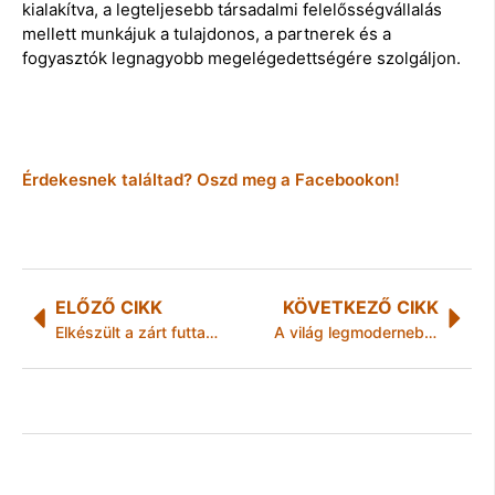
kialakítva, a legteljesebb társadalmi felelősségvállalás
mellett munkájuk a tulajdonos, a partnerek és a
fogyasztók legnagyobb megelégedettségére szolgáljon.
Érdekesnek találtad? Oszd meg a Facebookon!
ELŐZŐ CIKK
KÖVETKEZŐ CIKK
Elkészült a zárt futtató Tiszaújvárosban
A világ legmodernebb PET töltősora érkezett Szikszóra