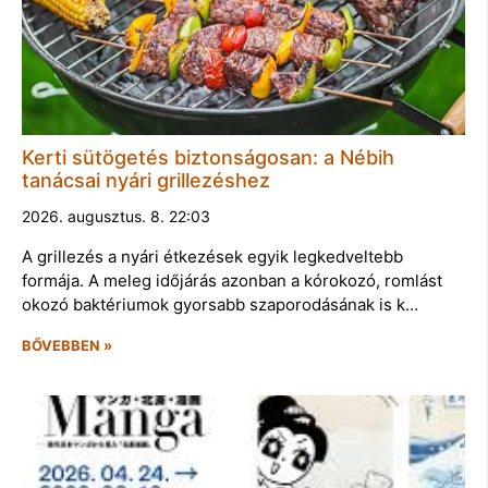
Kerti sütögetés biztonságosan: a Nébih
tanácsai nyári grillezéshez
2026. augusztus. 8. 22:03
A grillezés a nyári étkezések egyik legkedveltebb
formája. A meleg időjárás azonban a kórokozó, romlást
okozó baktériumok gyorsabb szaporodásának is k…
BŐVEBBEN »