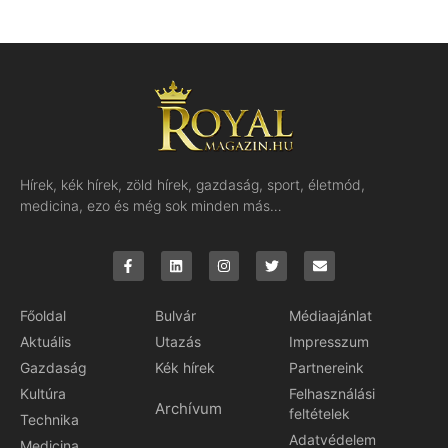
Hírek, kék hírek, zöld hírek, gazdaság, sport, életmód,
medicina, ezo és még sok minden más…
Főoldal
Bulvár
Médiaajánlat
Aktuális
Utazás
Impresszum
Gazdaság
Kék hírek
Partnereink
Kultúra
Felhasználási
Archívum
feltételek
Technika
Adatvédelem
Medicina