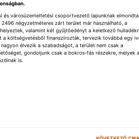
ztonságban.
ési és városüzemeltetési csoportvezető lapunknak elmondta
2496 négyzetméteres zárt terület már használható, a
elhelyeztek, valamint két gyűjtőedényt a keletkező hulladék
t a költségvetésből finanszírozták, tervezik továbbá egy i
k nagyon élvezik a szabadságot, a terület nem csak a
ehetőséget, gondoljunk csak a bokros-fás részekre, melyek 
zdinak is.
KÖVETKEZŐ CIK