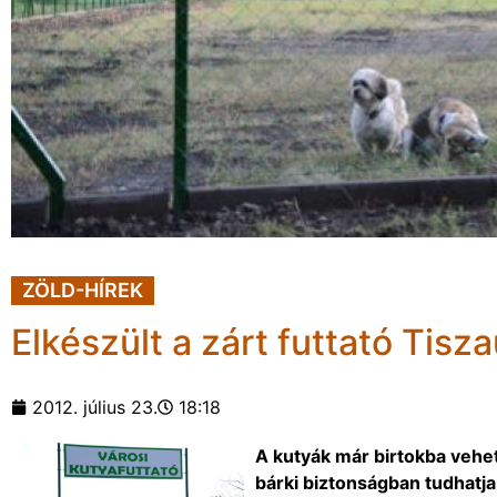
ZÖLD-HÍREK
Elkészült a zárt futtató Tisz
2012. július 23.
18:18
A kutyák már birtokba vehett
bárki biztonságban tudhatj