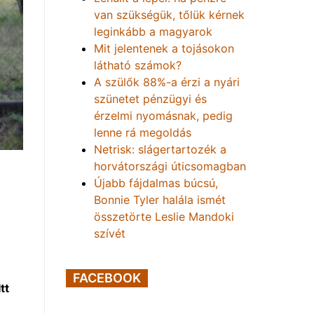
van szükségük, tőlük kérnek
leginkább a magyarok
Mit jelentenek a tojásokon
látható számok?
A szülők 88%-a érzi a nyári
szünetet pénzügyi és
érzelmi nyomásnak, pedig
lenne rá megoldás
Netrisk: slágertartozék a
horvátországi úticsomagban
Újabb fájdalmas búcsú,
Bonnie Tyler halála ismét
összetörte Leslie Mandoki
szívét
FACEBOOK
tt