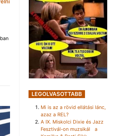
elni
nban
LEGOLVASOTTABB
Mi is az a rövid ellátási lánc,
azaz a REL?
A IX. Miskolci Dixie és Jazz
Fesztivál-on muzsikál a