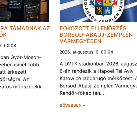
JRA TÁMADNAK AZ
FOKOZOTT ELLENŐRZÉS
LÓK
BORSOD-ABAÚJ-ZEMPLÉN
VÁRMEGYÉBEN
6. 00:08
2026. augusztus. 6. 00:04
kban Győr-Moson-
A DVTK stadionban 2026. augusz
ében ismét több
6-án rendezik a Hapoel Tel Aviv 
att érkezett
Katowice labdarúgó mérkőzést. 
ndőrségre. Az
Borsod-Abaúj-Zemplén Vármegye
ozatos módszerekk…
Rendőr-főkapitán…
BŐVEBBEN »