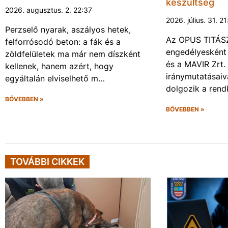
készültség
2026. augusztus. 2. 22:37
2026. július. 31. 2
Perzselő nyarak, aszályos hetek,
Az OPUS TITÁSZ 
felforrósodó beton: a fák és a
engedélyesként
zöldfelületek ma már nem díszként
és a MAVIR Zrt.
kellenek, hanem azért, hogy
iránymutatásai
egyáltalán elviselhető m…
dolgozik a rendk
BŐVEBBEN »
BŐVEBBEN »
TOVÁBBI CIKKEK