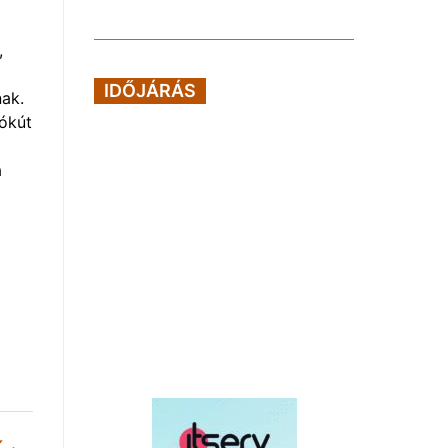
,
IDŐJÁRÁS
nak.
vókút
a
K