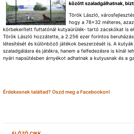
között szaladgálhatnak, bi
Török László, városfejleszt
hogy a 78×32 méteres, azaz 
körbekerített futtatónál kutyaürülék- tartó zacskókat is 
Török László hozzátette, a 2.256 ezer forintos beruházás
létesítését és különböző játékok beszerzését is. A kutyá
szaladgálásra és játékra, hanem a felfedezésre is kínál l
nyári napsütésben árnyékot adhatnak a kutyusnak és a ga
Érdekesnek találtad? Oszd meg a Facebookon!
ELŐZŐ CIKK