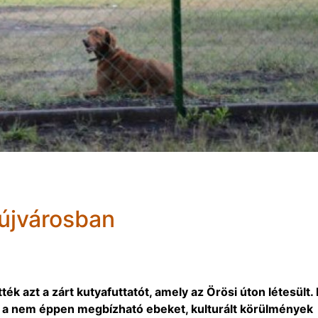
aújvárosban
ék azt a zárt kutyafuttatót, amely az Örösi úton létesült. I
a a nem éppen megbízható ebeket, kulturált körülmények