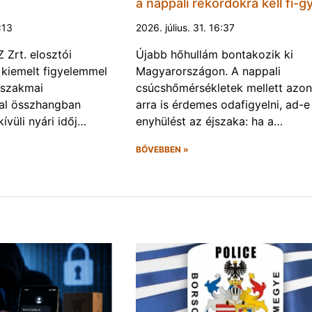
a nappali rekordokra kell fi-gy
1:13
2026. július. 31. 16:37
Zrt. elosztói
Újabb hőhullám bontakozik ki
 kiemelt figyelemmel
Magyarországon. A nappali
 szakmai
csúcshőmérsékletek mellett azo
val összhangban
arra is érdemes odafigyelni, ad-e
ívüli nyári időj…
enyhülést az éjszaka: ha a…
BŐVEBBEN »