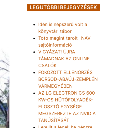
LEGUTÓBBI BEJEGYZÉSEK
Idén is népszerű volt a
könyvtári tábor
Toto megint tarolt -NAV
sajtóinformáció
VIGYÁZAT! ÚJRA
TÁMADNAK AZ ONLINE
CSALÓK
FOKOZOTT ELLENŐRZÉS
BORSOD-ABAÚJ-ZEMPLÉN
VÁRMEGYÉBEN
AZ LG ELECTRONICS 600
KW-OS HŰTŐFOLYADÉK-
ELOSZTÓ EGYSÉGE
MEGSZEREZTE AZ NVIDIA
TANÚSÍTÁSÁT
Lehullt a lepel: ha pénzre