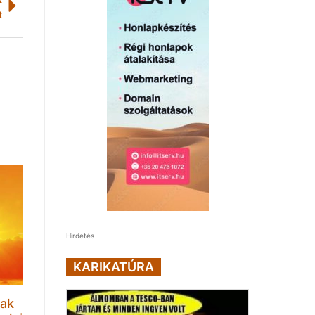
t
Hirdetés
KARIKATÚRA
sak