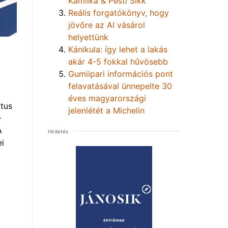
Kamilka & Pesti Sikk
Reális forgatókönyv, hogy
jövőre az AI vásárol
helyettünk
Kánikula: így lehet a lakás
akár 4-5 fokkal hűvösebb
Gumiipari információs pont
felavatásával ünnepelte 30
éves magyarországi
tus
jelenlétét a Michelin
–
A
Hirdetés
i