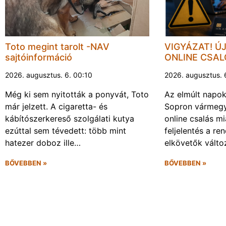
Toto megint tarolt -NAV
VIGYÁZAT! Ú
sajtóinformáció
ONLINE CSA
2026. augusztus. 6. 00:10
2026. augusztus. 
Még ki sem nyitották a ponyvát, Toto
Az elmúlt napo
már jelzett. A cigaretta- és
Sopron vármegy
kábítószerkereső szolgálati kutya
online csalás mi
ezúttal sem tévedett: több mint
feljelentés a re
hatezer doboz ille…
elkövetők vált
BŐVEBBEN »
BŐVEBBEN »