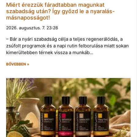
Miért érezzük fáradtabban magunkat
szabadság után? Így győzd le a nyaralás-
másnaposságot!
2026. augusztus. 7. 23:28
– Bár a nyári szabadság célja a teljes regenerálódás, a
zsúfolt programok és a napi rutin felborulása miatt sokan
kimerültebben térnek vissza a munkáb…
BŐVEBBEN »