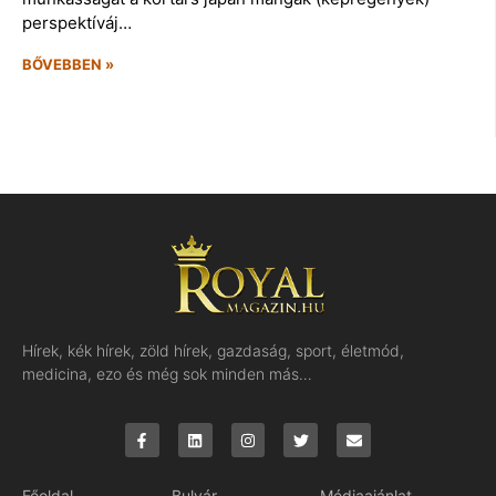
perspektíváj…
BŐVEBBEN »
Hírek, kék hírek, zöld hírek, gazdaság, sport, életmód,
medicina, ezo és még sok minden más…
Főoldal
Bulvár
Médiaajánlat