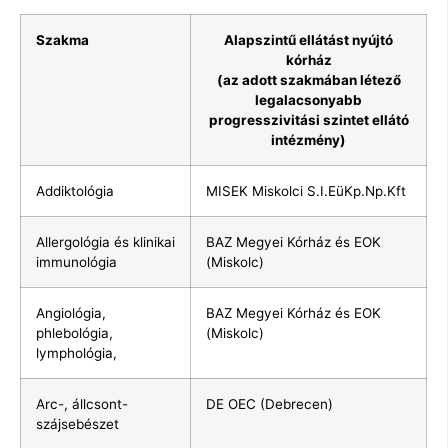
Szakma
Alapszintű ellátást nyújtó
kórház
(az adott szakmában létező
legalacsonyabb
progresszivitási szintet ellátó
intézmény)
Addiktológia
MISEK Miskolci S.I.EüKp.Np.Kft
Allergológia és klinikai
BAZ Megyei Kórház és EOK
immunológia
(Miskolc)
Angiológia,
BAZ Megyei Kórház és EOK
phlebológia,
(Miskolc)
lymphológia,
Arc-, állcsont-
DE OEC (Debrecen)
szájsebészet