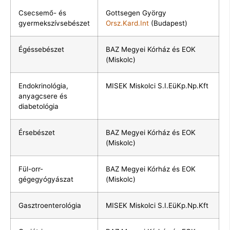
Csecsemő- és
Gottsegen György
gyermekszívsebészet
Orsz.Kard.Int
(Budapest)
Égéssebészet
BAZ Megyei Kórház és EOK
(Miskolc)
Endokrinológia,
MISEK Miskolci S.I.EüKp.Np.Kft
anyagcsere és
diabetológia
Érsebészet
BAZ Megyei Kórház és EOK
(Miskolc)
Fül-orr-
BAZ Megyei Kórház és EOK
gégegyógyászat
(Miskolc)
Gasztroenterológia
MISEK Miskolci S.I.EüKp.Np.Kft