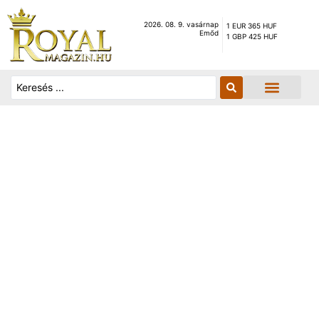
2026. 08. 9. vasárnap
1 EUR 365 HUF
Emőd
1 GBP 425 HUF