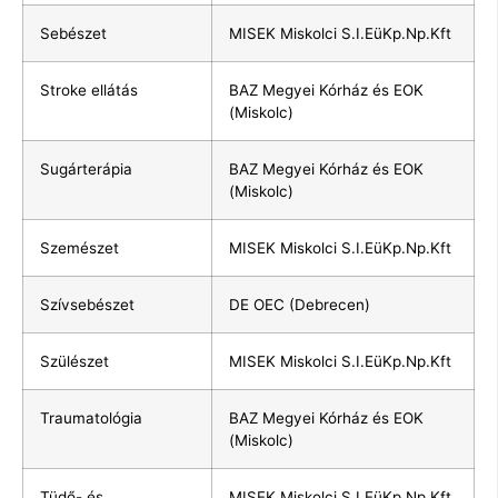
Sebészet
MISEK Miskolci S.I.EüKp.Np.Kft
Stroke ellátás
BAZ Megyei Kórház és EOK
(Miskolc)
Sugárterápia
BAZ Megyei Kórház és EOK
(Miskolc)
Szemészet
MISEK Miskolci S.I.EüKp.Np.Kft
Szívsebészet
DE OEC (Debrecen)
Szülészet
MISEK Miskolci S.I.EüKp.Np.Kft
Traumatológia
BAZ Megyei Kórház és EOK
(Miskolc)
Tüdő- és
MISEK Miskolci S.I.EüKp.Np.Kft