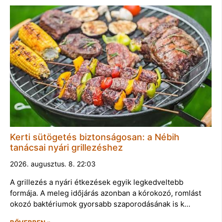
Kerti sütögetés biztonságosan: a Nébih
tanácsai nyári grillezéshez
2026. augusztus. 8. 22:03
A grillezés a nyári étkezések egyik legkedveltebb
formája. A meleg időjárás azonban a kórokozó, romlást
okozó baktériumok gyorsabb szaporodásának is k…