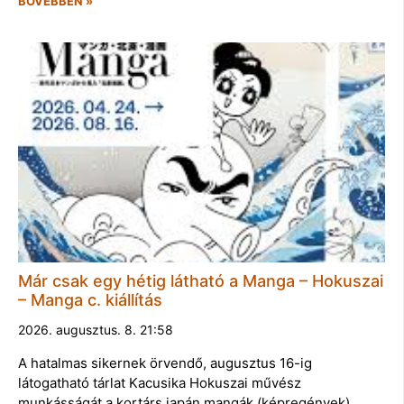
BŐVEBBEN »
Már csak egy hétig látható a Manga – Hokuszai
– Manga c. kiállítás
2026. augusztus. 8. 21:58
A hatalmas sikernek örvendő, augusztus 16-ig
látogatható tárlat Kacusika Hokuszai művész
munkásságát a kortárs japán mangák (képregények)