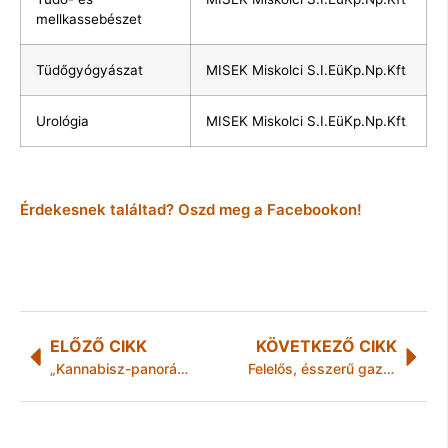
mellkassebészet
Tüdőgyógyászat
MISEK Miskolci S.I.EüKp.Np.Kft
Urológia
MISEK Miskolci S.I.EüKp.Np.Kft
Érdekesnek találtad? Oszd meg a Facebookon!
ELŐZŐ CIKK
KÖVETKEZŐ CIKK
„Kannabisz-panoráma” a kiskertben és a szekrényben
Felelős, ésszerű gazdálkodás a Miskolc Holdingnál