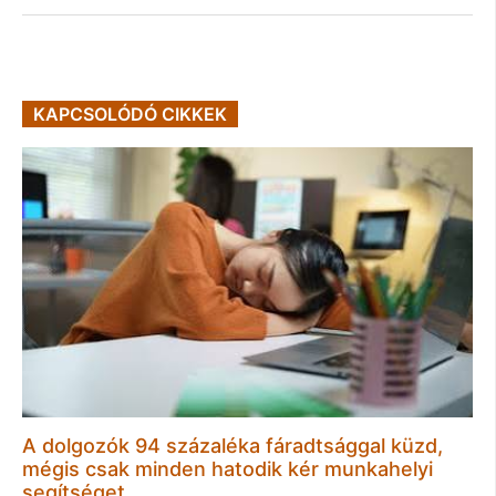
KAPCSOLÓDÓ CIKKEK
A dolgozók 94 százaléka fáradtsággal küzd,
mégis csak minden hatodik kér munkahelyi
segítséget