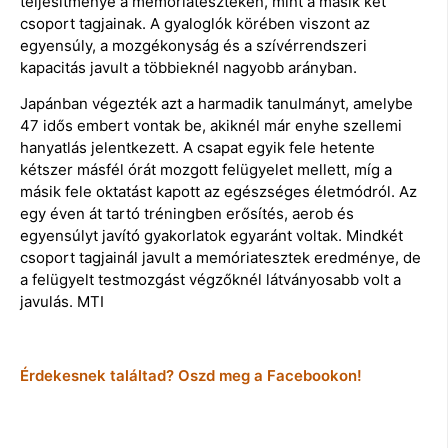
teljesítménye a memóriateszteken, mint a másik két
csoport tagjainak. A gyaloglók körében viszont az
egyensúly, a mozgékonyság és a szívérrendszeri
kapacitás javult a többieknél nagyobb arányban.
Japánban végezték azt a harmadik tanulmányt, amelybe
47 idős embert vontak be, akiknél már enyhe szellemi
hanyatlás jelentkezett. A csapat egyik fele hetente
kétszer másfél órát mozgott felügyelet mellett, míg a
másik fele oktatást kapott az egészséges életmódról. Az
egy éven át tartó tréningben erősítés, aerob és
egyensúlyt javító gyakorlatok egyaránt voltak. Mindkét
csoport tagjainál javult a memóriatesztek eredménye, de
a felügyelt testmozgást végzőknél látványosabb volt a
javulás. MTI
Érdekesnek találtad? Oszd meg a Facebookon!