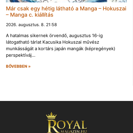
Már csak egy hétig látható a Manga – Hokuszai
– Manga c. kiállítás
2026. augusztus. 8. 21:58
A hatalmas sikernek örvendő, augusztus 16-ig
látogatható tárlat Kacusika Hokuszai művész
munkásságát a kortárs japán mangák (képregények)
perspektíváj…
BŐVEBBEN »