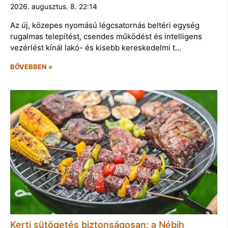
2026. augusztus. 8. 22:14
Az új, közepes nyomású légcsatornás beltéri egység
rugalmas telepítést, csendes működést és intelligens
vezérlést kínál lakó- és kisebb kereskedelmi t…
BŐVEBBEN »
Kerti sütögetés biztonságosan: a Nébih