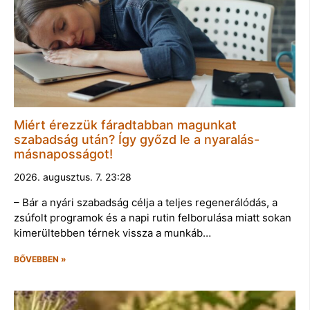
Miért érezzük fáradtabban magunkat
szabadság után? Így győzd le a nyaralás-
másnaposságot!
2026. augusztus. 7. 23:28
– Bár a nyári szabadság célja a teljes regenerálódás, a
zsúfolt programok és a napi rutin felborulása miatt sokan
kimerültebben térnek vissza a munkáb…
BŐVEBBEN »