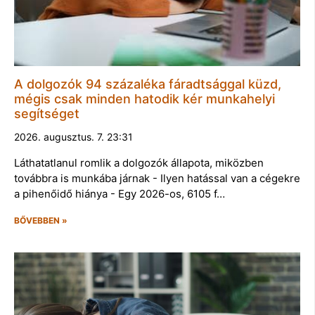
A dolgozók 94 százaléka fáradtsággal küzd,
mégis csak minden hatodik kér munkahelyi
segítséget
2026. augusztus. 7. 23:31
Láthatatlanul romlik a dolgozók állapota, miközben
továbbra is munkába járnak - Ilyen hatással van a cégekre
a pihenőidő hiánya - Egy 2026-os, 6105 f…
BŐVEBBEN »