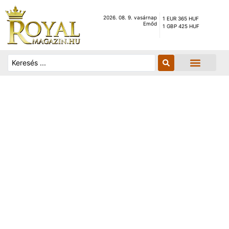
2026. 08. 9. vasárnap
1 EUR 365 HUF
Emőd
1 GBP 425 HUF