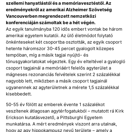
szellemi hanyatlástól és a memóriavesztéstől. Az
eredményekről az amerikai Alzheimer Szövetség
Vancouverben megrendezett nemzetközi
konferenciáján számoltak be a hét végén.
Az egyik tanulmányba 120 idős embert vontak be három
amerikai egyetem kutatói. Az ülő életmódot folytató
önkénteseket két csoportba osztották, az egyik csoport
hetente háromszor 30-45 percet gyalogolt közepes
tempóban, míg a másik tagjai nyújtó- és
tónusgyakorlatokat végeztek. Egy év elteltével a gyalogló
csoport tagjainál a memóriáért felelős agyterület a
mágneses rezonanciás felvételek szerint 2 százalékkal
nagyobb lett, miközben a másik csoport tagjainál
ugyanennek az agyterületnek a mérete 1,5 százalékkal
kisebbedett.
50-55 év fölött az emberek évente 1 százalékot
veszítenek átlagosan agytérfogatukból – mutatott rá Kirk
Erickson kutatásvezető, a Pittsburghi Egyetem
munkatársa. A mért eredmények viszont arra utalnak,
hogy az agy hippokampusz nevű területe – amely a