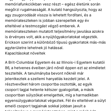
memóriafunkciókban vesz részt – egész életünk során
megőrzi rugalmasságát. A kutató hangsúlyozta, hogy az
agy zsugorodását vissza is lehetett fordítani, és a
memóriateszteken is jobban szerepeltek egy év
elteltével a testmozgást végző emberek. A
memóriateszteken mutatott teljesítmény javulása azokra
is érvényes volt, akik a nyújtógyakorlatokat végezték.
Erickson szerint a különböző típusú gyakorlatok más-más
agyterületre lehetnek jó hatással.
Kapacitásokat növeltek
A Brit-Columbiai Egyetem és az Illinois-i Egyetem kutatói
86, a hetvenes éveiben járó nőnél éppen ezt az elméletet
tesztelték. A tanulmányba bevont nőknél már
jelentkeztek a szellemi hanyatlás kezdeti jelei. A
résztvevőket három csoportba osztották, az egyik
csoport tagjai hetente kétszer gyalogoltak, a másik
csoportban súlyzókat emelgettek, míg a harmadikban
egyensúlygyakorlatokat végeztek. Fél év elteltével a súlyt
emelő csoport tagjainak sokkal jobban javult a