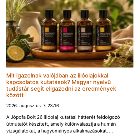
Mit igazolnak valójában az illóolajokkal
kapcsolatos kutatások? Magyar nyelvű
tudástár segít eligazodni az eredmények
között
2026. augusztus. 7. 23:16
A Jópofa Bolt 26 illóolaj kutatási hátterét feldolgozó
útmutatót készített, amely különválasztja a humán
vizsgálatokat, a hagyományos alkalmazásokat, …