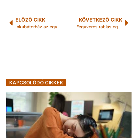
ELŐZŐ CIKK
KÖVETKEZŐ CIKK
Inkubátorház az egykori Művelődési Házból Szikszón
Fegyveres rablás egy kis boltban
KAPCSOLÓDÓ CIKKEK